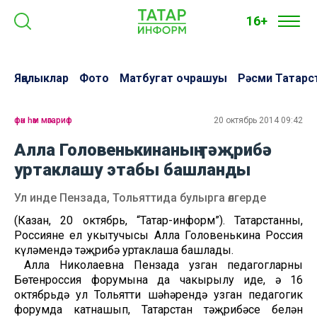
16+
Яңалыклар
Фото
Матбугат очрашуы
Рәсми Татарс
фән һәм мәгариф
20 октябрь 2014 09:42
Алла Головенькинаның тәҗрибә
уртаклашу этабы башланды
Ул инде Пензада, Тольяттида булырга өлгерде
(Казан, 20 октябрь, “Татар-информ”). Татарстанның,
Россиянең ел укытучысы Алла Головенькина Россия
күләмендә тәҗрибә уртаклаша башлады.
Алла Николаевна Пензада узган педагогларның
Бөтенроссия форумына да чакырылу иде, ә 16
октябрьдә ул Тольятти шәһәрендә узган педагогик
форумда катнашып, Татарстан тәҗрибәсе белән