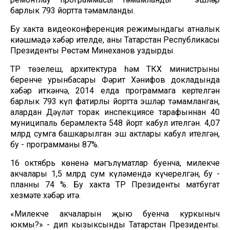
барлык 793 йортта тәмамланды.
Бу хакта видеоконференция режимындагы атналык
киңәшмәдә хәбәр ителде, аны Татарстан Республикасы
Президенты Рөстәм Миңнеханов уздырды.
ТР төзелеш, архитектура һәм ТКХ министрының
беренче урынбасары Фәрит Хәнифов докладында
хәбәр иткәнчә, 2014 елда программага кертелгән
барлык 793 күп фатирлы йортта эшләр тәмамланган,
алардан Дәүләт торак инспекциясе тарафыннан 40
муниципаль берәмлектә 548 йорт кабул ителгән. 4,07
млрд сумга башкарылган эш актлары кабул ителгән,
бу - программаның 87%.
16 октябрь көненә мәгълүматлар буенча, милекче
акчалары 1,5 млрд сум күләмендә күчерелгән, бу -
планның 74 %. Бу хакта ТР Президенты матбугат
хезмәте хәбәр итә.
«Милекче акчаларын җыю буенча куркыныч
юкмы?» - дип кызыксынды Татарстан Президенты.