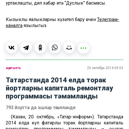
уртаклашты, дип хәбәр итә “Дуслык” басмасы.
Кызыклы яңалыкларны күзәтеп бару өчен
Телеграм-
каналга
язылыгыз
җәмгыять
20 октябрь 2014 09:02
Татарстанда 2014 елда торак
йортларны капиталь ремонтлау
программасы тәмамланды
793 йортта да эшләр төгәлләнде
(Казан, 20 октябрь, «Татар-информ»). Татарстанда
2014 елда күп фатирлы торак йортларны капиталь
ремонтлау программасы тәмамланды – эшләр