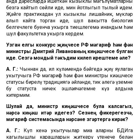
анда дәресләрдә ишеткән кызыклы мәгълүматларны
безгә кайтып сөйли иде, мин йотлыгып тыңлый идем.
Җәйге практикадан ул кызыклы лишайник, мүкләр
алып кайта торган иде, шул вакытта биология
белгечлеге буенча укырга тиешлегемә инандым һәм
шул факультетка укырга кердем.
Узган елгы конкурс җиңүчесе РФ мәгариф һәм фән
министры Дмитрий Ливановның киңәшчесе булган
иде. Сезгә мондый тәкъдим килеп ирештеме әле?
А. Г.:
Чыннан да, ил күләмендә бәйгедә җиңү яулаган
укытучыга РФ мәгариф һәм фән министры киңәшчесе
статусы бирелү традициягә әйләнде, тик әлегә үземнең
бу статуста ничек эшләячәгемне күз алдына
китермим.
Шулай да, министр киңәшчесе була калсагыз,
нәрсә киңәш итәр идегез? Сезнең фикерегезчә,
мәгариф системасында нәрсәне үзгәртергә кирәк?
А. Г.:
Күп кенә укытучылар миңа аларның БДИга
кагылышлы карашларын җиткерү үтенече белән