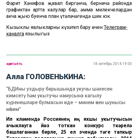
Фәрит Хәнифов җавап биргәнчә, берничә районда
графиктан артта калулар бар, әмма милекчеләрдән
акча җыю буенча план үтәләчәгендә шик юк.
Кызыклы яңалыкларны күзәтеп бару өчен
Телеграм-
каналга
язылыгыз
җәмгыять
18 октябрь 2014 19:05
Алла ГОЛОВЕНЬКИНА:
“БДИны уздыру барышында укучы шәхесен
кимсетү һәм укытучы намусына кагылу
күренешләре булмасын иде – минем өчен шунысы
мөһим”
Ил күләмендә Россиянең иң яхшы укытучысын
ачыклауга йөз тоткан конкурс үткәрелә
башлаганнан бирле, 25 ел эчендә тәүге тапкыр