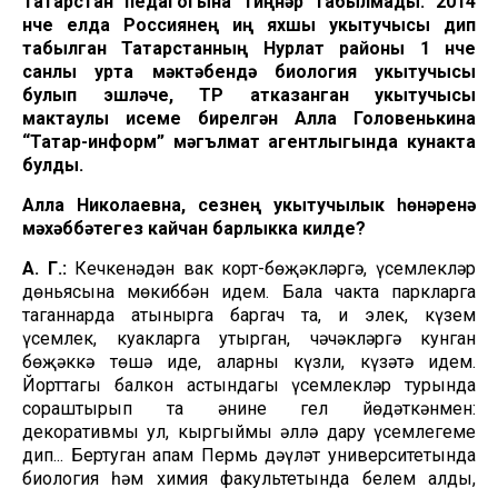
Татарстан педагогына тиңнәр табылмады. 2014
нче елда Россиянең иң яхшы укытучысы дип
табылган Татарстанның Нурлат районы 1 нче
санлы урта мәктәбендә биология укытучысы
булып эшләүче, ТР атказанган укытучысы
мактаулы исеме бирелгән Алла Головенькина
“Татар-информ” мәгълүмат агентлыгында кунакта
булды.
Алла Николаевна, сезнең укытучылык һөнәренә
мәхәббәтегез кайчан барлыкка килде?
А. Г.:
Кечкенәдән вак корт-бөҗәкләргә, үсемлекләр
дөньясына мөкиббән идем. Бала чакта паркларга
таганнарда атынырга баргач та, иң элек, күзем
үсемлек, куакларга утырган, чәчәкләргә кунган
бөҗәккә төшә иде, аларны күзли, күзәтә идем.
Йорттагы балкон астындагы үсемлекләр турында
сораштырып та әнине гел йөдәткәнмен:
декоративмы ул, кыргыймы әллә дару үсемлегеме
дип... Бертуган апам Пермь дәүләт университетында
биология һәм химия факультетында белем алды,