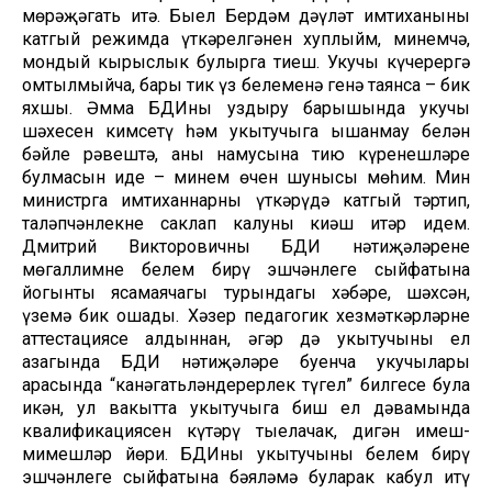
мөрәҗәгать итә. Быел Бердәм дәүләт имтиханының
катгый режимда үткәрелгәнен хуплыйм, минемчә,
мондый кырыслык булырга тиеш. Укучы күчерергә
омтылмыйча, бары тик үз белеменә генә таянса – бик
яхшы. Әмма БДИны уздыру барышында укучы
шәхесен кимсетү һәм укытучыга ышанмау белән
бәйле рәвештә, аның намусына тию күренешләре
булмасын иде – минем өчен шунысы мөһим. Мин
министрга имтиханнарны үткәрүдә катгый тәртип,
таләпчәнлекне саклап калуны киңәш итәр идем.
Дмитрий Викторовичның БДИ нәтиҗәләренең
мөгаллимнең белем бирү эшчәнлеге сыйфатына
йогынты ясамаячагы турындагы хәбәре, шәхсән,
үземә бик ошады. Хәзер педагогик хезмәткәрләрнең
аттестациясе алдыннан, әгәр дә укытучының ел
азагында БДИ нәтиҗәләре буенча укучылары
арасында “канәгатьләндерерлек түгел” билгесе була
икән, ул вакытта укытучыга биш ел дәвамында
квалификациясен күтәрү тыелачак, дигән имеш-
мимешләр йөри. БДИны укытучының белем бирү
эшчәнлеге сыйфатына бәяләмә буларак кабул итү