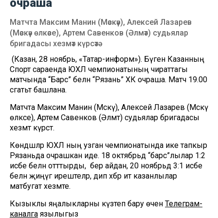
очраша
Матчта Максим Манин (Мәскәү), Алексей Лазарев
(Мәскәү өлкәсе), Артем Савенков (Әлмәт) судьялар
бригадасы хезмәт күрсәтә
(Казан, 28 ноябрь, «Татар-информ»). Бүген Казанның
Спорт сараенда ЮХЛ чемпионатының чираттагы
матчында “Барс” белән “Рязань” ХК очраша. Матч 19.00
сәгатьтә башлана.
Матчта Максим Манин (Мәскәү), Алексей Лазарев (Мәскәү
өлкәсе), Артем Савенков (Әлмәт) судьялар бригадасы
хезмәт күрсәтә.
Көндәшләр ЮХЛ ның узган чемпионатында ике тапкыр
Рязаньда очрашкан иде. 18 октябрьдә “барс”лылар 1:2
исәбе белән отттырды, ә бер айдан, 20 ноябрьдә 3:1 исәбе
белән җиңүгә ирештеләр, дип хәбәр итә казанлылар
матбугат хезмәте.
Кызыклы яңалыкларны күзәтеп бару өчен
Телеграм-
каналга
язылыгыз