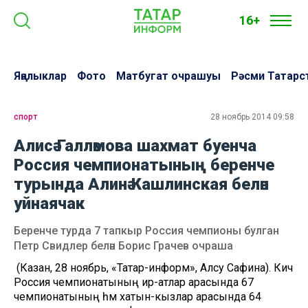
16+
Яңалыклар
Фото
Матбугат очрашуы
Рәсми Татарс
спорт
28 ноябрь 2014 09:58
Алисә Галләмова шахмат буенча
Россия чемпионатының беренче
турында Алинә Кашлинская белән
уйнаячак
Беренче турда 7 тапкыр Россия чемпионы булган
Петр Свидлер белән Борис Грачев очраша
(Казан, 28 ноябрь, «Татар-информ», Алсу Сафина). Кичә
Россия чемпионатының ир-атлар арасында 67
чемпионатының һәм хатын-кызлар арасында 64