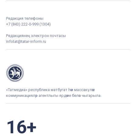
Редакция телефоны
+7 (843) 222-0-999 (1304)
Редакциянең электрон почтасы
infotat@tatar-inform.ru
«Татмедиа» республика матбугат һәм массакүләм
коммуникацияләр агентлыгы ярдәме белән чыгарыла.
16+