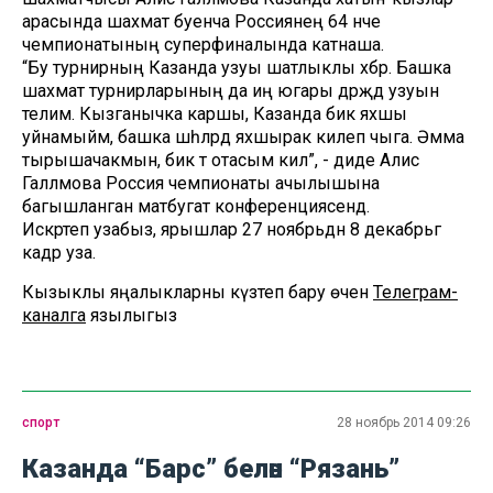
арасында шахмат буенча Россиянең 64 нче
чемпионатының суперфиналында катнаша.
“Бу турнирның Казанда узуы шатлыклы хәбәр. Башка
шахмат турнирларының да иң югары дәрәҗәдә узуын
телим. Кызганычка каршы, Казанда бик яхшы
уйнамыйм, башка шәһәләрдә яхшырак килеп чыга. Әмма
тырышачакмын, бик тә отасым килә”, - диде Алисә
Галләмова Россия чемпионаты ачылышына
багышланган матбугат конференциясендә.
Искәртеп узабыз, ярышлар 27 ноябрьдән 8 декабрьгә
кадәр уза.
Кызыклы яңалыкларны күзәтеп бару өчен
Телеграм-
каналга
язылыгыз
спорт
28 ноябрь 2014 09:26
Казанда “Барс” белән “Рязань”