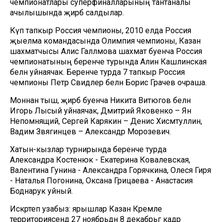
чемпионатлары суперфиналларының тантаналы
ачылышында җирәбә салдылар.
Күп тапкыр Россия чемпионы, 2010 елда Россия
җыелма командасында Олимпия чемпионы, Казан
шахматчысы Алисә Галләмова шахмат буенча Россия
чемпионатының беренче турында Алинә Кашлинская
белән уйнаячак. Беренче турда 7 тапкыр Россия
чемпионы Петр Свидлер белән Борис Грачев очраша.
Моннан тыш, җирәбә буенча Никита Витюгов белән
Игорь Лысый уйнаячак, Дмитрий Яковенко – Ян
Непомнящий, Сергей Карякин – Денис Хисмәтуллин,
Вадим Звягинцев – Александр Морозевич.
Хатын-кызлар турнирында беренче турда
Александра Костенюк - Екатерина Ковалевская,
Валентина Гунина - Александра Горячкина, Олеся Гиря
- Наталья Погонина, Оксана Грицаева - Анастасия
Боднарук уйный.
Искәртеп узабыз: ярышлар Казан Кремле
территориясендә 27 ноябрьдән 8 декабрьгә кадәр