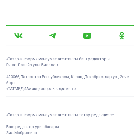
«Татар-информ» мәгълүмат агентлыгы баш редакторы
Ринат Вагыйз улы Билалов
420066, Татарстан Республикасы, Казан, Декабристлар ур., 2нче
йорт.
«ТАТМЕДИА» акционерлык җәмгыяте
«Татар-информ» мәгълүмат агентлыгы татар редакциясе
Баш редактор урынбасары
Зилә Мөбәрәкшина