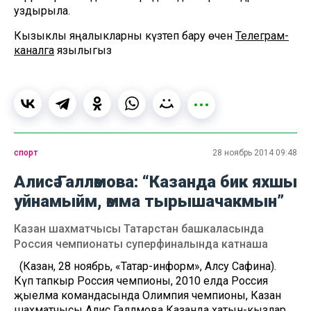
уздырыла.
Кызыклы яңалыкларны күзәтеп бару өчен
Телеграм-
каналга
язылыгыз
спорт
28 ноябрь 2014 09:48
Алисә Галләмова: “Казанда бик яхшы
уйнамыйм, әмма тырышачакмын”
Казан шахматчысы Татарстан башкаласында
Россия чемпионаты суперфиналында катнаша
(Казан, 28 ноябрь, «Татар-информ», Алсу Сафина).
Күп тапкыр Россия чемпионы, 2010 елда Россия
җыелма командасында Олимпия чемпионы, Казан
шахматчысы Алисә Галләмова Казанда хатын-кызлар