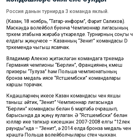
Россия данын турнирда 3 команда яклый.
(Казан, 18 ноябрь, “Татар-информ”, Фәрит Салихов).
Мәскәүдә волейбол буенча Чемпионнар лигасының
төркем этабына жирәбә үткәрелде. Турнирның соңгы өч
елдагы җиңүчесе – Казанның “Зенит” командасы D
төркемендә чыгыш ясаячак.
Владимир Алекно җитәкләгән командага төркемдә
Германия чемпионы “Берлин”, Франциянең көмеш
призеры “Тулуза” һәм Польша чемпионатының
бронза медаль иясе “Ястшембски” командалары
каршы торачак.
Көндәшләрнең икесе Казан командасы өчен яхшы
таныш: әйтик, “Зенит” Чемпионнар лигасында
“Берлин” командасы белән 6 мәртәбә очрашып,
барысында да җиңү яулаган. Ә “Ястшембски” белән
юллар ике тапкыр кисешкән: 2007-2008 елгы "12лек
раунды"нда – "Зенит", ә 2014 елда бронза медаль өчен
көрәштә Польша волейболчылары өстен чыккан.