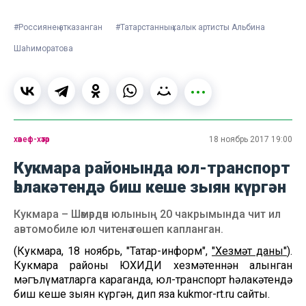
#Россиянең атказанган
#Татарстанның халык артисты Альбина
Шаһиморатова
хәвеф-хәтәр
18 ноябрь 2017 19:00
Кукмара районында юл-транспорт
һәлакәтендә биш кеше зыян күргән
Кукмара – Шәмәрдән юлының 20 чакрымында чит ил
автомобиле юл читенә төшеп капланган.
(Кукмара, 18 ноябрь, "Татар-информ",
"Хезмәт даны"
).
Кукмара районы ЮХИДИ хезмәтеннән алынган
мәгълүматларга караганда, юл-транспорт һәлакәтендә
биш кеше зыян күргән, дип яза kukmor-rt.ru сайты.