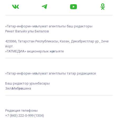
«Татар-информ» мәгълүмат агентлыгы баш редакторы
Ринат Вагыйз улы Билалов
420066, Татарстан Республикасы, Казан, Декабристлар ур., 2нче
йорт.
«ТАТМЕДИА» акционерлык җәмгыяте
«Татар-информ» мәгълүмат агентлыгы татар редакциясе
Баш редактор урынбасары
Зилә Мөбәрәкшина
Редакция телефоны
+7 (843) 222-0-999 (1304)