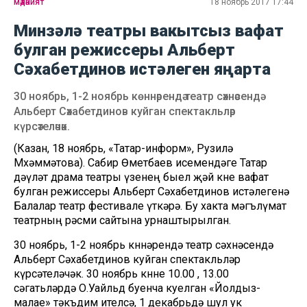
мәдәният
18 ноябрь 2017 17:44
Минзәлә театры вакытсыз вафат
булган режиссеры Альберт
Сәхабетдинов истәлеген яңарта
30 ноябрь, 1-2 ноябрь көннәрендә театр сәхнәсендә
Альберт Сәхабетдинов куйган спектакльләр
күрсәтеләчәк.
(Казан, 18 ноябрь, «Татар-информ», Рузилә
Мөхәммәтова). Сабир Өметбаев исемендәге Татар
дәүләт драма театры үзенең быел җәй көне вафат
булган режиссеры Альберт Сәхабетдинов истәлегенә
Балалар театр фестивале үткәрә. Бу хакта мәгълүмат
театрның рәсми сайтына урнаштырылган.
30 ноябрь, 1-2 ноябрь көннәрендә театр сәхнәсендә
Альберт Сәхабетдинов куйган спектакльләр
күрсәтеләчәк. 30 ноябрь көнне 10.00 , 13.00
сәгатьләрдә О.Уайльд буенча куелган «Йолдыз-
малае» тәкъдим ителсә, 1 декабрьдә шул ук