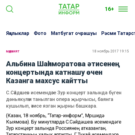
16+
Яңалыклар
Фото
Матбугат очрашуы
Рәсми Татарс
мәдәният
18 ноябрь 2017 19:15
Альбина Шаһиморатова әтисенең
концертында катнашу өчен
Казанга махсус кайтты
С.Сәйдәшев исемендәге Зур концерт залында бүген
дөньякүләм танылган опера җырчысы, баянга
кушылып, әтисе язган җырны башкара.
(Казан, 18 ноябрь, “Татар-информ”, Мөршидә
Кыямова). Бу минутларда С.Сәйдәшев исемендәге
Зур концерт залында Россиянең атказанган,
Татарстанның халык артисты, Г.Тукай исемендәге