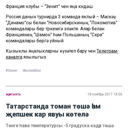
Франция клубы – “Зенит” өчен яңа көндәш.
Россия данын турнирда 3 команда яклый – Мәскәү
“Динамо”сы белән “Новосибирскиның “Локомотив”
командалары бер төркемгә эләкте. Алар белән
Франциянең “Шамон” һәм Польшаның “Скра”
командалары бергә уйный.
Кызыклы яңалыкларны күзәтеп бару өчен
Телеграм-
каналга
язылыгыз
#Зенит
#волейбол
җәмгыять
18 ноябрь 2017 18:06
Татарстанда томан төшә һәм
җепшек кар явуы көтелә
Төнге һава температурсы -5 градуска кадәр төшә.