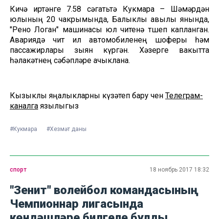
Кичә иртәнге 7.58 сәгатьтә Кукмара – Шәмәрдән
юлының 20 чакрымында, Балыклы авылы янында,
"Рено Логан" машинасы юл читенә төшеп капланган.
Авариядә чит ил автомобиленең шоферы һәм
пассажирлары зыян күргән. Хәзерге вакытта
һәлакәтнең сәбәпләре ачыклана.
Кызыклы яңалыкларны күзәтеп бару өчен
Телеграм-
каналга
язылыгыз
#Кукмара
#Хезмәт даны
спорт
18 ноябрь 2017 18:32
"Зенит" волейбол командасының
Чемпионнар лигасында
көндәшләре билгеле булды