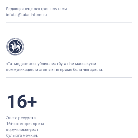
Редакциянең электрон почтасы
infotat@tatar-inform.ru
«Татмедиа» республика матбугат һәм массакүләм
коммуникацияләр агентлыгы ярдәме белән чыгарыла.
16+
Әлеге ресурста
16+ категорияләренә
керүче мәгълүмат
булырга мөмкин.