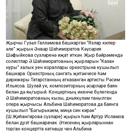
Җырчы Гүзәл Галләмова башкарган “Язлар килер
әле” җырын Әнвәр Шаһиморатов Кәүсәрия
Шәфыйкова сүзләренә иҗат иткән. Җыр бәйрәмендә
солистлар Ә.Шаһиморатовның җырларын “Казан
нуры” халык уен кораллары оркестрына кушылып
башкара. Оркестрның сәнгать җитәкчесе һәм
дирижеры Татарстанның атказанган артисты Рәсим
Ильясов. Шулай ук, композиторның әсәрләре баян
белән дә яңгырый. Концертның икенче бүлегендә
Ә.Шаһиморатовның кызы, дөньякүләм танылган
опера җырчысы Альбина Шаһиморатова да баянга
кушылып “Бәгырькәем, миңа син кирәк”
(Ш.Җиһангирова сүзләре) җырын һәм Артур Исламов
белән дуэт башкарачак. Әтисенең җырларыннан
торган концертта катнашу өчен Альбина