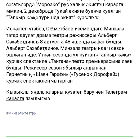
сәгатьләрдә “Морозко” рус халык әкиятен карарга
мөмкин. 2 декабрьдә Тукай әкияте буенча куелган
“Тапкыр кәҗә турында әкият” күрсәтелә.
Искәртеп үтәбез, С.Өметбаев исемендәге Минзәлә
татар дәүләт драма театры режиссеры Альберт
Сәхәбетдинов 8 августта 48 яшендә вафат булды.
Альберт Сәхәбетдинов Минзәлә театрында өч сезон
эшләгән иде. Үткән сезонда ул куйган «Тапкыр кәҗә»
курчак спектакле «Тантана» театр премьерасына лаек
булды. Режиссер сезон ябылыр алдыннан
Гернетның «Шаян Гарәфи» («Гусенок Дорофей»)
курчак спектаклен чыгарган.
Кызыклы яңалыкларны күзәтеп бару өчен
Телеграм-
каналга
язылыгыз
#Минзәлә театры