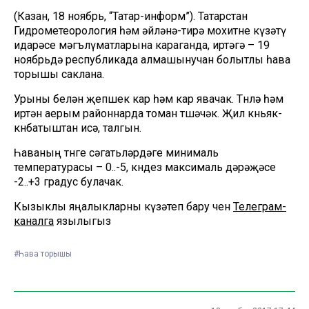
(Казан, 18 ноябрь, “Татар-информ”). Татарстан
Гидрометеорология һәм әйләнә-тирә мохитне күзәтү
идарәсе мәгълүматларына караганда, иртәгә – 19
ноябрьдә республикада алмашынучан болытлы һава
торышы саклана.
Урыны белән җепшек кар һәм кар явачак. Төнлә һәм
иртән аерым районнарда томан төшәчәк. Җил көньяк-
көнбатыштан исә, талгын.
Һаваның төнге сәгатьләрдәге минималь
температурасы – 0..-5, көндез максималь дәрәҗәсе
-2..+3 градус булачак.
Кызыклы яңалыкларны күзәтеп бару өчен
Телеграм-
каналга
язылыгыз
#Һава торышы