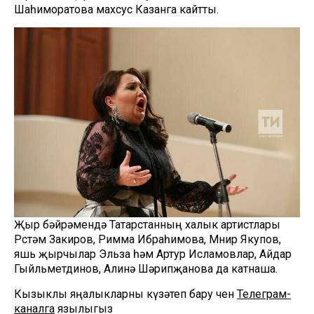
Шаһиморатова махсус Казанга кайтты.
Җыр бәйрәмендә Татарстанның халык артистлары
Рөстәм Закиров, Римма Ибраһимова, Мөнир Якупов,
яшь җырчылар Эльза һәм Артур Исламовлар, Айдар
Гыйльметдинов, Алинә Шәрипҗанова да катнаша.
Кызыклы яңалыкларны күзәтеп бару өчен
Телеграм-
каналга
язылыгыз