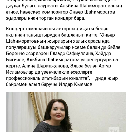
дәүләт бүләге лауреаты Альбина Шаһиморатованың
әтисе, һәвәскәр композитор Әнвәр Шаһиморатов
җырларыннан торган концерт бара.
Концерт тамашачыны авторның иҗаты белән
якыннан таныштырудан башланып китте. “Әнвәр
Шаһиморатовның җырларын халык арасында
популярашуы башкаручылар исеме белән дә бәйле.
Беренче әсәрләрен Гөлзадә Сафиуллина, Хәйдәр
Бигичев, Альбина Шаһиморатова үз репертуарына
кертте. Алинә Шәрипҗанова, Эльза белән Артур
Исламовлар да үзенчәлекле әсәрләргә
профессиональ игътибарын юнәлтте”, – диде җыр
бәйрәмен алып баручы Илдар Кыямов.