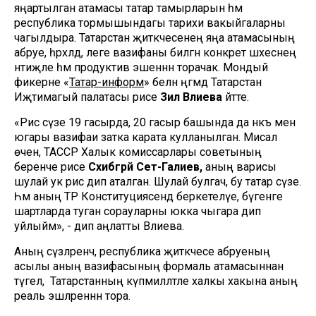
яңартылган атамасы татар тамырларын һәм
республика тормышындагы тарихи вакыйгаларны
чагылдыра. Татарстан җитәкчесенең яңа атамасының
абруе, һәрхәлдә, әлеге вазифаны биләгән конкрет шәхеснең
нәтиҗәле һәм продуктив эшеннән торачак. Мондый
фикерне «
Татар-информ
» белән әңгәмәдә Татарстан
Иҗтимагый палатасы рәисе
Зилә Вәлиева
әйтте.
«Рәис сүзе 19 гасырда, 20 гасыр башында да нәкъ менә
югары вазифаи затка карата кулланылган. Мисал
өчен, ТАССР Халык комиссарлары советының
беренче рәисе
Сәхибгәрәй Сәет-Галиев,
аның варисы
шулай ук рәис дип аталган. Шулай булгач, бу татар сүзе.
Һәм аның ТР Конституциясендә беркетелүе, бүгенге
шартларда туган сорауларны юкка чыгара дип
уйлыйм», - дип аңлатты Вәлиева.
Аның сүзләренчә, республика җитәкчесе абруеның
асылы аның вазифасының формаль атамасыннан
түгел, ә Татарстанның күпмилләтле халкы хакына аның
реаль эшләреннән тора.