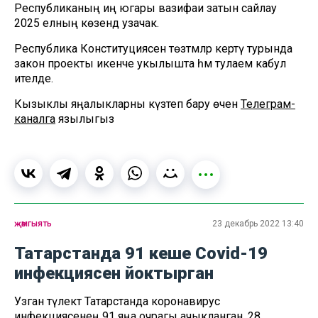
Республиканың иң югары вазифаи затын сайлау
2025 елның көзендә узачак.
Республика Конституциясенә төзәтмәләр кертү турында
закон проекты икенче укылышта һәм тулаем кабул
ителде.
Кызыклы яңалыкларны күзәтеп бару өчен
Телеграм-
каналга
язылыгыз
җәмгыять
23 декабрь 2022 13:40
Татарстанда 91 кеше Covid-19
инфекциясен йоктырган
Узган тәүлектә Татарстанда коронавирус
инфекциясенең 91 яңа очрагы ачыкланган. 28