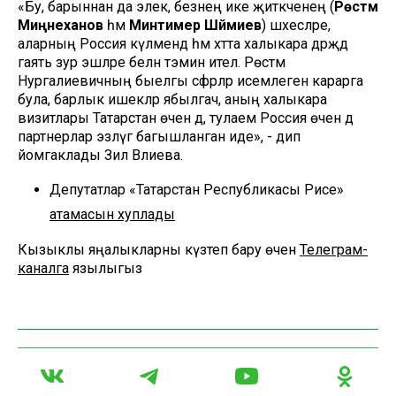
«Бу, барыннан да элек, безнең ике җитәкченең (
Рөстәм
Миңнеханов
һәм
Минтимер Шәймиев
) шәхесләре,
аларның Россия күләмендә һәм хәтта халыкара дәрәҗәдә
гаять зур эшләре белән тәэмин ителә. Рөстәм
Нургалиевичның быелгы сәфәрләр исемлеген карарга
була, барлык ишекләр ябылгач, аның халыкара
визитлары Татарстан өчен дә, тулаем Россия өчен дә
партнерлар эзләүгә багышланган иде», - дип
йомгаклады Зилә Вәлиева.
Депутатлар «Татарстан Республикасы Рәисе»
атамасын хуплады
Кызыклы яңалыкларны күзәтеп бару өчен
Телеграм-
каналга
язылыгыз