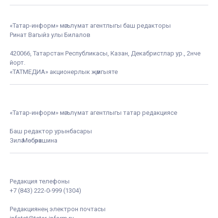
«Татар-информ» мәгълүмат агентлыгы баш редакторы
Ринат Вагыйз улы Билалов
420066, Татарстан Республикасы, Казан, Декабристлар ур., 2нче
йорт.
«ТАТМЕДИА» акционерлык җәмгыяте
«Татар-информ» мәгълүмат агентлыгы татар редакциясе
Баш редактор урынбасары
Зилә Мөбәрәкшина
Редакция телефоны
+7 (843) 222-0-999 (1304)
Редакциянең электрон почтасы