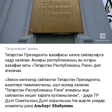
"Татар-информ" архивы
Татарстан Президенты вазифасы киләсе сайлауларга
кадәр калачак. Аннары республиканың иң югары
вазифаи заты «Татарстан Республикасы Рәисе» дип
аталачак.
«Закон нигезендә сайланган Татарстан Президенты,
вәкаләтләре тәмамланганчы, шул исемдә калачак.
"Татарстан Республикасы Рәисе" атамасы яңа
сайланган кешегә карата кулланылачак", - диде ТР
Дәүләт Советының Дәүләт корылышы һәм җирле үзидарә
комитеты рәисе
Альберт Хәбибуллин
.