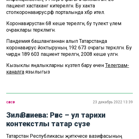
пациент хастаханәгә китерелгән. Бу хакта
стопкоронавирус.рф порталында хәбәр ителә.
Коронавирустан 68 кеше терелгән, бу тәүлектә үлем
очраклары теркәлмәгән.
Пандемия башланганнан алып Татарстанда
коронавирус йоктыруның 192 673 очрагы теркәлгән. Бу
чирдән 189 603 пациент терелгән, 2008 кеше үлгән.
Кызыклы яңалыкларны күзәтеп бару өчен
Телеграм-
каналга
язылыгыз
сәясәт
23 декабрь 2022 13:39
Зилә Вәлиева: Рәис – ул тарихи
контекстлы татар сүзе
Татарстан Республикасы җитәкчесе вазифасының