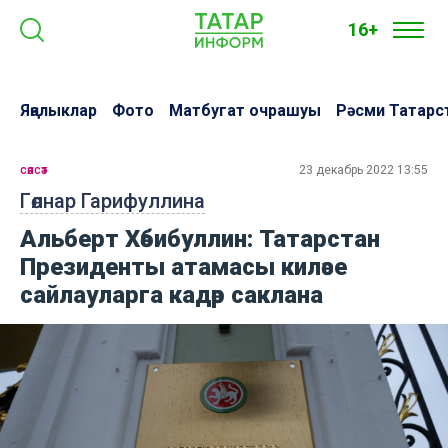
16+
Яңалыклар
Фото
Матбугат очрашуы
Рәсми Татарс
сәясәт
23 декабрь 2022 13:55
Гөлнар Гарифуллина
Альберт Хәбибуллин: Татарстан
Президенты атамасы киләсе
сайлауларга кадәр саклана