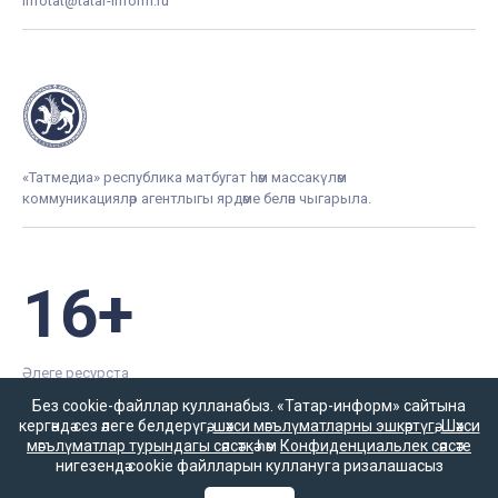
infotat@tatar-inform.ru
«Татмедиа» республика матбугат һәм массакүләм
коммуникацияләр агентлыгы ярдәме белән чыгарыла.
16+
Әлеге ресурста
16+ категорияләренә
Без cookie-файллар кулланабыз. «Татар-информ» сайтына
керүче мәгълүмат
кергәндә сез әлеге белдерүгә,
шәхси мәгълүматларны эшкәртүгә
,
Шәхси
булырга мөмкин.
мәгълүматлар турындагы сәясәткә
һәм
Конфиденциальлек сәясәте
нигезендә cookie файлларын куллануга ризалашасыз