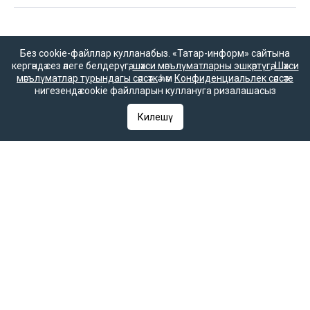
«Татар-информ» мәгълүмат агентлыгы татар редакциясе
Без cookie-файллар кулланабыз. «Татар-информ» сайтына
кергәндә сез әлеге белдерүгә,
шәхси мәгълүматларны эшкәртүгә
,
Шәхси
Баш редактор урынбасары
мәгълүматлар турындагы сәясәткә
һәм
Конфиденциальлек сәясәте
Зилә Мөбәрәкшина
нигезендә cookie файлларын куллануга ризалашасыз
Килешү
Редакция телефоны
+7 (843) 222-0-999 (1304)
Редакциянең электрон почтасы
infotat@tatar-inform.ru
«Татмедиа» республика матбугат һәм массакүләм