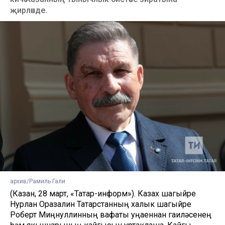
җирләнде.
архив/Рамиль Гали
(Казан, 28 март, «Татар-информ»). Казах шагыйре
Нурлан Оразалин Татарстанның халык шагыйре
Роберт Миңнуллинның вафаты уңаеннан гаиләсенең