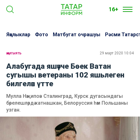
16+
Яңалыклар
Фото
Матбугат очрашуы
Рәсми Татарс
җәмгыять
29 март 2020 10:04
Алабугада яшәүче Бөек Ватан
сугышы ветераны 102 яшьлеген
билгеләп үтте
Мулла Нәҗипов Сталинград, Курск дугасындагы
бәрелешләрдә катнашкан, Белоруссия һәм Польшаны
узган.