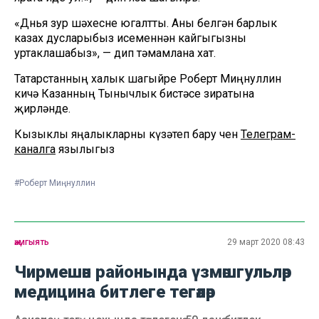
«Дөнья зур шәхесне югалтты. Аны белгән барлык
казах дусларыбыз исеменнән кайгыгызны
уртаклашабыз», — дип тәмамлана хат.
Татарстанның халык шагыйре Роберт Миңнуллин
кичә Казанның Тынычлык бистәсе зиратына
җирләнде.
Кызыклы яңалыкларны күзәтеп бару өчен
Телеграм-
каналга
язылыгыз
#Роберт Миңнуллин
җәмгыять
29 март 2020 08:43
Чирмешән районында үзмәшгульләр
медицина битлеге тегәләр