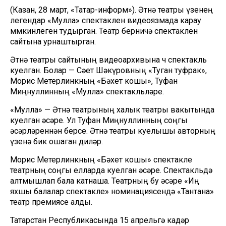
(Казан, 28 март, «Татар-информ»). Әтнә театры үзенең
легендар «Мулла» спектаклен видеоязмада карау
мөмкинлеген тудырган. Театр берничә спектаклен
сайтына урнаштырган.
Әтнә театры сайтының видеоархивына өч спектакль
куелган. Болар — Сәет Шәкүровның «Туган туфрак»,
Морис Метерлинкның «Бәхет кошы», Туфан
Миңнуллинның «Мулла» спектакльләре.
«Мулла» — Әтнә театрының халык театры вакытында
куелган әсәре. Ул Туфан Миңнуллинның соңгы
әсәрләреннән берсе. Әтнә театры куелышы авторның
үзенә бик ошаган диләр.
Морис Метерлинкның «Бәхет кошы» спектакле
театрның соңгы елларда куелган әсәре. Спектакльдә
алтмышлап бала катнаша. Театрның бу әсәре «Иң
яхшы балалар спектакле» номинациясендә «Тантана»
театр премиясе алды.
Татарстан Республикасында 15 апрельгә кадәр