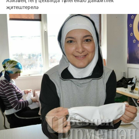
Азизәнең тегү цехында тәүлегенә 50 данә битлек
җитештерелә.