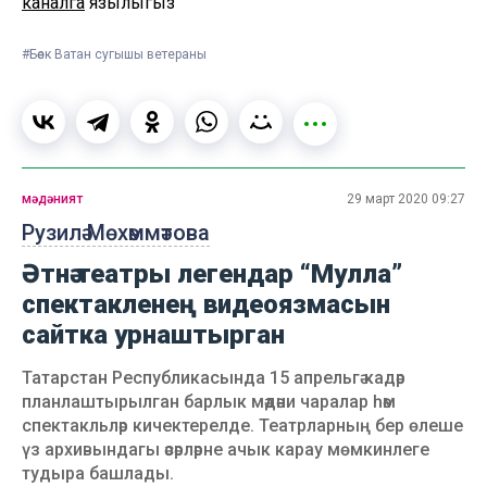
каналга
язылыгыз
#Бөек Ватан сугышы ветераны
мәдәният
29 март 2020 09:27
Рузилә Мөхәммәтова
Әтнә театры легендар “Мулла”
спектакленең видеоязмасын
сайтка урнаштырган
Татарстан Республикасында 15 апрельгә кадәр
планлаштырылган барлык мәдәни чаралар һәм
спектакльләр кичектерелде. Театрларның бер өлеше
үз архивындагы әсәрләрне ачык карау мөмкинлеге
тудыра башлады.