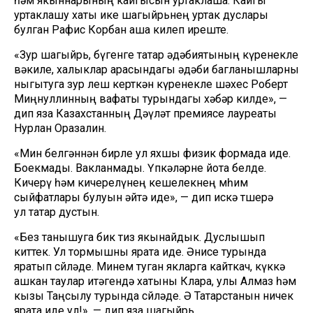
һәм якыннарының кайгысын уртаклаша. Кайгы
уртаклашу хаты ике шагыйрьнең уртак дуслары
булган Рафис Корбан аша килеп иреште.
«Зур шагыйрь, бүгенге татар әдәбиятының күренекле
вәкиле, халыклар арасындагы әдәби багланышларны
ныгытуга зур өлеш керткән күренекле шәхес Роберт
Миңнуллинның вафаты турындагы хәбәр килде», —
дип яза Казахстанның Дәүләт премиясе лауреаты
Нурлан Оразалин.
«Мин белгәннән бирле ул яхшы физик формада иде.
Боекмады. Вакланмады. Үпкәләрне йота белде.
Кичерү һәм кичерелүнең кешелекнең мөһим
сыйфатлары булуын әйтә иде», — дип искә төшерә
ул татар дустын.
«Без танышуга бик тиз якынайдык. Дуслышып
киттек. Ул тормышны ярата иде. Әнисе турында
яратып сөйләде. Минем туган якларга кайткач, күккә
ашкан таулар итәгендә хатыны Клара, улы Алмаз һәм
кызы Таңсылу турында сөйләде. Ә Татарстанын ничек
ярата иде ул!», — дип яза шагыйрь.