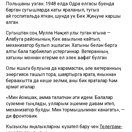
Польшаны узган. 1948 елда Одра елгасы буенда
барган сугышларда каты яраланып, тугыз
ай госпитальдә яткан, шунда ук Бөек Җиңүне каршы
алган.
Сугыштан соң Мулла Нәҗип улы туган ягына —
Алабуга районының Көек авылына кайтып,
механизатор булып эшләгән. Хатыны белән бергә
алты бала тәрбияләп үстергәннәр. Ветеранның
хатыны моннан егерме ел элек вафат булган.
Олы яшьтә булуына да карамастан, әле ветеранның
энергиясе ташып тора, шаяртырга ярата, яныннан
бервакытта да кеше өзелми, аны бик яраталар һәм
хөрмәт итәләр.
«Мин йомшак, әмма таләпчән әти идем. Балалар
сүземне тыңлады, улларым эшемне дәвам итеп,
механизатор булды. Мин тормышымнан канәгать», —
ди фронтовик.
Кызыклы яңалыкларны күзәтеп бару өчен
Телеграм-