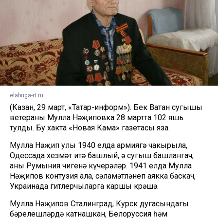
elabuga-rt.ru
(Казан, 29 март, «Татар-информ»). Бөек Ватан сугышы
ветераны Мулла Нәҗиповка 28 мартта 102 яшь
тулды. Бу хакта «Новая Кама» газетасы яза.
Мулла Нәҗип улы 1940 елда армиягә чакырыла,
Одессада хезмәт итә башлый, ә сугыш башлангач,
аны Румыния чигенә күчерәләр. 1941 елда Мулла
Нәҗипов контузия ала, сәламәтләнеп аякка баскач,
Украинада гитлерчыларга каршы көрәшә.
Мулла Нәҗипов Сталинград, Курск дугасындагы
бәрелешләрдә катнашкан, Белоруссия һәм