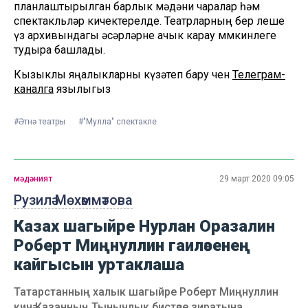
планлаштырылган барлык мәдәни чаралар һәм
спектакльләр кичектерелде. Театрларның бер өлеше
үз архивындагы әсәрләрне ачык карау мөмкинлеге
тудыра башлады.
Кызыклы яңалыкларны күзәтеп бару өчен
Телеграм-
каналга
язылыгыз
#Әтнә театры
#"Мулла" спектакле
мәдәният
29 март 2020 09:05
Рузилә Мөхәммәтова
Казах шагыйре Нурлан Оразалин
Роберт Миңнуллин гаиләсенең
кайгысын уртаклаша
Татарстанның халык шагыйре Роберт Миңнуллин
кичә Казанның Тынычлык бистәсе зиратына