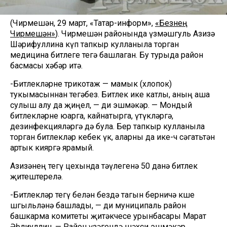
(Чирмешән, 29 март, «Татар-информ»,
«Безнең
Чирмешән»
). Чирмешән районында үзмәшгуль Азизә
Шәрифуллина күп тапкыр кулланыла торган
медицина битлеге тегә башлаган. Бу турыда район
басмасы хәбәр итә.
-Битлекләрне трикотаж — мамык (хлопок)
тукымасыннан тегәбез. Битлек ике катлы, аның аша
сулыш алу да җиңел, — ди эшмәкәр. — Мондый
битлекләрне юарга, кайнатырга, үтүкләргә,
дезинфекцияләргә дә була. Бер тапкыр кулланыла
торган битлекләр кебек үк, аларны да ике-өч сәгатьтән
артык кияргә ярамый.
Азизәнең тегү цехында тәүлегенә 50 данә битлек
җитештерелә.
-Битлекләр тегү белән бездә тагын берничә көше
шөгыльләнә башлады, — ди муниципаль район
башкарма комитеты җитәкчесе урынбасары Марат
Әһлиуллин. — Район үзәгендә шәхси эшмәкәр