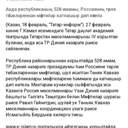
Анда республиканың 528 имамы, Россиянең төрле
төбәкләреннән мөфтиләр катнашыр дип көтелә
(Казан, 18 февраль, “Татар-информ”). 27 февраль
көнне Г.Камал исемендәге Татар дәүләт академия
театрында Татарстан мөселманнарының IV корылтае
булачак, анда исә ТР Диния нәзарәте рәисе
сайланачак.
Республика районнарыннан корылтайда 528 имам,
ТР Диния нәзарәте президиумы һәм Россиянең төрле
төбәкләреннән мөфтиләр, шул исәптән Төняк Кавказ
республикалары мөфтиләренең һәммәсе дә катнашыр
дип көтелә. Мөхтәрәм кунаклар сыйфатында исә
Казанга Россия мөселманнары Үзәк Диния нәзарәте
башлыгы Тәлгать Таҗетдин белән Мөфтиләр шурасы
рәисе Равил Гайнетдин, шулай ук Төньяк Кавказ
мөселманнары координацион үзәге рәисе
Исмәгыйль Бердыев килергә тиеш.
www.e-islam.ru порталында әйтелгәнчә, корылтайда