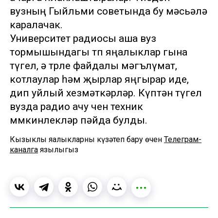
вузның Гыйльми советында бу мәсьәлә
каралачак.
Университет радиосы аша вуз
тормышындагы төп яңалыклар гына
түгел, ә төрле файдалы мәгълүмат,
котлаулар һәм җырлар яңгырар иде,
дип уйлый хезмәткәрләр. Күптән түгел
вузда радио ачу өчен техник
мөмкинлекләр пәйда булды.
Кызыклы яңалыкларны күзәтеп бару өчен
Телеграм-
каналга
язылыгыз