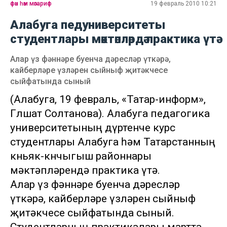
фән һәм мәгариф
19 февраль 2010 10:21
Алабуга педуниверситеты
студентлары мәктәпләрдә практика үтә
Алар үз фәннәре буенча дәресләр үткәрә,
кайберләре үзләрен сыйныф җитәкчесе
сыйфатында сыный
(Алабуга, 19 февраль, «Татар-информ»,
Гөлшат Солтанова). Алабуга педагогика
университетының дүртенче курс
студентлары Алабуга һәм Татарстанның
көньяк-көнчыгыш районнары
мәктәпләрендә практика үтә.
Алар үз фәннәре буенча дәресләр
үткәрә, кайберләре үзләрен сыйныф
җитәкчесе сыйфатында сыный.