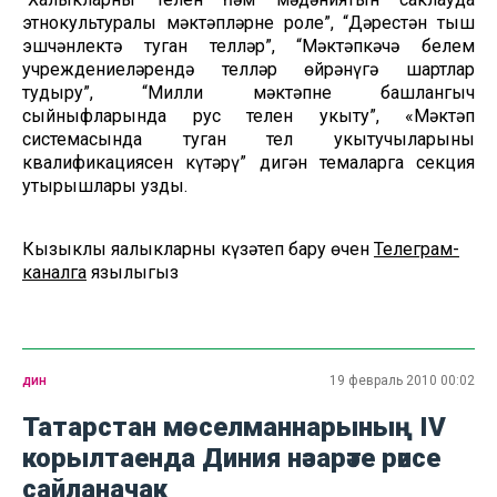
этнокультуралы мәктәпләрнең роле”, “Дәрестән тыш
эшчәнлектә туган телләр”, “Мәктәпкәчә белем
учреждениеләрендә телләр өйрәнүгә шартлар
тудыру”, “Милли мәктәпнең башлангыч
сыйныфларында рус телен укыту”, «Мәктәп
системасында туган тел укытучыларының
квалификациясен күтәрү” дигән темаларга секция
утырышлары узды.
Кызыклы яңалыкларны күзәтеп бару өчен
Телеграм-
каналга
язылыгыз
дин
19 февраль 2010 00:02
Татарстан мөселманнарының IV
корылтаенда Диния нәзарәте рәисе
сайланачак