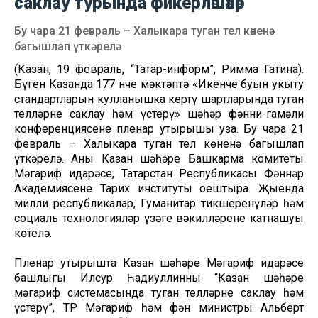
саклау турында фикерләшәләр
Бу чара 21 февраль – Халыкара туган тел көненә
багышлап үткәрелә
(Казан, 19 февраль, “Татар-информ”, Римма Гатина).
Бүген Казанда 177 нче мәктәптә «Икенче буын укыту
стандартларын кулланышка кертү шартларында туган
телләрне саклау һәм үстерү» шәһәр фәнни-гамәли
конференциясенең пленар утырышы уза. Бу чара 21
февраль – Халыкара туган тел көненә багышлап
үткәрелә. Аны Казан шәһәре Башкарма комитеты
Мәгариф идарәсе, Татарстан Республикасы Фәннәр
Академиясенең Тарих институты оештыра. Җыенда
милли республикалар, Гуманитар тикшеренүләр һәм
социаль технологияләр үзәге вәкилләренең катнашуы
көтелә.
Пленар утырышта Казан шәһәре Мәгариф идарәсе
башлыгы Илсур Һадиуллинның “Казан шәһәре
мәгариф системасында туган телләрне саклау һәм
үстерү”, ТР Мәгариф һәм фән министры Альберт