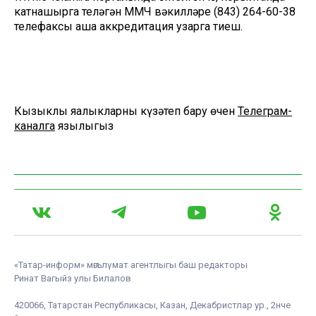
катнашырга теләгән ММЧ вәкилләре (843) 264-60-38
телефаксы аша аккредитация узарга тиеш.
Кызыклы яңалыкларны күзәтеп бару өчен
Телеграм-
каналга
язылыгыз
«Татар-информ» мәгълүмат агентлыгы баш редакторы
Ринат Вагыйз улы Билалов
420066, Татарстан Республикасы, Казан, Декабристлар ур., 2нче