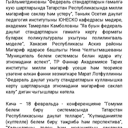
Гыйльметдиновның “Федераль стандартларын гамәлгә
кую шартларында Татарстан Республикасында милли
мәгарифне саклау һәм үстерү”, Төньяк Осетия дәүләт
педагогия институтының ЮНЕСКО кафедрасы мөдире,
академик Тамерлан Камболовның “Яңа буын федераль
дәүләт стандартларын гамәлгә кертү форматы
буларак поликультуралы укытуның полилингваль
моделе”, Хакасия Республикасы Аскиз районы
Мәгариф идарәсе башлыгы Нина Челтыгмашеваның
“Муниципаль белем системасы белән идарә итү:
этномәдәни аспект”, ТР Фәннәр Академиясе Тарих
институты милли мәгариф үсеше һәм теориясе
үзәгенең өлкән фәнни хезмәткәре Марат Лотфуллинның
“Федераль дәүләт укыту стандратларын кулланышка
кертү шартларында этномәдәни мәгарифне саклап
калу” дигән чыгышлары көтелә.
Кичә – 18 февральдә - конференциянең “Гомуми
белем бирү системасында Татарстан
Республикасының дәүләт телләре”, “Күпмәдәниятле
(күптелле) белем бирү: тәҗрибә һәм перспектива”,
“Халыкларның телен һәм мәдәниятын саклауда