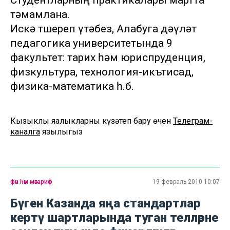
Студентларның практикалары мартта
тәмамлана.
Искә төшереп үтәбез, Алабуга дәүләт
педагогика университетында 9
факультет: тарих һәм юриспруденция,
физкультура, технология-икътисад,
физика-математика һ.б.
Кызыклы яңалыкларны күзәтеп бару өчен
Телеграм-
каналга
язылыгыз
фән һәм мәгариф
19 февраль 2010 10:07
Бүген Казанда яңа стандартлар
кертү шартларында туган телләрне