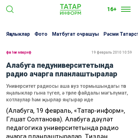
16+
Яңалыклар
Фото
Матбугат очрашуы
Рәсми Татарс
фән һәм мәгариф
19 февраль 2010 10:59
Алабуга педуниверситетында
радио ачарга планлаштыралар
Университет радиосы аша вуз тормышындагы төп
яңалыклар гына түгел, ә төрле файдалы мәгълүмат,
котлаулар һәм җырлар яңгырар иде
(Алабуга, 19 февраль, «Татар-информ»,
Гөлшат Солтанова). Алабуга дәүләт
педагогика университетында радио
ачарга планлаштыралар. Тиздән