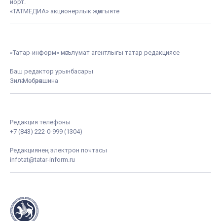
йорт.
«ТАТМЕДИА» акционерлык җәмгыяте
«Татар-информ» мәгълүмат агентлыгы татар редакциясе
Баш редактор урынбасары
Зилә Мөбәрәкшина
Редакция телефоны
+7 (843) 222-0-999 (1304)
Редакциянең электрон почтасы
infotat@tatar-inform.ru