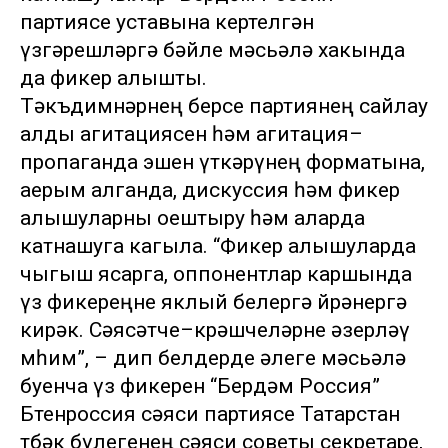
партиясе уставына кертелгән
үзгәрешләргә бәйле мәсьәлә хакында
да фикер алышты.
Тәкъдимнәрнең берсе партиянең сайлау
алды агитациясен һәм агитация–
пропаганда эшен үткәрүнең форматына,
аерым алганда, дискуссия һәм фикер
алышуларны оештыру һәм аларда
катнашуга кагыла. “Фикер алышуларда
чыгыш ясарга, оппонентлар каршында
үз фикереңне яклый белергә өйрәнергә
кирәк. Сәясәтче–көрәшчеләрне әзерләү
мөһим”, – дип белдерде әлеге мәсьәлә
буенча үз фикерен “Бердәм Россия”
Бөтенроссия сәяси партиясе Татарстан
төбәк бүлегенең сәяси советы секретаре,