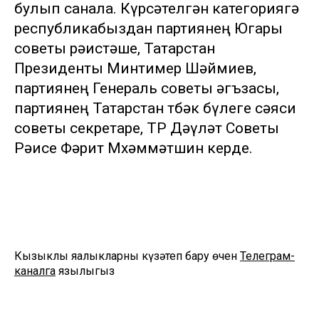
булып санала. Күрсәтелгән категориягә
республикабыздан партиянең Югары
советы рәистәше, Татарстан
Президенты Минтимер Шәймиев,
партиянең Генераль советы әгъзасы,
партиянең Татарстан төбәк бүлеге сәяси
советы секретаре, ТР Дәүләт Советы
Рәисе Фәрит Мөхәммәтшин керде.
Кызыклы яңалыкларны күзәтеп бару өчен
Телеграм-
каналга
язылыгыз