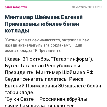
рәсми татарстан
31 октябрь 2009 18:08
Минтимер Шәймиев Евгений
Примаковны юбилее белән
котлады
“Сезнең хезмәт сөючәнлегегез, энтузиазм һәм
иҗади активлыгыгызга сокланам”, – дип
ассызыклады ТР Президенты
(Казан, 31 октябрь, “Татар–информ”).
Бүген Татарстан Республикасы
Президенты Минтимер Шәймиев РФ
Сәүдә–сәнәгать палатасы Рәисе
Евгений Примаковны 80 яшьлеге белән
тәбрикләде.
“Бу көн Сезгә – Россиянең абруйлы
сәяси һәм дәүләт эшлеклесе,