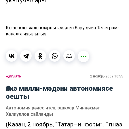
укытучылары.
Кызыклы яңалыкларны күзәтеп бару өчен
Телеграм-
каналга
язылыгыз
җәмгыять
2 ноябрь 2009 10:55
Өлкә милли-мәдәни автономиясе
оешты
Автономия рәисе итеп, эшкуар Миннәхмәт
Халиуллов сайланды
(Казан, 2 ноябрь, “Татар–информ”, Гөлназ