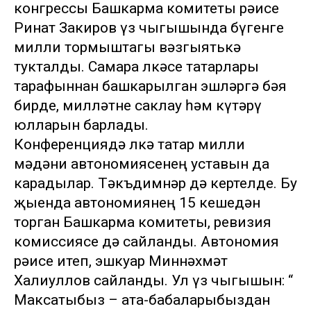
конгрессы Башкарма комитеты рәисе
Ринат Закиров үз чыгышында бүгенге
милли тормыштагы вәзгыятькә
тукталды. Самара өлкәсе татарлары
тарафыннан башкарылган эшләргә бәя
бирде, милләтне саклау һәм күтәрү
юлларын барлады.
Конференциядә өлкә татар милли
мәдәни автономиясенең уставын да
карадылар. Тәкъдимнәр дә кертелде. Бу
җыенда автономиянең 15 кешедән
торган Башкарма комитеты, ревизия
комиссиясе дә сайланды. Автономия
рәисе итеп, эшкуар Миннәхмәт
Халиуллов сайланды. Ул үз чыгышын: “
Максатыбыз – ата-бабаларыбыздан