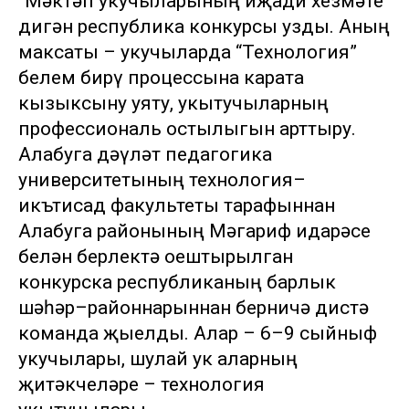
“Мәктәп укучыларының иҗади хезмәте”
дигән республика конкурсы узды. Аның
максаты – укучыларда “Технология”
белем бирү процессына карата
кызыксыну уяту, укытучыларның
профессиональ остылыгын арттыру.
Алабуга дәүләт педагогика
университетының технология–
икътисад факультеты тарафыннан
Алабуга районының Мәгариф идарәсе
белән берлектә оештырылган
конкурска республиканың барлык
шәһәр–районнарыннан берничә дистә
команда җыелды. Алар – 6–9 сыйныф
укучылары, шулай ук аларның
җитәкчеләре – технология