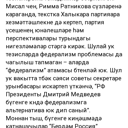
Мисал өчен, Римма Ратникова сүзләренә
караганда, текстка Халыкара партияара
хезмәттәшлекне дә кертеп, партия
үсешенең юнәлешләре һәм
перспективалары турындагы
нигезләмәләр өстәргә кирәк. Шулай ук
тезисларда федерализм проблемасы да
чагылыш тапмаган – аларда
“федерализм” атамасы бөтенләй юк. Шул
ук вакытта төбәк сәяси советы секретаре
урынбасары искәртеп үткәнчә, “РФ
Президенты Дмитрий Медведев
бүгенге көндә федерализмга
альтернатива юк дип саный”.
Моннан тыш, бүгенге киңәшмәдә
катнашучылар “Бердәм Россия”