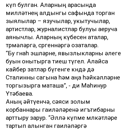
күп булган. Аларның арасында
милләтнең алдынгы сафында торган
зыялылар – язучылар, укытучылар,
артистлар, журналистлар булуы аеруча
аянычлы. Аларның күбесен аталар,
төрмәләргә, сөргеннәргә озаталар.
“Бу гөнаһ эшләрне, явызлыкларны әлеге
буын онытырга тиеш түгел. Алайса
кайбер затлар бүгенге көндә дә
Сталинны сагына һәм аңа һәйкәлләрне
торгызырга маташа”, - ди Маһинур
Үтәбаева.
Аның әйтүенчә, сәяси золым
корбаннары гаиләләренә игътибарны
арттыру зарур. “Әллә күпме мөлкәтләре
тартып алынган гаиләләргә