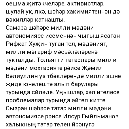
оешма җитәкчеләре, активистлар,
шулай ук, өлкә, шәһәр хакимиятеннән дә
вәкилләр катнашты.
Самара шәһәре милли мәдәни
автономиясе исеменнән чыгыш ясаган
Рифкат Хуҗин туган тел, мәдәният,
милли мәгариф мәсьәләләренә
тукталды. Тольятти татарлары милли
мәдәни мохтарияте рәисе Җәмил
Вәлиуллин үз төбәкләрендә милли эшне
җиде юнәлештә алып барулары
турында сөйләде. Уңышлар, хәл ителәсе
проблемалар турында әйтеп китте.
Сызран шәһәре татар милли мәдәни
автономиясе рәисе Илсур Гыйльманов
халыкның татар телен өйрәнүгә