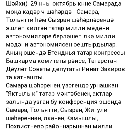
Шәйхи). 29 нчы октябрь көнне Самарада
моңа кадәр өч шәһәрдә - Самара,
Тольятти һәм Сызран шәһәрләрендә
эшләп килгән татар милли мәдәни
автономияләре берләшеп өлкә милли
мәдәни автономиясен оештырдылар.
Аның эшендә Бөтендөнья татар конгрессы
Башкарма комитеты рәисе, Татарстан
Дәүләт Советы депутаты Ринат Закиров
та катнашты.
Самара шәһәренең үзәгендә урнашкан
“Яктылык” татар мәктәбенең актлар
залында узган бу конференция эшендә
Самара, Тольятти, Сызран, Жигули
шәһәреннән, өлкәнең Камышлы,
Похвистнево районнарыннан милли