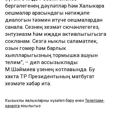
бергәлегенең дәүләтләр һәм Халыкара
оешмалар арасындагы нәтиҗәле
диалогын тәэмин итүче оешмалардан
санала. Сезнең хезмәт сөючәнлегегез,
энтузиазм һәм иҗади активлыгыгызга
сокланам. Сезгә ныклы сәламәтлек,
озын гомер һәм барлык
хыялларыгызның тормышка ашуын
телим”, – дип ассызыклады
М.Шәймиев үзенең котлавында. Бу
хакта ТР Президентының матбугат
хезмәте хәбәр итә.
Кызыклы яңалыкларны күзәтеп бару өчен
Телеграм-
каналга
язылыгыз