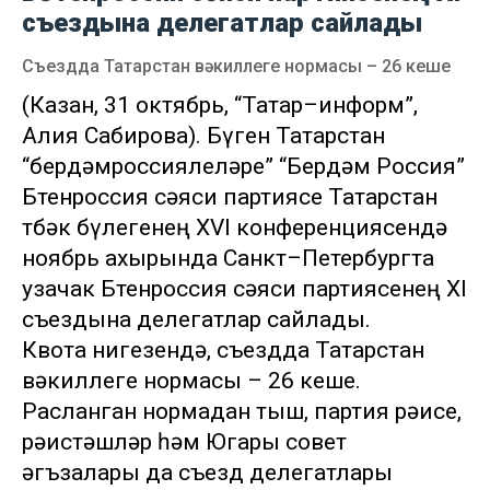
съездына делегатлар сайлады
Съездда Татарстан вәкиллеге нормасы – 26 кеше
(Казан, 31 октябрь, “Татар–информ”,
Алия Сабирова). Бүген Татарстан
“бердәмроссиялеләре” “Бердәм Россия”
Бөтенроссия сәяси партиясе Татарстан
төбәк бүлегенең XVI конференциясендә
ноябрь ахырында Санкт–Петербургта
узачак Бөтенроссия сәяси партиясенең XI
съездына делегатлар сайлады.
Квота нигезендә, съездда Татарстан
вәкиллеге нормасы – 26 кеше.
Расланган нормадан тыш, партия рәисе,
рәистәшләр һәм Югары совет
әгъзалары да съезд делегатлары