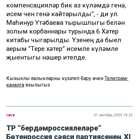
компенсацияләр бик аз күләмдә генә,
исем өчен генә кайтарылды”, - ди ул.
Маһинур Үтәбаева тырышлыгы белән
золым корбаннары турында 6 Хәтер
китабы чыгарылды. Үзенең дә быел
аерым “Тере хәтер” исемле күләмле
җыентыгы нәшер ителде.
Кызыклы яңалыкларны күзәтеп бару өчен
Телеграм-
каналга
язылыгыз
сәясәт
31 октябрь 2009 18:20
ТР “бердәмроссиялеләре”
Бөтенроссия сәяси партиясенең XI