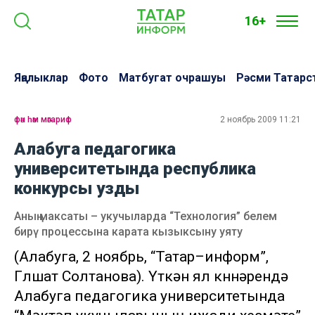
16+
Яңалыклар
Фото
Матбугат очрашуы
Рәсми Татарс
фән һәм мәгариф
2 ноябрь 2009 11:21
Алабуга педагогика
университетында республика
конкурсы узды
Аның максаты – укучыларда “Технология” белем
бирү процессына карата кызыксыну уяту
(Алабуга, 2 ноябрь, “Татар–информ”,
Гөлшат Солтанова). Үткән ял көннәрендә
Алабуга педагогика университетында