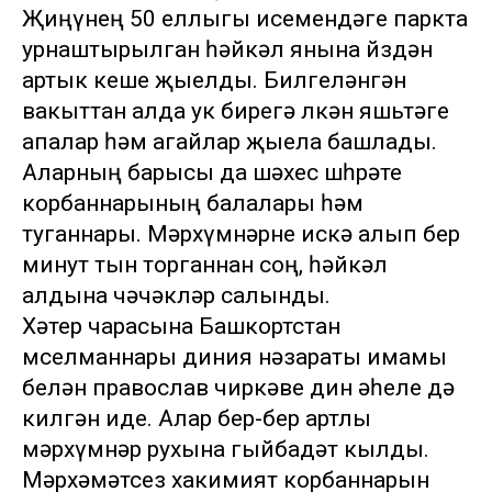
Җиңүнең 50 еллыгы исемендәге паркта
урнаштырылган һәйкәл янына йөздән
артык кеше җыелды. Билгеләнгән
вакыттан алда ук бирегә өлкән яшьтәге
апалар һәм агайлар җыела башлады.
Аларның барысы да шәхес шөһрәте
корбаннарының балалары һәм
туганнары. Мәрхүмнәрне искә алып бер
минут тын торганнан соң, һәйкәл
алдына чәчәкләр салынды.
Хәтер чарасына Башкортстан
мөселманнары диния нәзараты имамы
белән православ чиркәве дин әһеле дә
килгән иде. Алар бер-бер артлы
мәрхүмнәр рухына гыйбадәт кылды.
Мәрхәмәтсез хакимият корбаннарын