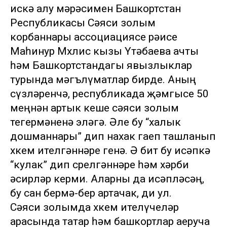
искә алу мәрәсимен Башкортстан
Республикасы Сәяси золым
корбаннары ассоциациясе рәисе
Маһинур Мөхлис кызы Үтәбаева ачты
һәм Башкортстандагы явызлыклар
турында мәгълүматлар бирде. Аның
сүзләренчә, республикада җәмгысе 50
меңнән артык кеше сәяси золым
тегермәненә эләгә. Әле бу “халык
дошманнары” дип нахак гаеп ташланып
хөкем ителгәннәре генә. Ә бит бу исәпкә
“кулак” дип сөрелгәннәре һәм хәрби
әсирләр керми. Аларны да исәпләсәң,
бу сан бермә-бер артачак, ди ул.
Сәяси золымда хөкем ителүчеләр
арасында татар һәм башкортлар аеруча