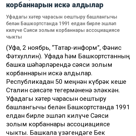
корбаннарын искә алдылар
Уфадагы хәтер чарасын оештыру башлангычы
белән Башкортстанда 1991 елдан бирле эшләп
килүче Сәяси золым корбаннары ассоциациясе
чыкты
(Уфа, 2 ноябрь, “Татар-информ”, Фәнис
Фәтхуллин). Уфада һәм Башкортстанның
башка шәһәрләрендә сәяси золым
корбаннарын искә алдылар.
Республикадан 50 меңнән күбрәк кеше
Сталин сәясәте тегермәненә эләккән.
Уфадагы хәтер чарасын оештыру
башлангычы белән Башкортстанда 1991
елдан бирле эшләп килүче Сәяси
золым корбаннары ассоциациясе
чыкты. Башкала үзәгендәге Бөек