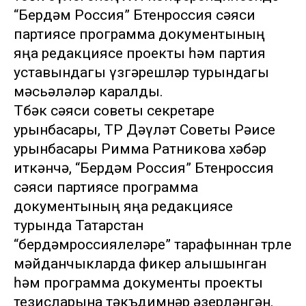
“Бердәм Россия” Бөтенроссия сәяси
партиясе программа документының
яңа редакциясе проекты һәм партия
уставындагы үзгәрешләр турындагы
мәсьәләләр каралды.
Төбәк сәяси советы секретаре
урынбасары, ТР Дәүләт Советы Рәисе
урынбасары Римма Ратникова хәбәр
иткәнчә, “Бердәм Россия” Бөтенроссия
сәяси партиясе программа
документының яңа редакциясе
турында Татарстан
“бердәмроссиялеләре” тарафыннан төрле
мәйданчыкларда фикер алышынган
һәм программа документы проекты
тезисларына тәкъдимнәр әзерләнгән.