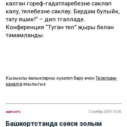
калган гореф-гадәтләребезне саклап
калу, телебезне саклау. Бердәм булыйк,
тату яшик!” – дип төгәлләде.
Конференция “Туган тел” җыры белән
тәмамланды.
Кызыклы яңалыкларны күзәтеп бару өчен
Телеграм-
каналга
язылыгыз
җәмгыять
2 ноябрь 2009 10:06
Башкортстанда сәяси золым