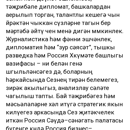
тәҗрибәле дипломат, башкалардан
аерылып торган, талантлы кешегә чын
йөрәктән чыккан сүзләрне тагын бер
мәртәбә әйтү өчен менә дигән мөмкинлек.
Журналистика һәм фәнни эшчәнлек,
дипломатия һәм “зур сәясәт”, тышкы
разведка һәм Россия Хөкүмәте башлыгы
вазифасы – ни белән генә
шөгыльләнсәгез дә, боларның
һәркайсында Сезнең тирән белемегез,
зирәк акылыгыз, анализлау сәләте
чагылыш тапты. Бай тәҗрибәгез һәм
мәсьәләләрне хәл итүгә стратегик якын
килүегез аркасында Сез җитәкчелек
иткән Россия Сәүдә–сәнәгать палатасы
бүгенге көндә Россия бизнес–