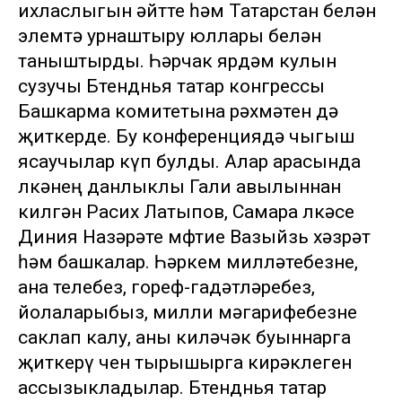
ихласлыгын әйтте һәм Татарстан белән
элемтә урнаштыру юллары белән
таныштырды. Һәрчак ярдәм кулын
сузучы Бөтендөнья татар конгрессы
Башкарма комитетына рәхмәтен дә
җиткерде. Бу конференциядә чыгыш
ясаучылар күп булды. Алар арасында
өлкәнең данлыклы Гали авылыннан
килгән Расих Латыпов, Самара өлкәсе
Диния Назәрәте мөфтие Вазыйзь хәзрәт
һәм башкалар. Һәркем милләтебезне,
ана телебез, гореф-гадәтләребез,
йолаларыбыз, милли мәгарифебезне
саклап калу, аны киләчәк буыннарга
җиткерү өчен тырышырга кирәклеген
ассызыкладылар. Бөтендөнья татар