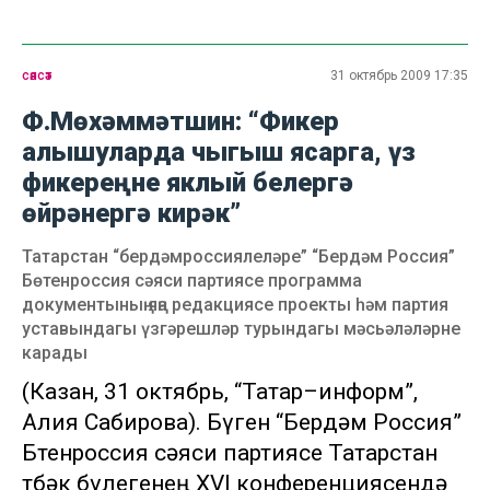
сәясәт
31 октябрь 2009 17:35
Ф.Мөхәммәтшин: “Фикер
алышуларда чыгыш ясарга, үз
фикереңне яклый белергә
өйрәнергә кирәк”
Татарстан “бердәмроссиялеләре” “Бердәм Россия”
Бөтенроссия сәяси партиясе программа
документының яңа редакциясе проекты һәм партия
уставындагы үзгәрешләр турындагы мәсьәләләрне
карады
(Казан, 31 октябрь, “Татар–информ”,
Алия Сабирова). Бүген “Бердәм Россия”
Бөтенроссия сәяси партиясе Татарстан
төбәк бүлегенең XVI конференциясендә