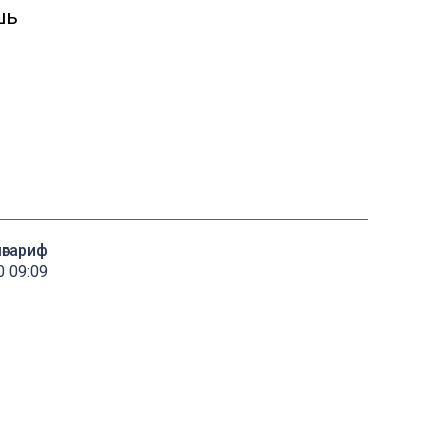
шь
мәгариф
 09:09