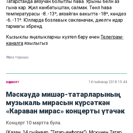
Татарстанда аязучан болытлы һава. Урыны белән аз
гына кар. Җил көнбатыштан, салмак. Төнлә һава
температурасы -8..-13º, аязайган вакытта -18º, көндез
-6..-11º. Юлларда бозлавык сакланачак, диелгән идарә
тармагы хәбәрендә.
Кызыклы яңалыкларны күзәтеп бару өчен
Телеграм-
каналга
язылыгыз
#һава торышы
мәдәният
14 гыйнвар 2018 15:44
Мәскәүдә мишәр-татарларының
музыкаль мирасын күрсәткән
«Караван мирас» концерты үтәчәк
Концерт 10 мартта була.
(Казан, 14 гыйнвар, “Татар-информ”). Мәскәүнең Татар