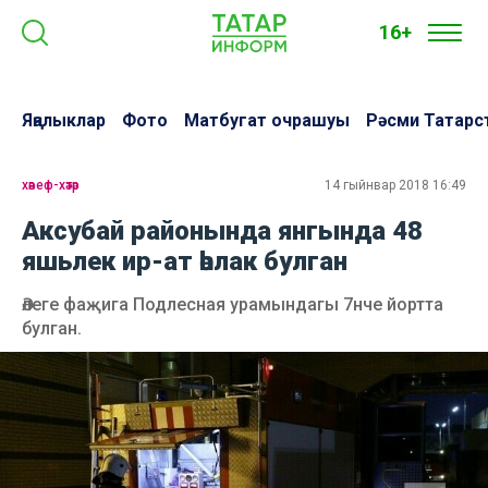
16+
Яңалыклар
Фото
Матбугат очрашуы
Рәсми Татарс
хәвеф-хәтәр
14 гыйнвар 2018 16:49
Аксубай районында янгында 48
яшьлек ир-ат һәлак булган
Әлеге фаҗига Подлесная урамындагы 7нче йортта
булган.