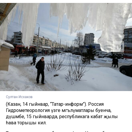
Султан Исхаков
(Казан, 14 гыйнвар, “Татар-информ”). Россия
Гидрометеорология үзәге мәгълүматлары буенча,
дүшәмбе, 15 гыйнварда, республикага кабат җылы
һава торышы килә.