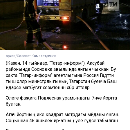
архив/Салават Камалетдинов
(Казан, 14 гыйнвар, “Татар-информ”). Аксубай
районында Сосновка авылында янгын чыккан. Бу
хакта “Татар-информ” агентлыгына Россия Гадәттән
тыш хәлләр министрлыгының Татарстан буенча Баш
идарәсе матбугат хезмәтеннән хәбәр иттеләр.
Әлеге фаҗига Подлесная урамындагы 7нче йортта
булган.
Агач йортның ике квадрат метрдагы мәйданы янган.
Соңыннан 48 яшьлек ир-атның үле гәүдәсе табылган.