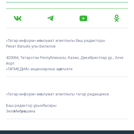
«Татар-информ» мәгълүмат агентлыгы баш редакторы
Ринат Вагыйз улы Билалов
420066, Татарстан Республикасы, Казан, Декабристлар ур., 2нче
йорт.
«ТАТМЕДИА» акционерлык җәмгыяте
«Татар-информ» мәгълүмат агентлыгы татар редакциясе
Баш редактор урынбасары
Зилә Мөбәрәкшина