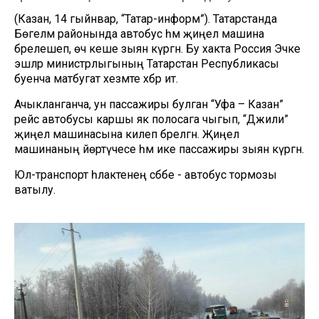
(Казан, 14 гыйнвар, “Татар-информ”). Татарстанда
Бөгелмә районында автобус һәм җиңел машина
бәрелешеп, өч кеше зыян күргән. Бу хакта Россия Эчке
эшләр министрлыгының Татарстан Республикасы
буенча матбугат хезмәте хәбәр итә.
Ачыкланганча, ун пассажиры булган “Уфа – Казан”
рейс автобусы каршы як полосага чыгып, “Джили”
җиңел машинасына килеп бәрелгән. Җиңел
машинаның йөртүчесе һәм ике пассажиры зыян күргән.
Юл-транспорт һәлакәтенең сәбәбе - автобус тормозы
ватылу.