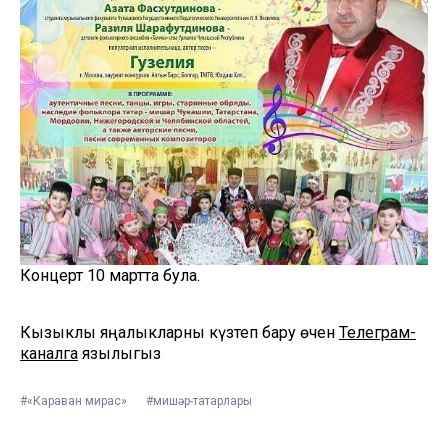
Концерт 10 мартта була.
Кызыклы яңалыкларны күзәтеп бару өчен
Телеграм-
каналга
язылыгыз
#«Караван мирас»
#мишәр-татарлары