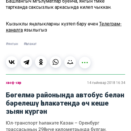
Башлангыч мәгълүматлар буенча, янгын тәмәке
тартканда саксызлык аркасында килеп чыккан.
Кызыклы яңалыкларны күзәтеп бару өчен
Телеграм-
каналга
язылыгыз
#янгын
#һәлакәт
хәвеф-хәтәр
14 гыйнвар 2018 16:34
Бөгелмә районында автобус белән
бәрелешү һәлакәтендә өч кеше
зыян күргән
Юл-транспорт һәлакәте Казан – Оренбург
трассасының 298нче километрында булган.