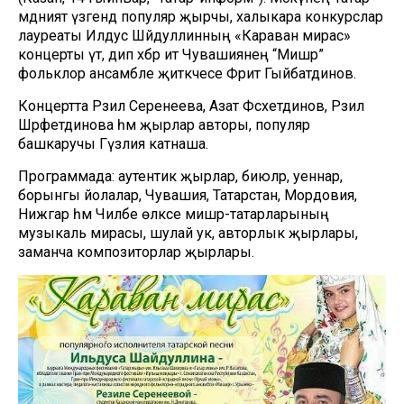
мәдәният үзәгендә популяр җырчы, халыкара конкурслар
лауреаты Илдус Шәйдуллинның «Караван мирас»
концерты үтә, дип хәбәр итә Чувашиянең “Мишәр”
фольклор ансамбле җитәкчесе Фәрит Гыйбатдинов.
Концертта Рәзилә Серенеева, Азат Фәсхетдинов, Рәзилә
Шәрәфетдинова һәм җырлар авторы, популяр
башкаручы Гүзәлия катнаша.
Программада: аутентик җырлар, биюләр, уеннар,
борынгы йолалар, Чувашия, Татарстан, Мордовия,
Нижгар һәм Чиләбе өлкәсе мишәр-татарларының
музыкаль мирасы, шулай ук, авторлык җырлары,
заманча композиторлар җырлары.