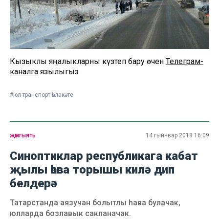
Кызыклы яңалыкларны күзәтеп бару өчен
Телеграм-
каналга
язылыгыз
#юл-транспорт һәлакәте
җәмгыять
14 гыйнвар 2018 16:09
Синоптиклар республикага кабат
җылы һава торышы килә дип
белдерә
Татарстанда аязучан болытлы һава булачак,
юлларда бозлавык сакланачак.