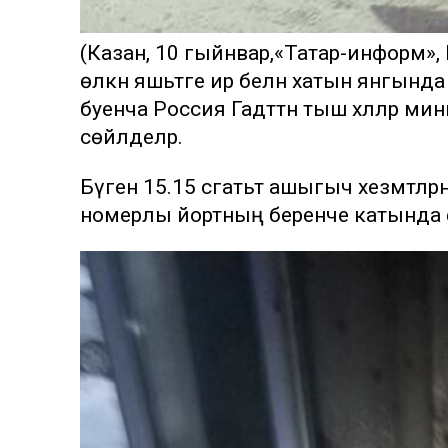
(Казан, 10 гыйнвар,«Татар-информ»
өлкән яшьтәге ир белән хатын янгында
буенча Россия Гадәттән тыш хәлләр ми
сөйләделәр.
Бүген 15.15 сәгатьтә ашыгыч хезмәтлә
номерлы йортның беренче катында ф