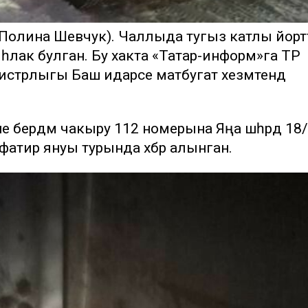
, Полина Шевчук). Чаллыда тугыз катлы йорт
 һәлак булган. Бу хакта «Татар-информ»га ТР
нистрлыгы Баш идарәсе матбугат хезмәтендә
рне бердәм чакыру 112 номерына Яңа шәһәрдә 18
атир януы турында хәбәр алынган.