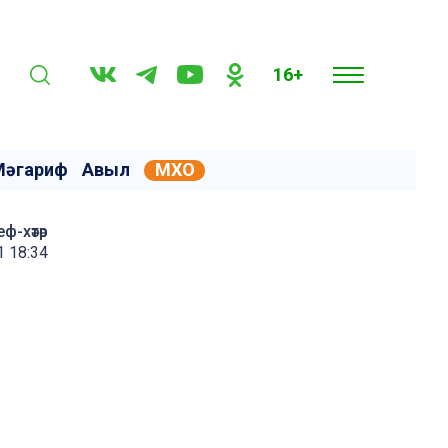
16+
Мәгариф
Авыл
МХО
еф-хәтәр
 18:34