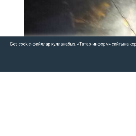
Без cookie-файллар кулланабыз. «Татар-информ» сайтына кергән