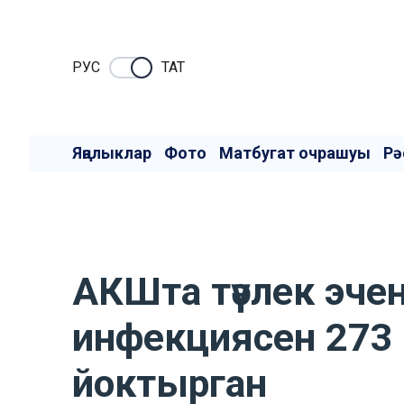
РУC
ТАТ
Яңалыклар
Фото
Матбугат очрашуы
Рә
АКШта тәүлек эчен
инфекциясен 273 
йоктырган