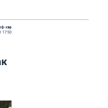
еф-хәтәр
 17:50
ак