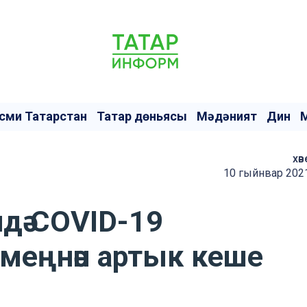
сми Татарстан
Татар дөньясы
Мәдәният
Дин
хәв
10 гыйнвар 2021
дә COVID-19
меңнән артык кеше