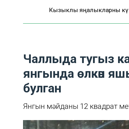
Кызыклы яңалыкларны күзә
Чаллыда тугыз к
янгында өлкән яшьт
булган
Янгын мәйданы 12 квадрат мет