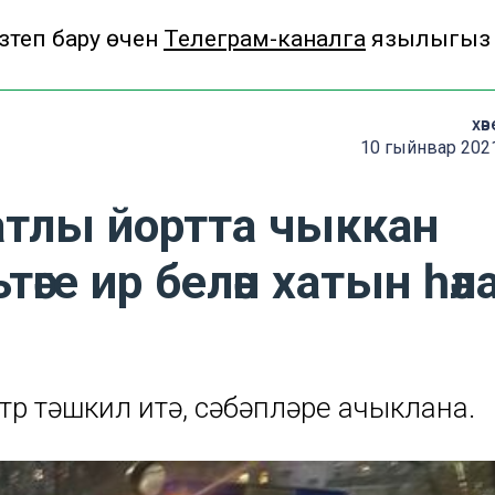
теп бару өчен
Телеграм-каналга
язылыгыз
хәв
10 гыйнвар 2021
атлы йортта чыккан
әге ир белән хатын һәл
р тәшкил итә, сәбәпләре ачыклана.