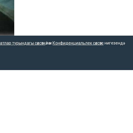
атлар турындагы сәясәткә
һәм
Конфиденциальлек сәясәте
нигезендә