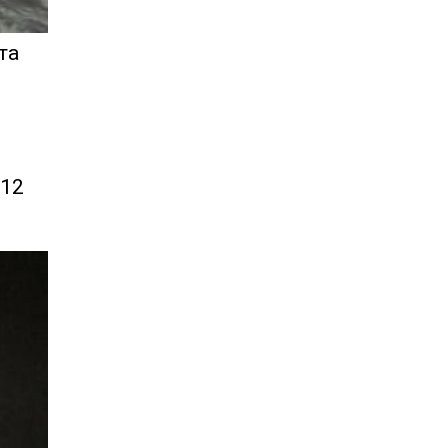
та
/12