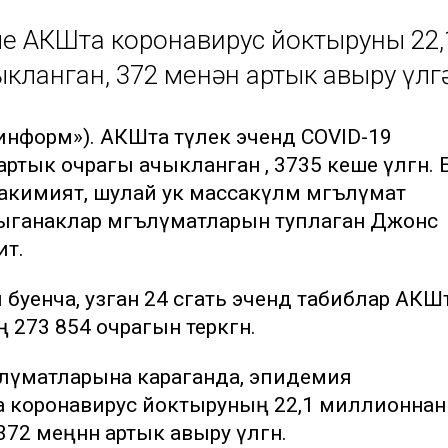
 АКШта коронавирус йоктыруның 22,
ланган, 372 меңнән артык авыру үлг
-информ»). АКШта тәүлек эчендә COVID-19
ртык очрагы ачыкланган , 3735 кеше үлгән. 
акимият, шулай ук массакүләм мәгълүмат
чыганаклар мәгълүматларын туплаган Джонс
тә.
буенча, узган 24 сәгать эчендә табиблар АКШ
73 854 очрагын теркәгән.
ълүматларына караганда, эпидемия
 коронавирус йоктыруның 22,1 миллионнан
72 меңнән артык авыру үлгән.