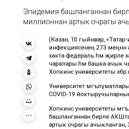
Эпидемия башланганнан бирле
миллионнан артык очрагы ачык
(Казан, 10 гыйнвар, «Татар
инфекциясенең 273 меңнән а
хакта федераль һәм җирле х
чаралары һәм башка ачык 
Хопкинс университеты хәбәр и
Университет мәгълүматлары 
COVID-19 йоктыручыларның 2
Хопкинс университеты мәг
башланганнан бирле АКШта
артык очрагы ачыкланган, 3