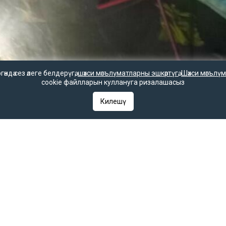
дә сез әлеге белдерүгә,
шәхси мәгълүматларны эшкәртүгә
,
Шәхси мәгълүм
cookie файлларын куллануга ризалашасыз
Килешү