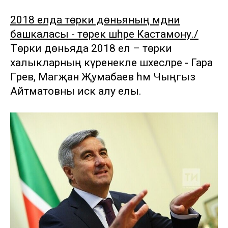
2018 елда төрки дөньяның мәдәни
башкаласы - төрек шәһәре Кастамону./
Төрки дөньяда 2018 ел – төрки
халыкларның күренекле шәхесләре - Гара
Гәрәев, Магҗан Җумабаев һәм Чыңгыз
Айтматовны искә алу елы.