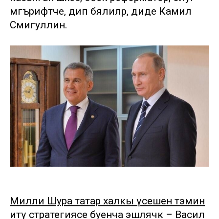
мәгърифәтче, дип бәялиләр, диде Камил
Сәмигуллин.
Милли Шура татар халкы үсешен тәэмин
итү стратегиясе буенча эшләячәк
– Васил