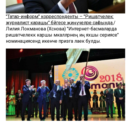
"Татар-информ" корреспонденты – "Ришвәтчелек:
журналист карашы" бәйгесе җиңүчеләре сафында.
/
Лилия Локманова (Хәсәнова) "Интернет-басмаларда
ришвәтчелеккә каршы мәкаләләрнең иң яхшы сериясе"
номинациясендә икенче призга лаек булды.