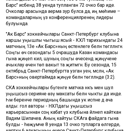
Барс" исәбендә 38 уенда тупланган 72 очко бар иде.
Очколар арасында аерма зур булса да, иң мөһиме –
командаларның үз конференцияләренең лидеры
булуында.
"Ак Барс" хоккейчылары Санкт-Петербург клубына
каршы уңышлы чыгыш ясый - КХЛ тарихындагы 24
матчның 13е «Ак Барс»ның өстенлеге белән төгәлләнгән.
Соңгы өч сезондагы 5 очрашуда Казан командасы
гына җиңеп килә, шуның соңгы өчесендә җиңүчене
ачыклау өчен төп вакыт та җитмәгән. Бу сезонда, 15
октябрьдә Санкт-Петербургта узган уен, мәсәлән, «Ак
Барс»ның овертаймда җиңүе белән төгәлләнде (3:2).
СКА хоккейчылары бүгенге матчка нәкъ менә шул
уңышсыз серияне өзү максаты белән чыкты да инде.
Һәм беренче периодның башында ук исәпне дә ача
алды: гол авторы - НХЛдагы уңышсыз
карьерасыннан соң кабат үз клубына әйләнеп кайткан
Вадим Шипачев. Аның кайтуы СКАга файдага гына
булды - һөҗүмче 8 уенда 13 очко тупларга өлгерде, ә
керткән 6 алкасының өчесе Санкт-Петербург клубына