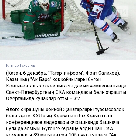
Ильнар Тухбатов
(Казан, 6 декабрь, "Татар-информ", Фәрит Салихов).
Казанның "Ак Барс" хоккейчылары бүген
Континенталь хоккей лигасы даими чемпионатында
Санкт-Петербургның СКА командасы белән очрашты.
Овертаймда кунаклар отты – 3:2.
Əлеге очрашуны хоккей җанатарлары түземсезлек
белән көтте: КХЛның Көнбатыш һәм Көнчыгыш
конференциясе лидерлары очрашканда башкача
була да алмый. Бүгенге очрашу алдыннан СКА
командасы 39 матчтан соң 105 очко тупласа, "Ак