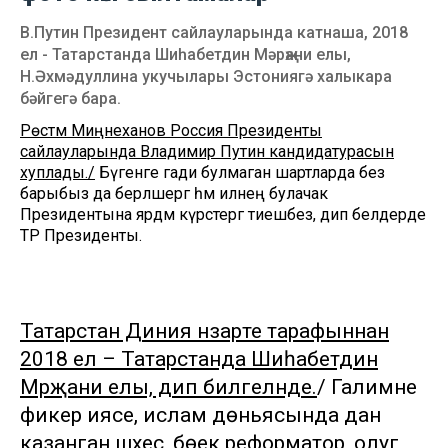
В.Путин Президент сайлауларында катнаша, 2018
ел - Татарстанда Шиһабетдин Мәрҗани елы,
Н.Әхмәдуллина укучылары Эстониягә халыкара
бәйгегә бара.
Рөстәм Миңнеханов Россия Президенты
сайлауларында Владимир Путин кандидатурасын
хуплады./
Бүгенге гади булмаган шартларда без
барыбыз да берләшергә һәм илнең булачак
Президентына ярдәм күрсәтергә тиешбез, дип белдерде
ТР Президенты.
Татарстан Диния нәзарәте тарафыннан
2018 ел – Татарстанда Шиһабетдин
Мәрҗани елы, дип билгеләнде.
/ Галимне
фикер иясе, ислам дөньясында дан
казанган шәхес, бөек реформатор, олуг