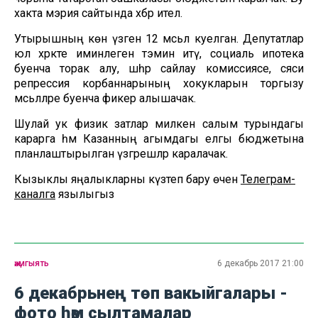
хакта мэрия сайтында хәбәр ителә.
Утырышның көн үзәгенә 12 мәсьәлә куелган. Депутатлар
юл хәрәкәте иминлеген тәэмин итү, социаль ипотека
буенча торак алу, шәһәр сайлау комиссиясе, сәяси
репрессия корбаннарының хокукларын торгызу
мәсьәләләре буенча фикер алышачак.
Шулай ук физик затлар милкенә салым турындагы
карарга һәм Казанның агымдагы елгы бюджетына
планлаштырылган үзгәрешләр каралачак.
Кызыклы яңалыкларны күзәтеп бару өчен
Телеграм-
каналга
язылыгыз
җәмгыять
6 декабрь 2017 21:00
6 декабрьнең төп вакыйгалары -
фото һәм сылтамалар