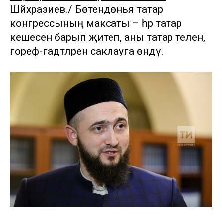
Шәйхразиев./ Бөтендөнья татар
конгрессының максаты – һәр татар
кешесенә барып җитеп, аны татар телен,
гореф-гадәтләрен саклауга өндәү.