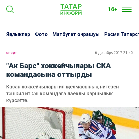
16+
Яңалыклар
Фото
Матбугат очрашуы
Рәсми Татарс
спорт
6 декабрь 2017 21:40
"Ак Барс" хоккейчылары СКА
командасына оттырды
Казан хоккейчылары ил җыелмасының нигезен
тәшкил иткән командага лаеклы каршылык
күрсәтте.