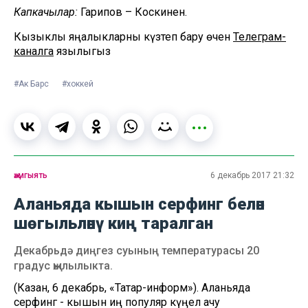
Капкачылар:
Гарипов – Коскинен.
Кызыклы яңалыкларны күзәтеп бару өчен
Телеграм-
каналга
язылыгыз
#Ак Барс
#хоккей
җәмгыять
6 декабрь 2017 21:32
Аланьяда кышын серфинг белән
шөгыльләнү киң таралган
Декабрьдә диңгез суының температурасы 20
градус җылылыкта.
(Казан, 6 декабрь, «Татар-информ»). Аланьяда
серфинг - кышын иң популяр күңел ачу