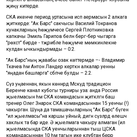
җиңү китерде.
СКА икенче период уртасына исәп аермасын 2 алкага
җиткерде: "Ак Барс" сакчысы Василий Токранов
кунакларның һөҗүмчесе Сергей Плотниковка
капкачы Эмиль Гарипов белән бергә-бер чыгарга
"рөхсәт" бирде - тәҗрибәле һөҗүмче мөмкинлекне
кулдан ычкындырмады – 0:2.
"Ак Барс"ның җавабы озак көттермәде –- Владимир
Ткачев һәм Антон Ландер керткән алкалар уенны
"яңадан башларга" сәбәпче булды – 2:2.
Сүз уңаеннан, якын көннәрдә Мәскәүдә традицион
Беренче канал кубогы турниры уза: анда Россия
җыелмасын һәм СКА командасын җитәкләгән баш
тренер Олег Знарок СКА командасыннан 15 уенчы (!)
чакырган. Шуңа да тамашачыларның "Ак Барс" бүген
"ил җыелмасы"на каршы уйный, дигән сүзләрдә өлешчә
хаклык та бар иде. Ə җыелмага чакыру алмаган (ил
җыелмасында СКА уенчыларыннан тыш ЦСКА
командасыннан 10 һәм тагын ике клубтан берәр