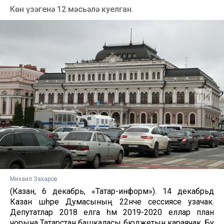
Көн үзәгенә 12 мәсьәлә куелган.
Михаил Захаров
(Казан, 6 декабрь, «Татар-информ»). 14 декабрьдә
Казан шәһәре Думасының 22нче сессиясе узачак.
Депутатлар 2018 елга һәм 2019-2020 еллар план
чорына Татарстан башкаласы бюджетын караячак. Бу