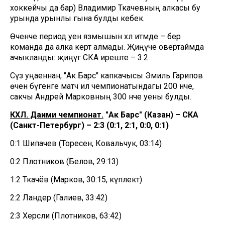
хоккейчы да бар) Владимир Ткачевның алкасы бу
урында урынлы гына булды кебек.
Өченче период уен язмышын хәл итмәде – бер
команда да алка кертә алмады. Җиңүче овертаймда
ачыкланды: җиңүгә СКА иреште – 3:2.
Сүз уңаеннан, "Ак Барс" капкачысы Эмиль Гарипов
өчен бүгенге матч ил чемпионатындагы 200 нче, ә
сакчы Андрей Марковның 300 нче уены булды.
КХЛ. Даими чемпионат.
"Ак Барс" (Казан) – СКА
(Санкт-Петербург) – 2:3 (0:1, 2:1, 0:0, 0:1)
0:1 Шипачев (Торесен, Ковальчук, 03:14)
0:2 Плотников (Белов, 29:13)
1:2 Ткачёв (Марков, 30:15, күплектә)
2:2 Ландер (Галиев, 33:42)
2:3 Херсли (Плотников, 63:42)