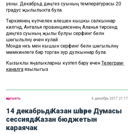
уены. Декабрьдә диңгез суының температурасы 20
градус җылылыкта була.
Төркиянең күпчелек өлешенә кышкы салкыннар
килгәндә, Анталья провинциясенең Аланья тирәсендә
диңгез суының җылы булуы серфинг белән
шөгыльләнү өчен кулай.
Монда нәкъ менә кышын серфинг белән шөгыльләнү
мөмкинлеге бирә торган зур дулкыннар була.
Кызыклы яңалыкларны күзәтеп бару өчен
Телеграм-
каналга
язылыгыз
җәмгыять
6 декабрь 2017 21:17
14 декабрьдә Казан шәһәре Думасы
сессиядә Казан бюджетын
караячак