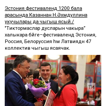
Эстония фестивалендә 1200 бала
арасында Казаннан Н.Әхмәдуллина
укучылары да чыгыш ясый./
"Тиктормаслар дусларын чакыра”
халыкара бәйге–фестивалендә Эстония,
Россия, Белорусcия һәм Латвиядән 47
коллектив чыгыш ясаячак.