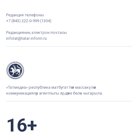
Редакция телефоны
+7 (843) 222-0-999 (1304)
Редакциянең электрон почтасы
infotat@tatar-inform.ru
«Татмедиа» республика матбугат һәм массакүләм
коммуникацияләр агентлыгы ярдәме белән чыгарыла.
16+