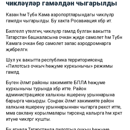
чикләүләр гамәлдән чыгарылды
Казан һәм Түбән Кама аэропортларындагы чикләүләр
гамәлдән чыгарылды. Бу хакта Росавиация хәбәр итә.
Билгеләп үтелгәнчә, чикләүләр гамәлдә булган вакытта
Татарстан башкаласына очкан җиде самолет һәм Түбән
Камага очкан бер самолет запас аэродромнарга
җибәрелгән.
Шул ук вакытта республика территориясендә
«Пилотсыз очкыч һөҗүме куркынычы» режимы
гамәлдә.
Бүген Әлмәт районы хакимияте БПЛА һөҗүме
куркынычы турында хәбәр итте. Район
администрациясе халыкны яшеренү урыннарына
барырга чакырды. Соңрак Әлмәт хакимияте район
халкына яшеренү урыннарыннан чыгарга рөхсәт итте,
әмма саклану корылмалары тирәсендә калырга һәм хәрәкәт
итүне чикләргә кушты.
Бу атнада Татарстанда пилотсыз очкыч һөҗүме