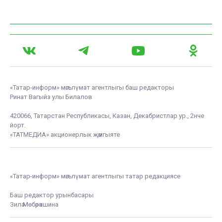
«Татар-информ» мәгълүмат агентлыгы баш редакторы
Ринат Вагыйз улы Билалов
420066, Татарстан Республикасы, Казан, Декабристлар ур., 2нче
йорт.
«ТАТМЕДИА» акционерлык җәмгыяте
«Татар-информ» мәгълүмат агентлыгы татар редакциясе
Баш редактор урынбасары
Зилә Мөбәрәкшина