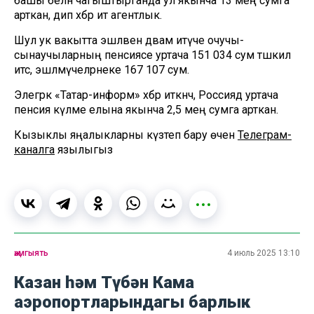
башы белән чагыштырганда ул якынча 13 мең сумга
арткан, дип хәбәр итә агентлык.
Шул ук вакытта эшләвен дәвам итүче очучы-
сынаучыларның пенсиясе уртача 151 034 сум тәшкил
итсә, эшләмәүчеләрнеке 167 107 сум.
Элегрәк «Татар-информ» хәбәр иткәнчә, Россиядә уртача
пенсия күләме елына якынча 2,5 мең сумга арткан.
Кызыклы яңалыкларны күзәтеп бару өчен
Телеграм-
каналга
язылыгыз
җәмгыять
4 июль 2025 13:10
Казан һәм Түбән Кама
аэропортларындагы барлык