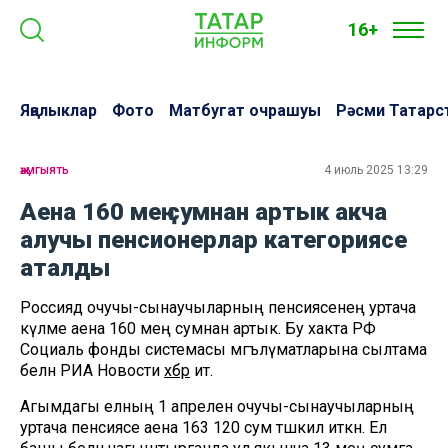
16+
Яңалыклар
Фото
Матбугат очрашуы
Рәсми Татарс
җәмгыять
4 июль 2025 13:29
Аена 160 мең сумнан артык акча
алучы пенсионерлар категориясе
аталды
Россиядә очучы-сынаучыларның пенсиясенең уртача
күләме аена 160 мең сумнан артык. Бу хакта РФ
Социаль фонды системасы мәгълүматларына сылтама
белән РИА Новости
хәбәр
итә.
Агымдагы елның 1 апреленә очучы-сынаучыларның
уртача пенсиясе аена 163 120 сум тәшкил иткән. Ел