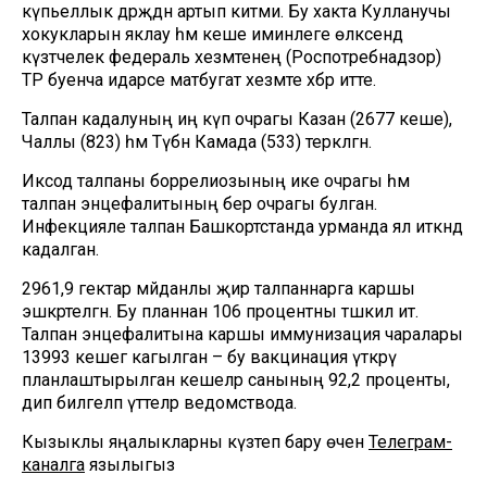
күпьеллык дәрәҗәдән артып китми. Бу хакта Кулланучы
хокукларын яклау һәм кеше иминлеге өлкәсендә
күзәтчелек федераль хезмәтенең (Роспотребнадзор)
ТР буенча идарәсе матбугат хезмәте хәбәр итте.
Талпан кадалуның иң күп очрагы Казан (2677 кеше),
Чаллы (823) һәм Түбән Камада (533) теркәлгән.
Иксод талпаны боррелиозының ике очрагы һәм
талпан энцефалитының бер очрагы булган.
Инфекцияле талпан Башкортстанда урманда ял иткәндә
кадалган.
2961,9 гектар мәйданлы җир талпаннарга каршы
эшкәртелгән. Бу планнан 106 процентны тәшкил итә.
Талпан энцефалитына каршы иммунизация чаралары
13993 кешегә кагылган – бу вакцинация үткәрү
планлаштырылган кешеләр санының 92,2 проценты,
дип билгеләп үттеләр ведомствода.
Кызыклы яңалыкларны күзәтеп бару өчен
Телеграм-
каналга
язылыгыз