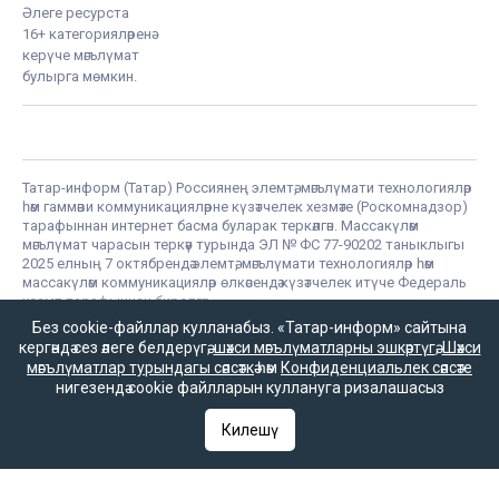
Әлеге ресурста
16+ категорияләренә
керүче мәгълүмат
булырга мөмкин.
Татар-информ (Татар) Россиянең элемтә, мәгълүмати технологияләр
һәм гаммәви коммуникацияләрне күзәтчелек хезмәте (Роскомнадзор)
тарафыннан интернет басма буларак теркәлгән. Массакүләм
мәгълүмат чарасын теркәү турында ЭЛ № ФС 77-90202 таныклыгы
2025 елның 7 октябрендә элемтә, мәгълүмати технологияләр һәм
массакүләм коммуникацияләр өлкәсендә күзәтчелек итүче Федераль
хезмәт тарафыннан бирелгән.
«Татар-информ» Россиянең элемтә, мәгълүмати технологияләр һәм
Без cookie-файллар кулланабыз. «Татар-информ» сайтына
гаммәви коммуникацияләрне күзәтчелек хезмәте (Роскомнадзор)
кергәндә сез әлеге белдерүгә,
шәхси мәгълүматларны эшкәртүгә
,
Шәхси
тарафыннан мәгълүмат агентлыгы буларак 15.09.2016 елда
мәгълүматлар турындагы сәясәткә
һәм
Конфиденциальлек сәясәте
теркәлгән. Гамәлдәге таныклык номеры – № ФС 77 – 67031. РФ
нигезендә cookie файлларын куллануга ризалашасыз
«Матбугат турында» законының 23 маддәсе буенча, «Татар-
информ» мәгълүмат агентлыгы язмаларын һәм материалларын
Килешү
башка массакүләм мәгълүмат чарасы таратканда аңа
гиперсылтама кую мәҗбүри.