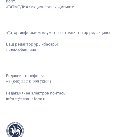
йорт.
«ТАТМЕДИА» акционерлык җәмгыяте
«Татар-информ» мәгълүмат агентлыгы татар редакциясе
Баш редактор урынбасары
Зилә Мөбәрәкшина
Редакция телефоны
+7 (843) 222-0-999 (1304)
Редакциянең электрон почтасы
infotat@tatar-inform.ru