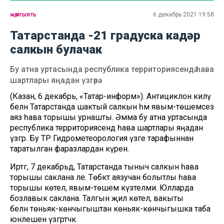
җәмгыять
6 декабрь 2021 19:58
Татарстанда -21 градуска кадәр
салкын булачак
Бу атна уртасында республика территориясендә һава
шартлары яңадан үзгәрә.
(Казан, 6 декабрь, «Татар-информ»). Антициклон килү
белән Татарстанда шактый салкын һәм явым-төшемсез
аяз һава торышы урнашты. Әмма бу атна уртасында
республика территориясендә һава шартлары яңадан
үзгәрә. Бу ТР Гидрометеорология үзәге тарафыннан
таратылган фаразлардан күренә.
Иртәгә, 7 декабрьдә, Татарстанда тыныч салкын һава
торышы саклана әле. Төбәктә аязучан болытлы һава
торышы көтелә, явым-төшем күзәтелми. Юлларда
бозлавык саклана. Талгын җил көтелә, вакыты
белән төньяк-көнчыгыштан көньяк-көнчыгышка таба
юнәлешен үзгәртәчәк.