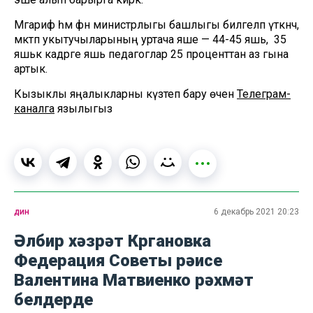
Мәгариф һәм фән министрлыгы башлыгы билгеләп үткәнчә,
мәктәп укытучыларының уртача яше — 44-45 яшь, ә 35
яшькә кадәрге яшь педагоглар 25 проценттан аз гына
артык.
Кызыклы яңалыкларны күзәтеп бару өчен
Телеграм-
каналга
язылыгыз
дин
6 декабрь 2021 20:23
Әлбир хәзрәт Кргановка
Федерация Советы рәисе
Валентина Матвиенко рәхмәт
белдерде