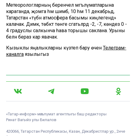
Метеорологларның беренчел мәгълүматларына
караганда, җомга һәм шимбә, 10 һәм 11 декабрьдә,
Татарстан «түбән атмосфера басымы киңлегендә»
калачак. Димәк, төбәктә төнге сәгатьләрдә -2, -7, көндез 0 -
4 градуслы салкынча һава торышы саклана. Урыны
белән бераз кар явачак.
Кызыклы яңалыкларны күзәтеп бару өчен
Телеграм-
каналга
язылыгыз
«Татар-информ» мәгълүмат агентлыгы баш редакторы
Ринат Вагыйз улы Билалов
420066, Татарстан Республикасы, Казан, Декабристлар ур., 2нче