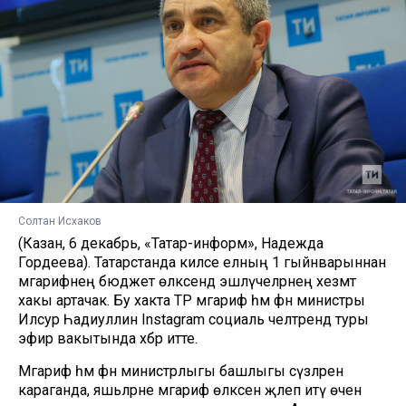
Солтан Исхаков
(Казан, 6 декабрь, «Татар-информ», Надежда
Гордеева). Татарстанда киләсе елның 1 гыйнварыннан
мәгарифнең бюджет өлкәсендә эшләүчеләрнең хезмәт
хакы артачак. Бу хакта ТР мәгариф һәм фән министры
Илсур Һадиуллин Instagram социаль челтәрендә туры
эфир вакытында хәбәр итте.
Мәгариф һәм фән министрлыгы башлыгы сүзләренә
караганда, яшьләрне мәгариф өлкәсенә җәлеп итү өчен