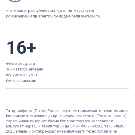
«Татмедиа» республика матбугат һәм массакүләм
коммуникацияләр агентлыгы ярдәме белән чыгарыла.
16+
Әлеге ресурста
16+ категорияләренә
керүче мәгълүмат
булырга мөмкин.
Татар-информ (Татар) Россиянең элемтә, мәгълүмати технологияләр
һәм гаммәви коммуникацияләрне күзәтчелек хезмәте (Роскомнадзор)
тарафыннан интернет басма буларак теркәлгән. Массакүләм
мәгълүмат чарасын теркәү турында ЭЛ № ФС 77-90202 таныклыгы
2025 елның 7 октябрендә элемтә, мәгълүмати технологияләр һәм