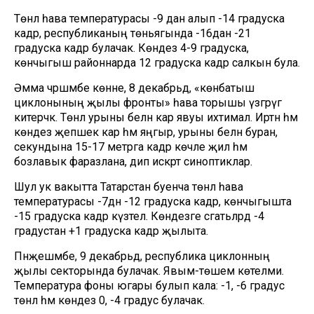
Төнлә һава температурасы -9 дан алып -14 градуска
кадәр, республиканың төньягында -16дан -21
градуска кадәр булачак. Көндез 4-9 градуска, ә
көнчыгыш районнарда 12 градуска кадәр салкын була.
Әмма чәршәмбе көнне, 8 декабрьдә, «көнбатыш
циклонының җылы фронты» һава торышы үзгәрүгә
китерәчәк. Төнлә урыны белән кар явуы ихтимал. Иртән һәм
көндез җепшек кар һәм яңгыр, урыны белән буран,
секундына 15-17 метрга кадәр көчле җил һәм
бозлавык фаразлана, дип искәртә синоптиклар.
Шул ук вакытта Татарстан буенча төнлә һава
температурасы -7дән -12 градуска кадәр, көнчыгышта
-15 градуска кадәр күзәтелә. Көндезге сәгатьләрдә -4
градустан +1 градуска кадәр җылыта.
Пәнҗешәмбе, 9 декабрьдә, республика циклонның
җылы секторында булачак. Явым-төшем көтелми.
Температура фоны югары булып кала: -1, -6 градус
төнлә һәм көндез 0, -4 градус булачак.