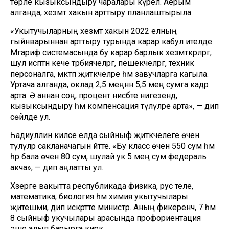
төрле кызыксындыру чаралары күрелә. Аерым
алганда, хезмәт хакын арттыру планлаштырыла.
«Укытучыларның хезмәт хакын 2022 елның
гыйнварыннан арттыру турында карар кабул ителде.
Мәгариф системасында бу карар барлык хезмәткәрләргә,
шул исәптән кече тәрбиячеләргә, пешекчеләргә, техник
персоналга, мәктәп җитәкчеләре һәм завучларга кагыла.
Уртача алганда, оклад 2,5 меңнән 5,5 мең сумга кадәр
арта. Ә аннан соң, процент нисбәте нигезендә,
кызыксындыру һәм компенсация түләүләре арта», — дип
сөйләде ул.
Һадиуллин киләсе елда сыйныф җитәкчелеге өчен
түләүләр сакланачагын әйтте. «Бу класс өчен 550 сум һәм
һәр бала өчен 80 сум, шулай ук 5 мең сум федераль
акча», — дип аңлатты ул.
Хәзерге вакытта республикада физика, рус теле,
математика, биология һәм химия укытучылары
җитешми, дип искәртте министр. Аның фикеренчә, 7 һәм
8 сыйныф укучылары арасында профориентация
эше алып барырга кирәк.