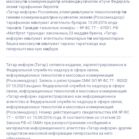
массакүләм коммуникацияләр өлкәсендә күзәтчелек итүче Федераль
хезмәт тарафыннан бирелгән.
«Татар-информ» Россиянең элемтә, мәгълүмати технологияләр һәм
гаммәви коммуникацияләрне күзәтчелек хезмәте (Роскомнадзор)
тарафыннан мәгълүмат агентлыгы буларак 15.09.2016 елда
теркәлгән. Гамәлдәге таныклык номеры – № ФС 77 – 67031. РФ
«Матбугат турында» законының 23 маддәсе буенча, «Татар-
информ» мәгълүмат агентлыгы язмаларын һәм материалларын
башка массакүләм мәгълүмат чарасы таратканда аңа
гиперсылтама кую мәҗбүри.
Татар-информ (Татар) сетевое издание, зарегистрированное в
Федеральной службе по надзору в сфере связи,
информационных технологий и массовых коммуникаций
(Роскомнадзор). Запись о регистрации СМИ ЭЛ № ФС 77 - 90202
07.10.2025 выдано Федеральной службой по надзору в сфере
связи, информационных технологий и массовых коммуникаций.
«Татар-информ» зарегистрировано как информационное
агентство в Федеральной службе по надзору в сфере связи,
информационных технологий и массовых коммуникаций
(Роскомнадзор). Номер действующего свидетельства ИА № ФС
77 – 67031 от 15.09.2016 года. В соответствии со статьей 23
Закона РФ «О СМИ» при распространении сообщений и
материалов информационного агентства «Татар-информ» другим
средством массовой информации гиперссылка на него
обязательна.