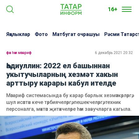
16+
Яңалыклар
Фото
Матбугат очрашуы
Рәсми Татарс
фән һәм мәгариф
6 декабрь 2021 20:32
Һадиуллин: 2022 ел башыннан
укытучыларның хезмәт хакын
арттыру карары кабул ителде
Мәгариф системасында бу карар барлык хезмәткәрләргә,
шул исәптән кече тәрбиячеләргә, пешекчеләргә, техник
персоналга, мәктәп җитәкчеләре һәм завучларга кагыла.