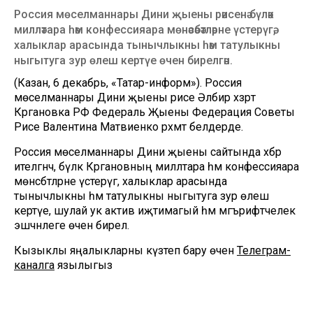
Россия мөселманнары Дини җыены рәисенә бүләк
милләтара һәм конфессияара мөнәсәбәтләрне үстерүгә,
халыклар арасында тынычлыкны һәм татулыкны
ныгытуга зур өлеш кертүе өчен бирелгән.
(Казан, 6 декабрь, «Татар-информ»). Россия
мөселманнары Дини җыены рәисе Әлбир хәзрәт
Кргановка РФ Федераль Җыены Федерация Советы
Рәисе Валентина Матвиенко рәхмәт белдерде.
Россия мөселманнары Дини җыены сайтында хәбәр
ителгәнчә, бүләк Кргановның милләтара һәм конфессияара
мөнәсәбәтләрне үстерүгә, халыклар арасында
тынычлыкны һәм татулыкны ныгытуга зур өлеш
кертүе, шулай ук актив иҗтимагый һәм мәгърифәтчелек
эшчәнлеге өчен бирелә.
Кызыклы яңалыкларны күзәтеп бару өчен
Телеграм-
каналга
язылыгыз