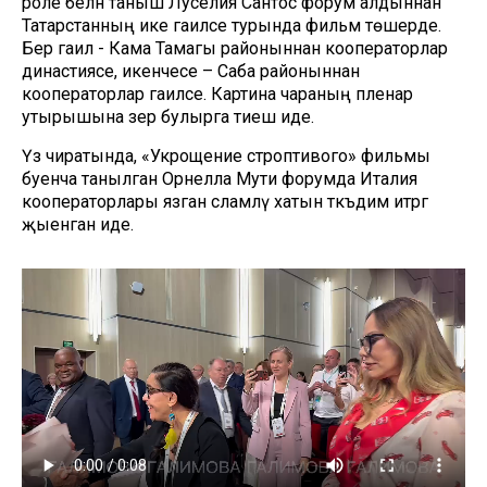
роле белән таныш Луселия Сантос форум алдыннан
Татарстанның ике гаиләсе турында фильм төшерде.
Бер гаилә - Кама Тамагы районыннан кооператорлар
династиясе, икенчесе – Саба районыннан
кооператорлар гаиләсе. Картина чараның пленар
утырышына әзер булырга тиеш иде.
Үз чиратында, «Укрощение строптивого» фильмы
буенча танылган Орнелла Мути форумда Италия
кооператорлары язган сәламләү хатын тәкъдим итәргә
җыенган иде.