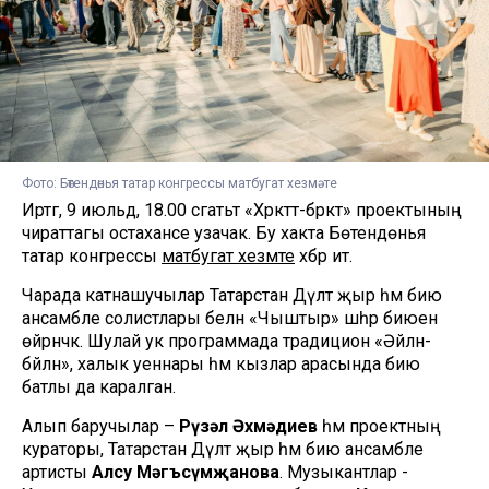
Фото: Бөтендөнья татар конгрессы матбугат хезмәте
Иртәгә, 9 июльдә, 18.00 сәгатьтә «Хәрәкәттә-бәрәкәт» проектының
чираттагы остаханәсе узачак. Бу хакта Бөтендөнья
татар конгрессы
матбугат хезмәте
хәбәр итә.
Чарада катнашучылар Татарстан Дәүләт җыр һәм бию
ансамбле солистлары белән «Чыштыр» шәһәр биюен
өйрәнәчәк. Шулай ук программада традицион «Әйлән-
бәйлән», халык уеннары һәм кызлар арасында бию
батлы да каралган.
Алып баручылар –
Рүзәл Әхмәдиев
һәм проектның
кураторы, Татарстан Дәүләт җыр һәм бию ансамбле
артисты
Алсу Мәгъсүмҗанова
. Музыкантлар -