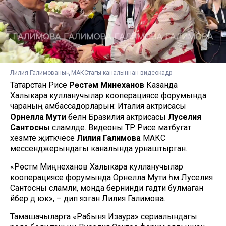
Лилия Галимованың МАКСтагы каналыннан видеокадр
Татарстан Рәисе
Рөстәм Миңнеханов
Казанда
Халыкара кулланучылар кооперациясе форумында
чараның амбассадорларын: Италия актрисасы
Орнелла Мути
белән Бразилия актрисасы
Луселия
Сантосны
сәламләде. Видеоны ТР Рәисе матбугат
хезмәте җитәкчесе
Лилия Галимова
МАКС
мессенджерындагы каналында урнаштырган.
«Рөстәм Миңнеханов Халыкара кулланучылар
кооперациясе форумында Орнелла Мути һәм Луселия
Сантосны сәламли, монда бернинди гадәти булмаган
әйбер дә юк», – дип язган Лилия Галимова.
Тамашачыларга «Рабыня Изаура» сериалындагы