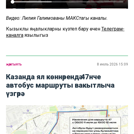
Видео: Лилия Галимованың МАКСтагы каналы.
Кызыклы яңалыкларны күзәтеп бару өчен
Телеграм-
каналга
язылыгыз
җәмгыять
8 июль 2026 15:09
Казанда ял көннәрендә 47нче
автобус маршруты вакытлыча
үзгәрә