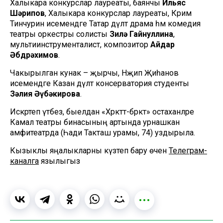
Халыкара конкурслар лауреаты, баянчы
Ильяс
Шәрипов
, Халыкара конкурслар лауреаты, Кәрим
Тинчурин исемендәге Татар дәүләт драма һәм комедия
театры оркестры солисты
Зилә Гайнуллина
,
мультиинструменталист, композитор
Айдар
Әбдрәхимов
.
Чакырылган кунак – җырчы, Нәҗип Җиһанов
исемендәге Казан дәүләт консерватория студенты
Зәлия Әүбәкирова
.
Искәртеп үтәбез, быелдан «Хәрәкәттә-бәрәкәт» остаханәләре
Камал театры бинасының артында урнашкан
амфитеатрда (Һади Такташ урамы, 74) уздырыла.
Кызыклы яңалыкларны күзәтеп бару өчен
Телеграм-
каналга
язылыгыз