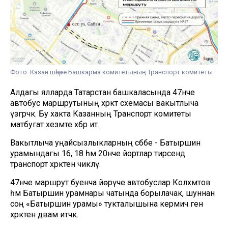
Фото: Казан шәһәре Башкарма комитетының Транспорт комитеты
Алдагы ялларда Татарстан башкаласында 47нче
автобус маршрутының хәрәкәт схемасы вакытлыча
үзгәрәчәк. Бу хакта Казанның Транспорт комитеты
матбугат хезмәте хәбәр итә.
Вакытлыча уңайсызлыкларның сәбәбе - Батыршин
урамындагы 16, 18 һәм 20нче йортлар тирәсендә
транспорт хәрәкәтен чикләү.
47нче маршрут буенча йөрүче автобуслар Коләхмәтов
һәм Батыршин урамнары чатында борылачак, шуннан
соң «Батыршин урамы» тукталышына кермичә генә
хәрәкәтен дәвам итәчәк.