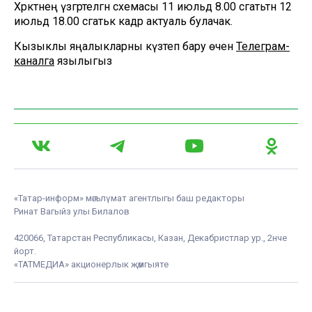
Хәрәкәтнең үзгәртелгән схемасы 11 июльдә 8.00 сәгатьтән 12
июльдә 18.00 сәгатькә кадәр актуаль булачак.
Кызыклы яңалыкларны күзәтеп бару өчен
Телеграм-
каналга
язылыгыз
«Татар-информ» мәгълүмат агентлыгы баш редакторы
Ринат Вагыйз улы Билалов
420066, Татарстан Республикасы, Казан, Декабристлар ур., 2нче
йорт.
«ТАТМЕДИА» акционерлык җәмгыяте