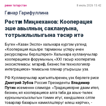
рәсми татарстан
8 июль 2026 15:42
Гөлнар Гарифуллина
Рөстәм Миңнеханов: Кооперация
эше авылның саклануына,
тотрыклылыгына тәэсир итә
Бүген «Казан Экспо» халыкара күргәзмә үзәгендә
«Кооперация яшьләре: тармакны үстерү өчен
ресурсларны берләштереп» Халыкара кулланучылар
кооперациясе форумының «XXI гасыр кооператив
экосистемасы: мәгариф, бизнес һәм технологияләр
интеграциясе» темасына пленар утырышы уза.
РФ Кулланучылар җәмгыятьләренең үзәк берлеге рәисе
Дмитрий Зубов
Россия Президенты
Владимир
Путин
исеменнән сәламләде. «Традицияләрне дәвам итеп,
безнең ил кооперациясе алга таба да азык-төлек
куркынычсызлыгын тәэмин итүгә, көндәшлеккә сәләтле
товарлар базарын камилләштерүгә өлеш кертәчәк», -