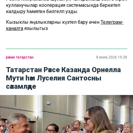
кулланучылар кооперация системасында беркетеп
калдыру әһәмиятен билгеләп узды.
Кызыклы яңалыкларны күзәтеп бару өчен
Телеграм-
каналга
язылыгыз
рәсми татарстан
8 июль 2026 15:28
Татарстан Рәисе Казанда Орнелла
Мути һәм Луселия Сантосны
сәламләде