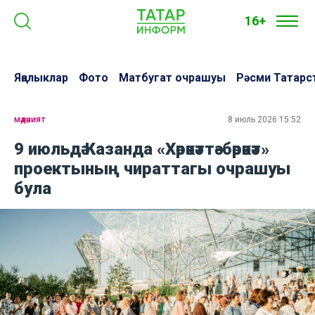
16+
Яңалыклар
Фото
Матбугат очрашуы
Рәсми Татарс
мәдәният
8 июль 2026 15:52
9 июльдә Казанда «Хәрәкәттә-бәрәкәт»
проектының чираттагы очрашуы
була