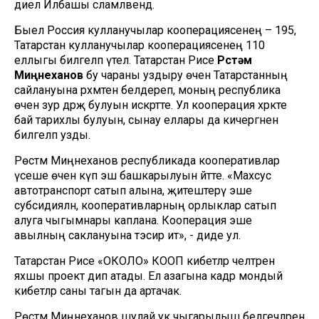
диелә Илбашы сәламләвендә.
Быел Россия кулланучылар кооперациясенең – 195,
Татарстан кулланучылар кооперациясенең 110
еллыгы билгеләп үтелә. Татарстан Рәисе
Рөстәм
Миңнеханов
бу чараны уздыру өчен Татарстанның
сайлануына рәхмәтен белдереп, моның республика
өчен зур дәрәҗә булуын искәртте. Ул кооперация хәрәкәте
бай тарихлы булуын, сынау еллары да кичергәнен
билгеләп узды.
Рөстәм Миңнеханов республикада кооперативлар
үсеше өчен күп эш башкарылуын әйтте. «Махсус
автотранспорт сатып алына, җитештерү эше
субсидияләнә, кооперативларның орлыклар сатып
алуга чыгымнары каплана. Кооперация эше
авылның саклануына тәэсир итә», - диде ул.
Татарстан Рәисе «ОКОЛО» КООП кибетләр челтәрен
яхшы проект дип атады. Ел азагына кадәр мондый
кибетләр саны тагын да артачак.
Рөстәм Миңнеханов шулай ук чыгарылыш белгечләрен