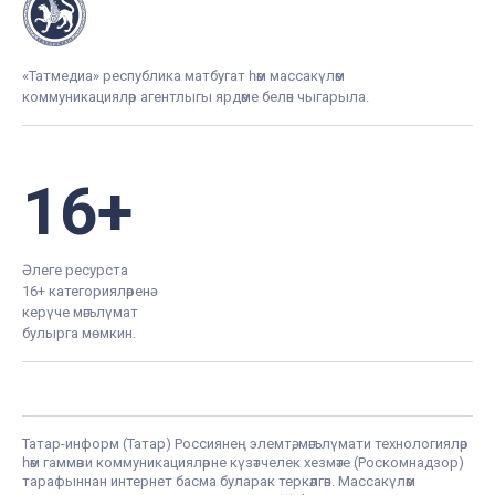
«Татмедиа» республика матбугат һәм массакүләм
коммуникацияләр агентлыгы ярдәме белән чыгарыла.
16+
Әлеге ресурста
16+ категорияләренә
керүче мәгълүмат
булырга мөмкин.
Татар-информ (Татар) Россиянең элемтә, мәгълүмати технологияләр
һәм гаммәви коммуникацияләрне күзәтчелек хезмәте (Роскомнадзор)
тарафыннан интернет басма буларак теркәлгән. Массакүләм