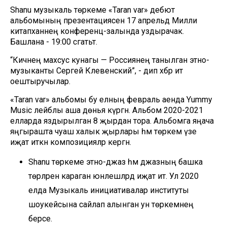
Shanu музыкаль төркеме «Taran var» дебют
альбомының презентациясен 17 апрельдә Милли
китапханәнең конференц-залында уздырачак.
Башлана - 19:00 сәгатьтә.
“Кичәнең махсус кунагы — Россиянең танылган этно-
музыканты Сергей Клевенский”, - дип хәбәр итә
оештыручылар.
«Taran var» альбомы бу елның февраль аенда Yummy
Music лейблы аша дөнья күргән. Альбом 2020-2021
елларда яздырылган 8 җырдан тора. Альбомга яңача
яңгырашта чуаш халык җырлары һәм төркем үзе
иҗат иткән композицияләр кергән.
Shanu төркеме этно-джаз һәм джазның башка
төрләренә караган юнәлешләрдә иҗат итә. Ул 2020
елда Музыкаль инициативалар институты
шоукейсына сайлап алынган ун төркемнең
берсе.