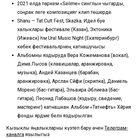
2021 елда төркем «Selime» синглын чыгарды,
соңрак әлеге композициягә клип төшерде.
Shanu — Tat Cult Fest, Skazka, Идел буе
халыклары фестивале (Казан), Эктоника
(Ижевск) һәм Ural Music Night (Екатеринбург)
кебек фестивальләрнең катнашучысы.
Альбомны яздыруда Вера Кожеманова (вокал),
Дима Лысов (клавишалар, аранжировка,
музыка), Андей Казанцев (барабан,
аранжировка), Арслан Сәйфи (скрипка), Даниель
Морено (бас-гитара), Эльвира Әблиева (бас-
гитара), Леонид Лабашов (яздыру, сведение,
мастеринг) катнашкан. Альбом «Татнефть» Хәйрия
фонды ярдәме белән яздырылган.
Кызыклы яңалыкларны күзәтеп бару өчен
Телеграм-
каналга
язылыгыз