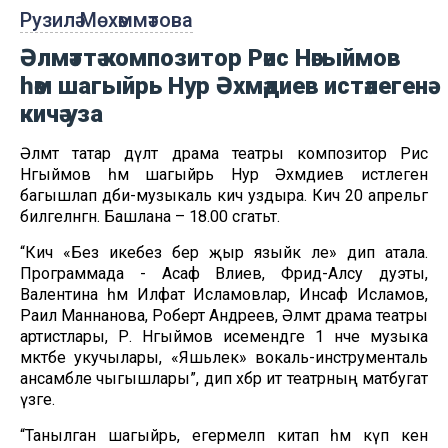
Рузилә Мөхәммәтова
Әлмәттә композитор Рәис Нәгыймов
һәм шагыйрь Нур Әхмәдиев истәлегенә
кичә уза
Әлмәт татар дәүләт драма театры композитор Рәис
Нәгыймов һәм шагыйрь Нур Әхмәдиев истәлегенә
багышлап әдәби-музыкаль кичә уздыра. Кичә 20 апрельгә
билгеләнгән. Башлана – 18.00 сәгатьтә.
“Кичә «Без икебез бер җыр языйк әле» дип атала.
Программада - Асаф Вәлиев, Фәридә-Алсу дуэты,
Валентина һәм Илфат Исламовлар, Инсаф Исламов,
Раилә Маннанова, Роберт Андреев, Әлмәт драма театры
артистлары, Р. Нәгыймов исемендәге 1 нче музыка
мәктәбе укучылары, «Яшьлек» вокаль-инструменталь
ансамбле чыгышлары”, дип хәбәр итә театрның матбугат
үзәге.
“Танылган шагыйрь, егермеләп китап һәм күп кенә