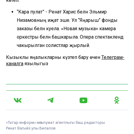
көтелә.
“Кара пулат” - Ренат Харис белән Эльмир
Низамовның иҗат эше. Ул “Яңарыш” фонды
заказы белән куела. «Новая музыка» камера
оркестры белән башкарыла. Опера спектаклендә
чакырылган солистлар җырлый.
Кызыклы яңалыкларны күзәтеп бару өчен
Телеграм-
каналга
язылыгыз
«Татар-информ» мәгълүмат агентлыгы баш редакторы
Ринат Вагыйз улы Билалов