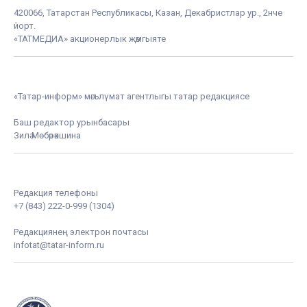
420066, Татарстан Республикасы, Казан, Декабристлар ур., 2нче
йорт.
«ТАТМЕДИА» акционерлык җәмгыяте
«Татар-информ» мәгълүмат агентлыгы татар редакциясе
Баш редактор урынбасары
Зилә Мөбәрәкшина
Редакция телефоны
+7 (843) 222-0-999 (1304)
Редакциянең электрон почтасы
infotat@tatar-inform.ru