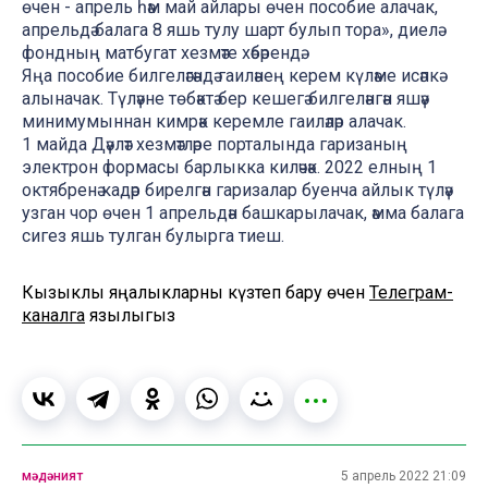
өчен - апрель һәм май айлары өчен пособие алачак,
апрельдә балага 8 яшь тулу шарт булып тора», диелә
фондның матбугат хезмәте хәбәрендә.
Яңа пособие билгеләгәндә гаиләнең керем күләме исәпкә
алыначак. Түләүне төбәктә бер кешегә билгеләнгән яшәү
минимумыннан кимрәк керемле гаиләләр алачак.
1 майда Дәүләт хезмәтләре порталында гаризаның
электрон формасы барлыкка киләчәк. 2022 елның 1
октябренә кадәр бирелгән гаризалар буенча айлык түләү
узган чор өчен 1 апрельдән башкарылачак, әмма балага
сигез яшь тулган булырга тиеш.
Кызыклы яңалыкларны күзәтеп бару өчен
Телеграм-
каналга
язылыгыз
мәдәният
5 апрель 2022 21:09