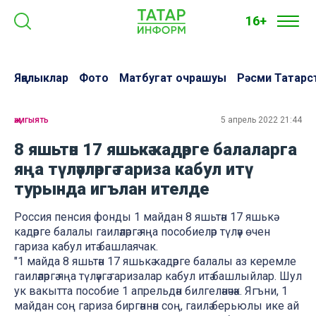
16+
Яңалыклар
Фото
Матбугат очрашуы
Рәсми Татарс
җәмгыять
5 апрель 2022 21:44
8 яшьтән 17 яшькә кадәрге балаларга
яңа түләүләргә гариза кабул итү
турында игълан ителде
Россия пенсия фонды 1 майдан 8 яшьтән 17 яшькә
кадәрге балалы гаиләләргә яңа пособиеләр түләү өчен
гариза кабул итә башлаячак.
"1 майда 8 яшьтән 17 яшькә кадәрге балалы аз керемле
гаиләләргә яңа түләүгә гаризалар кабул итә башлыйлар. Шул
ук вакытта пособие 1 апрельдән билгеләнәчәк. Ягъни, 1
майдан соң гариза биргәннән соң, гаилә берьюлы ике ай