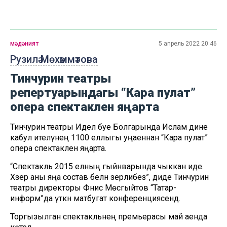
мәдәният
5 апрель 2022 20:46
Рузилә Мөхәммәтова
Тинчурин театры
репертуарындагы “Кара пулат”
опера спектаклен яңарта
Тинчурин театры Идел буе Болгарында Ислам дине
кабул ителүнең 1100 еллыгы уңаеннан “Кара пулат”
опера спектаклен яңарта.
“Спектакль 2015 елның гыйнварында чыккан иде.
Хәзер аны яңа состав белән әзерлибез”, диде Тинчурин
театры директоры Фәнис Мөсәгыйтов “Татар-
информ”да үткән матбугат конференциясендә.
Торгызылган спектакльнең премьерасы май аенда