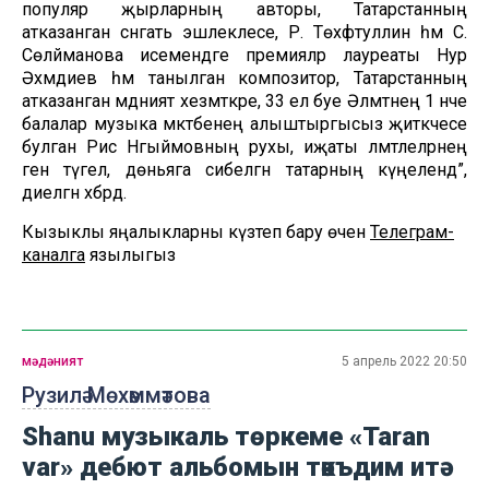
популяр җырларның авторы, Татарстанның
атказанган сәнгать эшлеклесе, Р. Төхфәтуллин һәм С.
Сөләйманова исемендәге премияләр лауреаты Нур
Әхмәдиев һәм танылган композитор, Татарстанның
атказанган мәдәният хезмәткәре, 33 ел буе Әлмәтнең 1 нче
балалар музыка мәктәбенең алыштыргысыз җитәкчесе
булган Рәис Нәгыймовның рухы, иҗаты әлмәтлеләрнең
генә түгел, дөньяга сибелгән татарның күңелендә”,
диелгән хәбәрдә.
Кызыклы яңалыкларны күзәтеп бару өчен
Телеграм-
каналга
язылыгыз
мәдәният
5 апрель 2022 20:50
Рузилә Мөхәммәтова
Shanu музыкаль төркеме «Taran
var» дебют альбомын тәкъдим итә