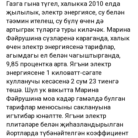
Газга гына түгел, халыкка 2010 елда
җылылык, электр энергиясе, су белән
тәэмин ителеш, су бүлү өчен дә
артыграк түләргә туры киләчәк. Марина
Фәйрушина сүзләренә караганда, халык
өчен электр энергиясенә тарифлар,
агымдагы ел белән чагыштырганда,
9,85 процентка арта. Ягъни электр
энергиясенең 1 киловатт-сәгате
кулланучы кесәсенә 2 сум 23 тиенгә
төшә. Шул ук вакытта Марина
Фәйрушина моңа кадәр гамәлдә булган
тарифлар менюсының саклануына
игътибар юнәлтте. Ягъни электр
плитәләре белән җиһазландырылган
йортларда түбәнәйтелгән коэффициент