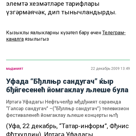
элемтә хезмәтләре тарифлары
үзгәрмәячәк, дип тынычландырды.
Кызыклы яңалыкларны күзәтеп бару өчен
Телеграм-
каналга
язылыгыз
мәдәният
22 декабрь 2009 13:49
Уфада “Бђллњр сандугач” ќыр
бђйгесенећ йомгаклау љлеше була
Иртәгә Уфадагы Нефтьчелђр мђдђният сараенда
“Гәлсәр сандугач” –(“Бђллњр сандугач”) телевизион
фестиваленећ йомгаклау љлеше концерты њтђ
(Уфа, 22 декабрь, “Татар-информ”, Фђнис
Фђтхуллин). Иртәгә Уфадагы