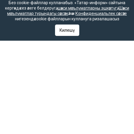
Без cookie-файллар кулланабыз. «Татар-информ» сайтына
кергәндә сез әлеге белдерүгә,
шәхси мәгълүматларны эшкәртүгә
,
Шәхси
мәгълүматлар турындагы сәясәткә
һәм
Конфиденциальлек сәясәте
16+
нигезендә cookie файлларын куллануга ризалашасыз
Килешү
Әлеге ресурста
16+ категорияләренә
керүче мәгълүмат
булырга мөмкин.
Татар-информ (Татар) Россиянең элемтә, мәгълүмати технологияләр
һәм гаммәви коммуникацияләрне күзәтчелек хезмәте (Роскомнадзор)
тарафыннан интернет басма буларак теркәлгән. Массакүләм
мәгълүмат чарасын теркәү турында ЭЛ № ФС 77-90202 таныклыгы
2025 елның 7 октябрендә элемтә, мәгълүмати технологияләр һәм
массакүләм коммуникацияләр өлкәсендә күзәтчелек итүче Федераль
хезмәт тарафыннан бирелгән.
«Татар-информ» Россиянең элемтә, мәгълүмати технологияләр һәм
гаммәви коммуникацияләрне күзәтчелек хезмәте (Роскомнадзор)
тарафыннан мәгълүмат агентлыгы буларак 15.09.2016 елда