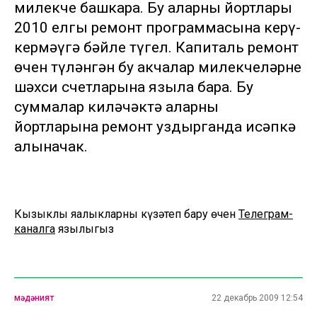
милекче башкара. Бу аларның йортлары
2010 елгы ремонт программасына керү-
кермәүгә бәйле түгел. Капиталь ремонт
өчен түләнгән бу акчалар милекчеләрнең
шәхси счетларына языла бара. Бу
суммалар киләчәктә аларның
йортларына ремонт уздырганда исәпкә
алыначак.
Кызыклы яңалыкларны күзәтеп бару өчен
Телеграм-
каналга
язылыгыз
мәдәният
22 декабрь 2009 12:54