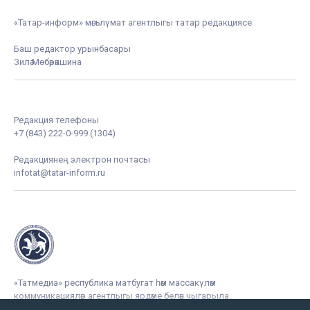
«Татар-информ» мәгълүмат агентлыгы татар редакциясе
Баш редактор урынбасары
Зилә Мөбәрәкшина
Редакция телефоны
+7 (843) 222-0-999 (1304)
Редакциянең электрон почтасы
infotat@tatar-inform.ru
«Татмедиа» республика матбугат һәм массакүләм
коммуникацияләр агентлыгы ярдәме белән чыгарыла.