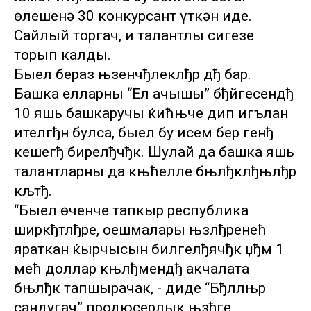
өлешенә 30 конкурсант үткән иде.
Сайлый торгач, иң талантлы сигезе
торып калды.
Быел бераз њзенчђлеклђр дђ бар.
Башка елларны “Ел ачышы” бђйгесендђ
10 яшь башкаручы ќићњче дип игълан
ителгђн булса, быел бу исем бер генђ
кешегђ бирелђчђк. Шулай да башка яшь
талантларны да књћелле бњлђклђњлђр
кљтђ.
“Быел өченче тапкыр республика
ширкђтлђре, оешмалары њзлђренећ
яраткан ќырчысын билгелђячђк џђм 1
мећ доллар књлђмендђ акчалата
бњлђк тапшырачак, - диде “Бђллњр
сандугач” продюсерлык њзђге