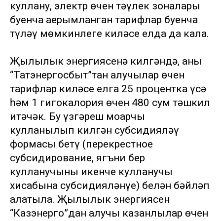
куллану, электр өчен тәүлек зоналары
буенча аерымланган тарифлар буенча
түләү мөмкинлеге киләсе елда да кала.
Җылылык энергиясенә килгәндә, аны
“Татэнергосбыт”тан алучылар өчен
тарифлар киләсе елга 25 процентка үсә
һәм 1 гигокалория өчен 480 сум тәшкил
итәчәк. Бу үзгәреш моңарчы
кулланылып килгән субсидияләү
формасы бетү (перекрестное
субсидирование, ягъни бер
кулланучының икенче кулланучы
хисабына субсидияләнүе) белән бәйләп
аңлатыла. Җылылык энергиясен
“Казэнерго”дан алучы казанлылар өчен