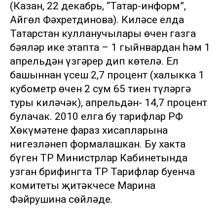
(Казан, 22 декабрь, “Татар-информ”,
Айгөл Фәхретдинова). Киләсе елда
Татарстан кулланучылары өчен газга
бәяләр ике этапта – 1 гыйнвардан һәм 1
апрельдән үзгәрер дип көтелә. Ел
башыннан үсеш 2,7 процент (халыкка 1
кубометр өчен 2 сум 65 тиен түләргә
туры киләчәк), апрельдән- 14,7 процент
булачак. 2010 елга бу тарифлар РФ
Хөкүмәтенең фараз хисапларына
нигезләнеп формалашкан. Бу хакта
бүген ТР Министрлар Кабинетында
узган брифингта ТР Тарифлар буенча
комитеты җитәкчесе Марина
Фәйрушина сөйләде.