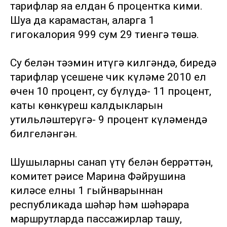
тарифлар яңа елдан 6 процентка кими.
Шуңа да карамастан, аларга 1
гигокалория 999 сум 29 тиенгә төшә.
Су белән тәэмин итүгә килгәндә, биредә
тарифлар үсешенең чик күләме 2010 ел
өчен 10 процент, су бүлүдә- 11 процент,
каты көнкүреш калдыкларын
утильләштерүгә- 9 процент күләмендә
билгеләнгән.
Шушыларны санап үтү белән беррәттән,
комитет рәисе Марина Фәйрушина
киләсе елның 1 гыйнварыннан
республикада шәһәр һәм шәһәрара
маршрутларда пассажирлар ташу,