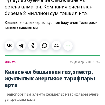
түләүләр буенча йөкләмәләрне үз
өстенә алмаган. Компания өчен план
биреме 2 миллион сум тәшкил итә.
Кызыклы яңалыкларны күзәтеп бару өчен
Телеграм-
каналга
язылыгыз
җәмгыять
22 декабрь 2009 13:52
Киләсе ел башыннан газ,электр,
җылылык энергиясе тарифлары
арта
Транспорт һәм элемтә хезмәтләре тарифлары әлегә
үзгәрешсез кала