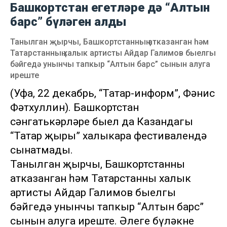
Башкортстан егетләре дә “Алтын
барс” бүләген алды
Танылган җырчы, Башкортстанның атказанган һәм
Татарстанның халык артисты Айдар Галимов быелгы
бәйгедә унынчы тапкыр “Алтын барс” сынын алуга
иреште
(Уфа, 22 декабрь, “Татар-информ”, Фәнис
Фәтхуллин). Башкортстан
сәнгатькәрләре быел да Казандагы
“Татар җыры” халыкара фестивалендә
сынатмады.
Танылган җырчы, Башкортстанның
атказанган һәм Татарстанның халык
артисты Айдар Галимов быелгы
бәйгедә унынчы тапкыр “Алтын барс”
сынын алуга иреште. Әлеге бүләкне