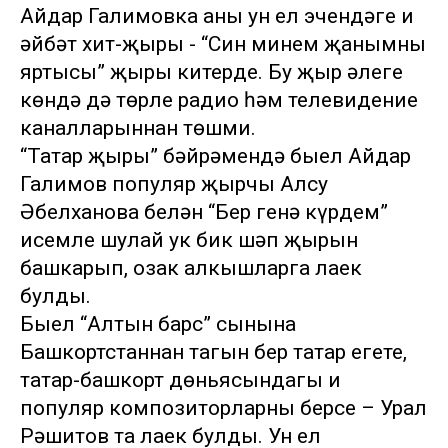
Айдар Галимовка аның ун ел эчендәге иң
әйбәт хит-җыры - “Син минем җанымның
яртысы” җыры китерде. Бу җыр әлеге
көндә дә төрле радио һәм телевидение
каналларыннан төшми.
“Татар җыры” бәйрәмендә быел Айдар
Галимов популяр җырчы Алсу
Әбелханова белән “Бер генә күрдем”
исемле шулай ук бик шәп җырын
башкарып, озак алкышларга лаек
булды.
Быел “Алтын барс” сынына
Башкортстаннан тагын бер татар егете,
татар-башкорт дөньясындагы иң
популяр композиторларның берсе – Урал
Рәшитов та лаек булды. Ун ел