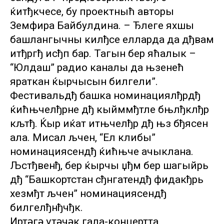
ќитђкчесе, бу проектныћ авторы
Земфира Байбулдина. – Ђлеге яхшы
башлангычны килђсе елларда да дђвам
итђргђ исђп бар. Тагын бер яћалык –
“Юлдаш” радио каналы да њзенећ
яраткан ќырчысын билгели”.
Фестивальдђ башка номинациялђрдђ
ќићњчелђрне дђ кыйммђтле бњлђклђр
кљтђ. Ќыр иќат итњчелђр дђ њз бђясен
ала. Мисал љчен, “Ел клибы”
номинациясендђ ќићњче ачыклана.
Љстђвенђ, бер ќырчы џђм бер шагыйрь
дђ “Башкортстан сђнгатендђ фидакђрь
хезмђт љчен” номинациясендђ
билгелђнђчђк.
Иртәгә үтәчәк гала-концертта