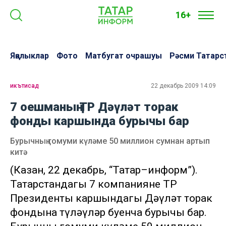
16+
Яңалыклар
Фото
Матбугат очрашуы
Рәсми Татарс
икътисад
22 декабрь 2009 14:09
7 оешманың ТР Дәүләт торак
фонды каршында бурычы бар
Бурычның гомуми күләме 50 миллион сумнан артып
китә
(Казан, 22 декабрь, “Татар–информ”).
Татарстандагы 7 компаниянең ТР
Президенты каршындагы Дәүләт торак
фондына түләүләр буенча бурычы бар.