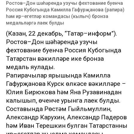
Ростов–Дон шәһәрендә узучы фехтование буенча
Россия Кубогында Камилла Гафурҗанова (рапира)
һәм ир–егетләр командасы (кылыч) бронза
медальләргә лаек булды
(Казан, 22 декабрь, “Татар–информ”).
Ростов–Дон шәһәрендә узучы
фехтование буенча Россия Кубогында
Татарстан вәкилләре ике бронза
медаль яулады.
Рапирачылар ярышында Камилла
Гафурҗанова Курск өлкәсе вәкилләре –
Юлия Бирюкова һәм Яна Рузавинадан
калышып, өченче урынга лаек булды.
Составында Рөстәм Гыйльмуллин,
Александр Карухин, Александр Падеров
һәм Иван Терешкин булган Татарстанның