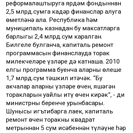
реформалаштыруга ярдәм фондыннан
2,5 млрд.сумга кадәр финанслар алуга
өметләнә ала. Республика һәм
муниципаль казнадан бу максатларга
барлыгы 2,4 млрд.сум каралган.
Билгеле булганча, капиталь ремонт
программасын финанслауда торак
милекчеләре үзләре дә катнаша. 2010
елгы программа буенча аларның өлеше
1,7 млрд.сум тәшкил итәчәк. “Бу
акчалар аларның үзләре өчен, яшәгән
торакларын уңайлы итү өчен кирәк”, - ди
министрның беренче урынбасары.
Шунысы игътибарга лаек, капиталь
ремонт өчен торакның квадрат
метрыннан 5 сум исәбеннән түләүне һәр