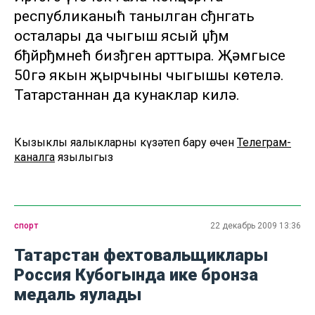
республиканыћ танылган сђнгать
осталары да чыгыш ясый џђм
бђйрђмнећ бизђген арттыра. Җәмгысе
50гә якын җырчының чыгышы көтелә.
Татарстаннан да кунаклар килә.
Кызыклы яңалыкларны күзәтеп бару өчен
Телеграм-
каналга
язылыгыз
спорт
22 декабрь 2009 13:36
Татарстан фехтовальщиклары
Россия Кубогында ике бронза
медаль яулады