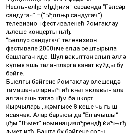
Нефтьчелђр мђдђният сараенда “Гәлсәр
сандугач” –(“Бђллњр сандугач”)
телевизион фестиваленећ йомгаклау
љлеше концерты њтђ.
“Бәллүр сандугач” телевизион
фестивале 2000нче елда оештырыла
башлаган иде. Шул вакыттан алып әллә
күпме яшь талантларга канат куйды бу
бәйге.
Быелгы бәйгенең йомгаклау өлешендә
тамашачыларныћ ић књп яклавын ала
алган яшь татар џђм башкорт
ќырчылары, җәмгысе 8 кеше чыгыш
ясаячак. Алар барысы да “Ел ачышы”
џђм “Љмет” номинациялђрендђ ќићњгђ
љмет итђ. Башта бу бәйгенең соңгы