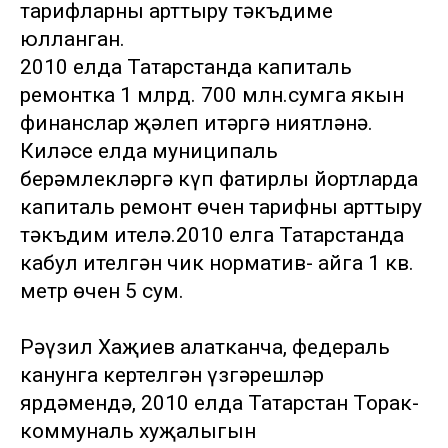
тарифларны арттыру тәкъдиме
юлланган.
2010 елда Татарстанда капиталь
ремонтка 1 млрд. 700 млн.сумга якын
финанслар җәлеп итәргә ниятләнә.
Киләсе елда муниципаль
берәмлекләргә күп фатирлы йортларда
капиталь ремонт өчен тарифны арттыру
тәкъдим ителә.2010 елга Татарстанда
кабул ителгән чик норматив- айга 1 кв.
метр өчен 5 сум.
Рәүзил Хаҗиев аңлатканча, федераль
канунга кертелгән үзгәрешләр
ярдәмендә, 2010 елда Татарстан Торак-
коммуналь хуҗалыгын