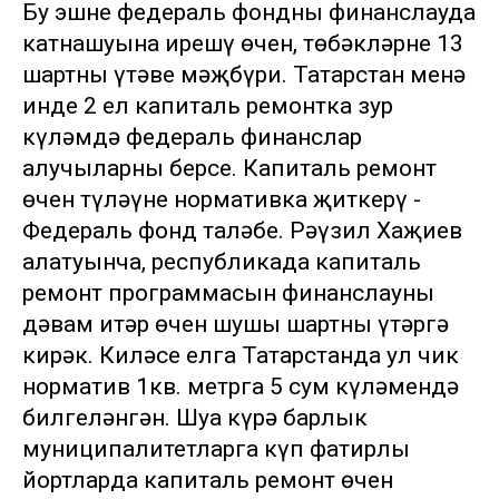
Бу эшне федераль фондның финанслауда
катнашуына ирешү өчен, төбәкләрнең 13
шартны үтәве мәҗбүри. Татарстан менә
инде 2 ел капиталь ремонтка зур
күләмдә федераль финанслар
алучыларның берсе. Капиталь ремонт
өчен түләүне нормативка җиткерү -
Федераль фонд таләбе. Рәүзил Хаҗиев
аңлатуынча, республикада капиталь
ремонт программасын финанслауны
дәвам итәр өчен шушы шартны үтәргә
кирәк. Киләсе елга Татарстанда ул чик
норматив 1кв. метрга 5 сум күләмендә
билгеләнгән. Шуңа күрә барлык
муниципалитетларга күп фатирлы
йортларда капиталь ремонт өчен