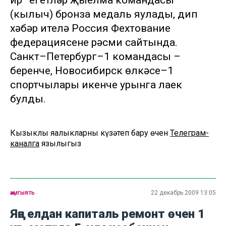
ир–егетләр җыелма командасы
(кылыч) бронза медаль яулады, дип
хәбәр ителә Россия Фехтование
федерациясенең рәсми сайтында.
Санкт–Петербург–1 командасы –
беренче, Новосибирск өлкәсе–1
спортчылары икенче урынга лаек
булды.
Кызыклы яңалыкларны күзәтеп бару өчен
Телеграм-
каналга
язылыгыз
җәмгыять
22 декабрь 2009 13:05
Яңа елдан капиталь ремонт өчен 1