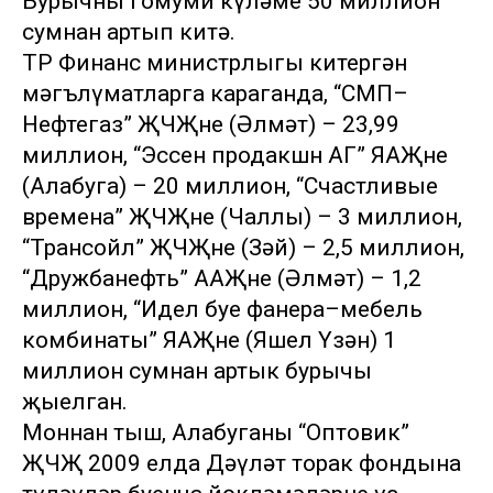
Бурычның гомуми күләме 50 миллион
сумнан артып китә.
ТР Финанс министрлыгы китергән
мәгълүматларга караганда, “СМП–
Нефтегаз” ҖЧҖнең (Әлмәт) – 23,99
миллион, “Эссен продакшн АГ” ЯАҖнең
(Алабуга) – 20 миллион, “Счастливые
времена” ҖЧҖнең (Чаллы) – 3 миллион,
“Трансойл” ҖЧҖнең (Зәй) – 2,5 миллион,
“Дружбанефть” ААҖнең (Әлмәт) – 1,2
миллион, “Идел буе фанера–мебель
комбинаты” ЯАҖнең (Яшел Үзән) 1
миллион сумнан артык бурычы
җыелган.
Моннан тыш, Алабуганың “Оптовик”
ҖЧҖ 2009 елда Дәүләт торак фондына