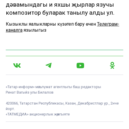
дәвамындагы иң яхшы җырлар язучы
композитор буларак танылу алды ул.
Кызыклы яңалыкларны күзәтеп бару өчен
Телеграм-
каналга
язылыгыз
«Татар-информ» мәгълүмат агентлыгы баш редакторы
Ринат Вагыйз улы Билалов
420066, Татарстан Республикасы, Казан, Декабристлар ур., 2нче
йорт.
«ТАТМЕДИА» акционерлык җәмгыяте