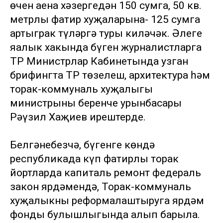
өчен аена хәзергедән 150 сумга, 50 кв.
метрлы фатир хуҗаларына- 125 сумга
артыграк түләргә туры киләчәк. Әлеге
яңалык хакында бүген журналистларга
ТР Министрлар Кабинетында узган
брифингта ТР төзелеш, архитектура һәм
торак-коммуналь хуҗалыгы
министрының беренче урынбасары
Рәүзил Хаҗиев ирештерде.
Белгәнебезчә, бүгенге көндә
республикада күп фатирлы торак
йортларда капиталь ремонт федераль
закон ярдәмендә, Торак-коммуналь
хуҗалыкны реформалаштыруга ярдәм
фонды булышлыгында алып барыла.