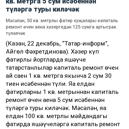
кв. метрга 5 сум исәбеннән
түләргә туры киләчәк
Мәсәлән, 50 кв. метрлы фатир хуҗалары капиталь
ремонт өчен аена хәзергедән 125 сумга артыграк
түләячәк
(Казан, 22 декабрь, “Татар-информ”,
Айгөл Фәхретдинова). Хәзер күп
фатирлы йортларда яшәүче
татарстанлылар капиталь ремонт өчен
ай саен 1 кв. метрга якынча 2 сум 30
тиен исәбеннән түли. Яңа елдан
фатирларның 1 кв. метрыннан капиталь
ремонт өчен аена 5 сум исәбеннән
түләргә туры киләчәк. Мәсәлән, яңа
елдан 100 кв. метрлы мәйдандагы
фатирда яшәүчеләргә капиталь ремонт