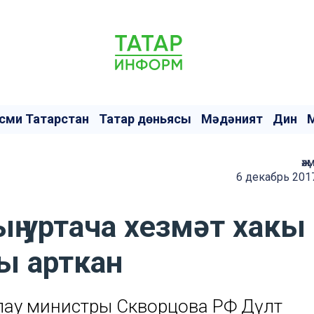
сми Татарстан
Татар дөньясы
Мәдәният
Дин
җә
6 декабрь 201
ың уртача хезмәт хакы
ы арткан
клау министры Скворцова РФ Дәүләт