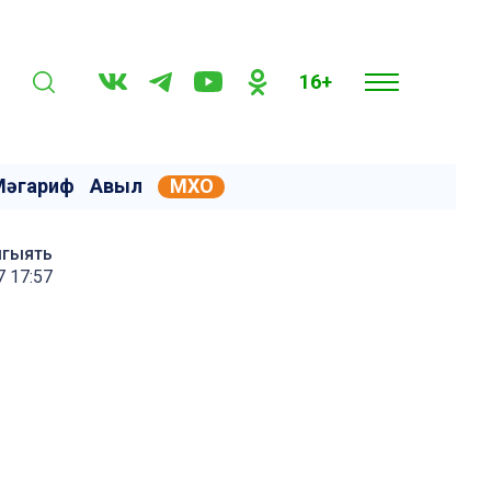
16+
Мәгариф
Авыл
МХО
мгыять
7 17:57