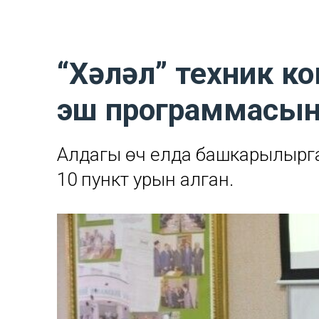
“Хәләл” техник к
эш программасын
Алдагы өч елда башкарылырга
10 пункт урын алган.