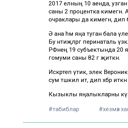
2017 елның 10 аенда, узга
саны 2 процентка кимегән. 
очраклары да кимегән, дип б
Ә ана һәм яңа туган бала үл
Бу нәтиҗәләргә перинаталь ү
РФнең 19 субъектында 20 я
гомуми саны 82 гә җиткән.
Искәртеп үтик, элек Верони
сум тәшкил итә, дип хәбәр иткән
Кызыклы яңалыкларны күзә
#табиблар
#хезмәт х