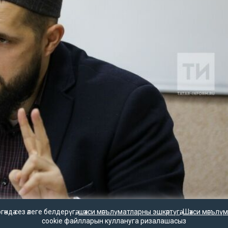
дә сез әлеге белдерүгә,
шәхси мәгълүматларны эшкәртүгә
,
Шәхси мәгълүм
cookie файлларын куллануга ризалашасыз