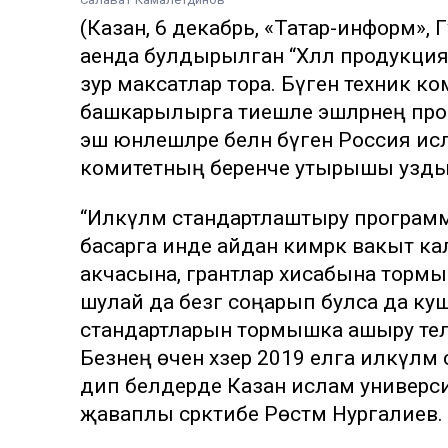
(Казан, 6 декабрь, «Татар-информ»,
аенда булдырылган “Хәләл продукция
зур максатлар тора. Бүген техник ко
башкарылырга тиешле эшләрнең про
эш юнәлешләре белән бүген Россия 
комитетның беренче утырышы узды
“Илкүләм стандартлаштыру программа
басарга инде айдан кимрәк вакыт ка
акчасына, грантлар хисабына торм
шулай да безгә соңарып булса да ку
стандартларын тормышка ашыру теләг
Безнең өчен хәзер 2019 елга илкүләм 
дип белдерде Казан ислам университ
җаваплы сәркәтибе Рөстәм Нургалиев.