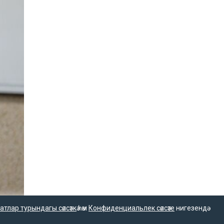
атлар турындагы сәясәткә
һәм
Конфиденциальлек сәясәте
нигезендә