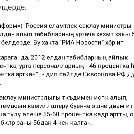
елдерде.
информ»). Россия сәламәтлек саклау министры
лдан алып табибларның уртача хезмәт хакы 
елдерде. Бу хакта “РИА Новости” хәбәр итә.
караганда, 2012 елдан табибларның айлык
центка, урта персоналларның - 46 процентка һ
тка арткан” , - дип сөйләде Скворцова РФ Дәү
.
 саклау министрлыгы тәкъдимен исәпкә алып,
системасын камилләштерү буенча эшне дәвам итт
а түләү өлеше 55-60 процентка кадәр артты, 
әкләр саны 56дан 4 кенә калган.