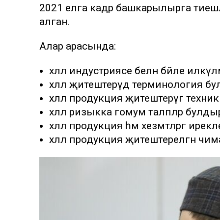
2021 елга кадәр башкарылырга тиеш
алган.
Алар арасында:
хәләл индустриясе белән бәйле илкүлә
хәләл җитештерүдә терминология бу
хәләл продукция җитештерүгә техник т
хәләл ризыкка гомум таләпләр булды
хәләл продукция һәм хезмәтләргә ирек
хәләл продукция җитештерелгән чимал