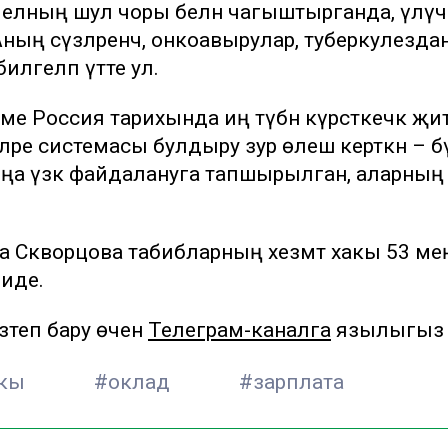
н елның шул чоры белән чагыштырганда, үлүч
Аның сүзләренчә, онкоавырулар, туберкулезда
илгеләп үтте ул.
еме Россия тарихында иң түбән күрсәткечкә җит
зәкләре системасы булдыру зур өлеш керткән – б
ңа үзәк файдалануга тапшырылган, аларның
ка Скворцова табибларның хезмәт хакы 53 ме
 иде.
теп бару өчен
Телеграм-каналга
язылыгыз
акы
#оклад
#зарплата