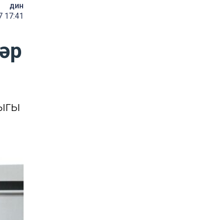
дин
7 17:41
әр
лыгы