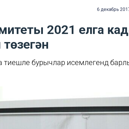
6 декабрь 201
омитеты 2021 елга кад
 төзегән
 тиешле бурычлар исемлегендә бар