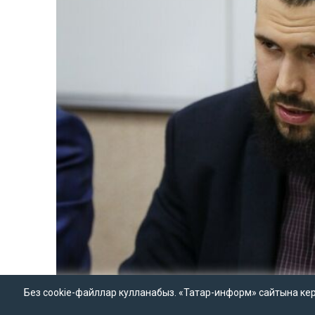
Без cookie-файллар кулланабыз. «Татар-информ» сайтына кергән