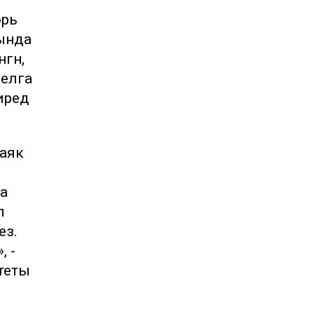
брь
дында
гән,
 елга
редә
 аяк
а
л
ез.
, -
итеты