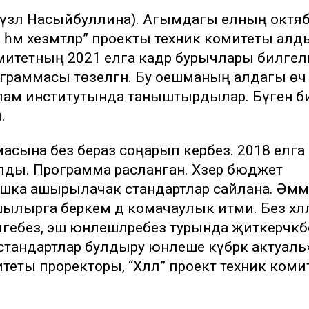
 Гүзәл Насыйбуллина). Агымдагы елның октя
 һәм хезмәтләр” проекты техник комитеты ал
митетның 2021 елга кадәр бурычлары билгелән
граммасы төзелгән. Бу оешманың алдагы өч
ислам институтында таныштырдылар. Бүген би
.
сына без бераз соңарып керәбез. 2018 елга
лды. Программа расланган. Хәзер бюджет
ышка ашырылачак стандартлар сайлана. Әмм
шылырга беркем дә комачаулык итми. Без хәлә
ебез, эш юнәлешләребез турында җиткерәчәкб
стандартлар булдыру юнәлеше күбрәк актуаль»
еты проректоры, “Хәләл” проект техник ком