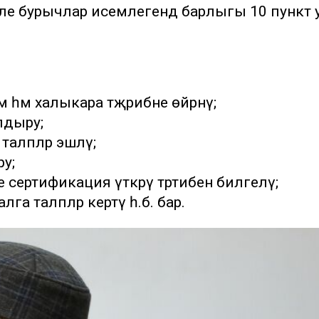
ле бурычлар исемлегендә барлыгы 10 пункт 
м һәм халыкара тәҗрибәне өйрәнү;
лдыру;
аләпләр эшләү;
ру;
ле сертификация үткәрү тәртибен билгеләү;
га таләпләр кертү һ.б. бар.