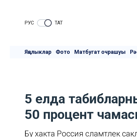
РУC
ТАТ
Яңалыклар
Фото
Матбугат очрашуы
Рә
5 елда табибларн
50 процент чамас
Бу хакта Россия сәламәтлек са