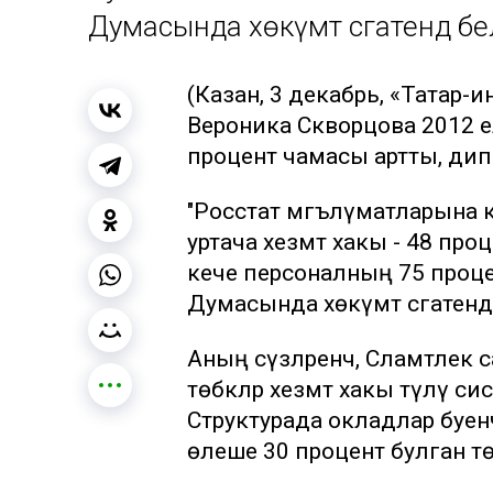
Думасында хөкүмәт сәгатендә б
(Казан, 3 декабрь, «Татар-
Вероника Скворцова 2012 е
процент чамасы артты, дип б
"Росстат мәгълүматларына 
уртача хезмәт хакы - 48 про
кече персоналның 75 процен
Думасында хөкүмәт сәгатендә
Аның сүзләренчә, Сәламәтлек
төбәкләр хезмәт хакы түләү 
Структурада окладлар буенч
өлеше 30 процент булган төб