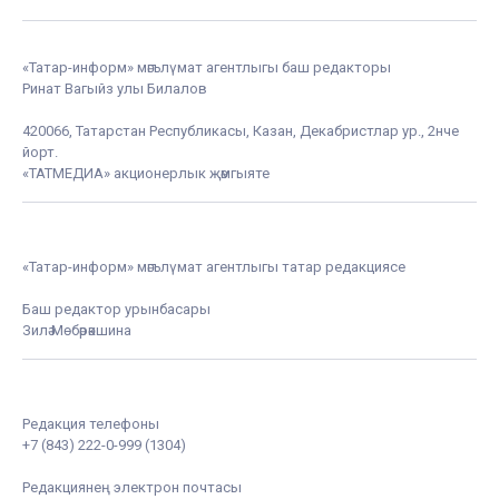
«Татар-информ» мәгълүмат агентлыгы баш редакторы
Ринат Вагыйз улы Билалов
420066, Татарстан Республикасы, Казан, Декабристлар ур., 2нче
йорт.
«ТАТМЕДИА» акционерлык җәмгыяте
«Татар-информ» мәгълүмат агентлыгы татар редакциясе
Баш редактор урынбасары
Зилә Мөбәрәкшина
Редакция телефоны
+7 (843) 222-0-999 (1304)
Редакциянең электрон почтасы