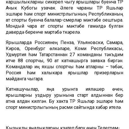
каршылыкларны сикереп чыгу ярышлары буенча ТР
Ачык Кубогы узачак. Әлеге чараны ТР Яшьләр
эшләре һәм спорт министрлыгының Республиканың
ат спорты буенча балалар-үсмерләр мәктәбе оештыра.
Мондый чара ат спорты мәктәбе гамәлдә булган
дәвердә беренче мәртәбә үткәрелә.
Ярышларда Россиянең Пенза, Ульяновски, Самара,
Киров, Оренбург өлкәләре, Коми Республикасы,
Удмуртия һәм Татарстаннан 27 команданы тәкъдим
итүче 88 спортчы, 90 ат катнашырга заявка биргән.
Командалар иң яхшы спортчы һәм атларны – төбәк,
Россия һәм халыкара ярышлар призерларын
мәйданга чыгара.
Катнашучылар, яңа урынга ияләшер өчен,
ярышларны уздыру урынына старт алдыннан бер
атна алдан килгән. Бу хакта ТР Яшьләр эшләре һәм
спорт министрлыгының рәсми сайтында хәбәр ителә.
Кызыклы яңалыкларны күзәтеп бару өчен
Телеграм-