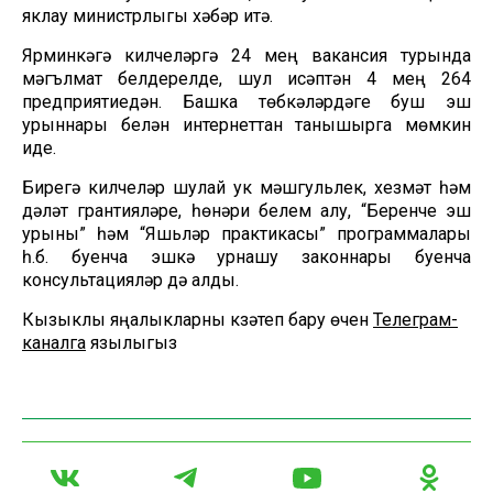
яклау министрлыгы хәбәр итә.
Ярминкәгә килүчеләргә 24 мең вакансия турында
мәгълүмат белдерелде, шул исәптән 4 мең 264
предприятиедән. Башка төбкәләрдәге буш эш
урыннары белән интернеттан танышырга мөмкин
иде.
Бирегә килүчеләр шулай ук мәшгульлек, хезмәт һәм
дәүләт грантияләре, һөнәри белем алу, “Беренче эш
урыны” һәм “Яшьләр практикасы” программалары
һ.б. буенча эшкә урнашу законнары буенча
консультацияләр дә алды.
Кызыклы яңалыкларны күзәтеп бару өчен
Телеграм-
каналга
язылыгыз