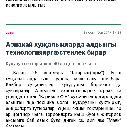
каналга
язылыгыз
авыл
25 сентябрь 2014 17:23
Азнакай хуҗалыкларда алдынгы
технологияләргә өстенлек бирәләр
Кукуруз гектарыннан 40 ар центнер чыга
(Казан, 25 сентябрь, “Татар-информ”). Бүген
хуҗалыкларда тулы куәтенә силос салу эше бара.
Кайбер хуҗалыклар кукурузны бөртеккә дә
суктыралар. Алдынгы технологияләрне һәрчак күз
уңында тоткан “Кәримов.Ф.Р” хуҗалыгында арендага
алынган яңа техника белән кукурузны суктырып,
җиңсәләргә тутыралар. Уңыш яхшы: гектарыннан 40
ар центнер чыга. Терлекләргә кыш буена җитәрлек
аксымга бай азык була дигән сүз, дип яза “Маяк”
басмасы.