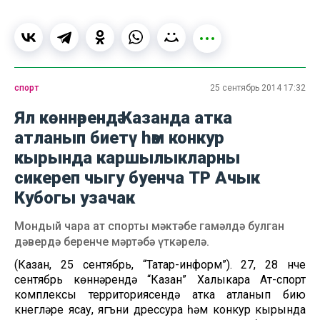
спорт
25 сентябрь 2014 17:32
Ял көннәрендә Казанда атка
атланып биетү һәм конкур
кырында каршылыкларны
сикереп чыгу буенча ТР Ачык
Кубогы узачак
Мондый чара ат спорты мәктәбе гамәлдә булган
дәвердә беренче мәртәбә үткәрелә.
(Казан, 25 сентябрь, “Татар-информ”). 27, 28 нче
сентябрь көннәрендә “Казан” Халыкара Ат-спорт
комплексы территориясендә атка атланып бию
күнегүләре ясау, ягъни дрессура һәм конкур кырында