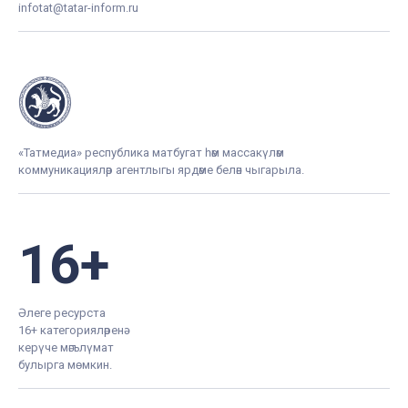
infotat@tatar-inform.ru
«Татмедиа» республика матбугат һәм массакүләм
коммуникацияләр агентлыгы ярдәме белән чыгарыла.
16+
Әлеге ресурста
16+ категорияләренә
керүче мәгълүмат
булырга мөмкин.