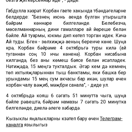
безгә җиткерсеннәр иде”, - диде.
Габдулла хәзрәт Корбан гаете хакында түбәндәгеләрне
белдерде: “Безнең июнь аенда булган утырышта
бәйрәм көннәре билгеләнде. Белүебезчә,
мөселманнарның дини гамәлләре ай йөреше белән
бәйле. Ай туармы, юкмы дип көтеп торган идек. Кичә
Ай туды. Бүген - зөлхиҗҗә аеның беренче көне. Шуңа
күрә, Корбан бәйрәме 4 октябрьгә туры килә (ай
туганнан соң 10 нчы көненә). Корбан нисабына
килгәндә, без аны көмеш бәясе белән исәпләдек.
Нәтиҗәдә, 15 меңгә тукталдык. Әгәр кем дә кемнең
төп ихтыяҗларыннан тыш банктамы, яки башка бер
урындамы 15 мең сум акчасы бар икән, шулар өчен
корбан чалу вәҗиб, мәҗбүри санала”, - диде ул.
4 октябрьдә кояш 6 сәгать 51 минутта чыга, шуңа
бәйле рәвештә, бәйрәм намазы 7 сәгать 20 минутка
билгеләнде, диелә әлеге хәбәрдә.
Кызыклы яңалыкларны күзәтеп бару өчен
Телеграм-
каналга
язылыгыз