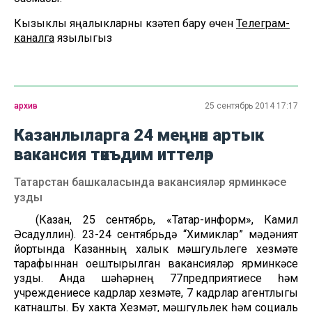
Кызыклы яңалыкларны күзәтеп бару өчен
Телеграм-
каналга
язылыгыз
архив
25 сентябрь 2014 17:17
Казанлыларга 24 меңнән артык
вакансия тәкъдим иттеләр
Татарстан башкаласында вакансияләр ярминкәсе
узды
(Казан, 25 сентябрь, «Татар-информ», Камил
Әсадуллин). 23-24 сентябрьдә “Химиклар” мәдәният
йортында Казанның халык мәшгульлеге хезмәте
тарафыннан оештырылган вакансияләр ярминкәсе
узды. Анда шәһәрнең 77предприятиесе һәм
учреждениесе кадрлар хезмәте, 7 кадрлар агентлыгы
катнашты. Бу хакта Хезмәт, мәшгульлек һәм социаль