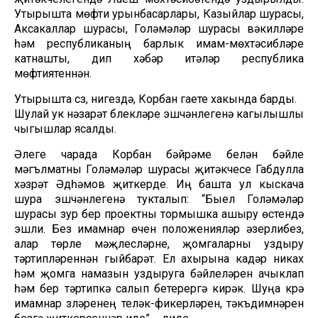
Утырышта мөфти урынбасарлары, Казыйлар шурасы,
Аксакаллар шурасы, Голәмәләр шурасы вәкилләре
һәм республиканың барлык имам-мөхтәсибләре
катнашты, дип хәбәр итәләр республика
мөфтиятеннән.
Утырышта сүз, нигездә, Корбан гаете хакында барды.
Шулай ук нәзарәт бүлекләре эшчәнлегенә кагылышлы
чыгышлар ясалды.
Әлеге чарада Корбан бәйрәме белән бәйле
мәгълүматны Голәмәләр шурасы җитәкчесе Габдулла
хәзрәт Әдһәмов җиткерде. Иң башта ул кыскача
шура эшчәнлегенә тукталып: “Быел Голәмәләр
шурасы зур бер проектны тормышка ашыру өстендә
эшли. Без имамнар өчен положенияләр әзерлибез,
алар төрле мәҗлесләрне, җомгаларны уздыру
тәртипләреннән гыйбарәт. Ел ахырына кадәр никах
һәм җомга намазын уздыруга бәйлеләрен ачыклап
һәм бер тәртипкә салып бетерергә кирәк. Шуңа күрә
имамнар үзләренең теләк-фикерләрен, тәкъдимнәрен