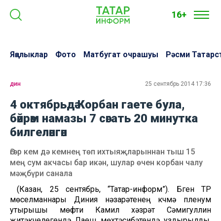
16+
Яңалыклар
Фото
Матбугат очрашуы
Рәсми Татарс
дин
25 сентябрь 2014 17:36
4 октябрьдә Корбан гаете була,
бәйрәм намазы 7 сәгать 20 минутка
билгеләнгән
Әгәр кем дә кемнең төп ихтыяҗларыннан тыш 15
мең сум акчасы бар икән, шулар өчен корбан чалу
мәҗбүри санала
(Казан, 25 сентябрь, “Татар-информ”). Бүген ТР
мөселманнары Диния нәзарәтенең күчмә пленум
утырышы мөфти Камил хәзрәт Сәмигуллин
җитәкчелегендә Лаеш мөхтәсибәтендә уздырылды.