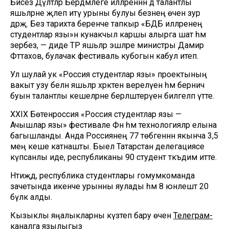
Бәйсез Дәүләтләр Бердәмлеге илләреннән дә талантлы
яшьләрне җәлеп итү урыны булуы безнең өчен зур
дәрәҗә. Без тарихта беренче тапкыр «БДБ илләренең
студентлар язы»н кунакчыл каршы алырга шат һәм
әзербез, — диде ТР яшьләр эшләре министры Дамир
Фәттахов, булачак фестиваль кубогын кабул итеп.
Ул шулай ук «Россия студентлар язы» проектының
вакыт узу белән яшьләр хәрәкәтенә әверелүен һәм берничә
буын талантлы кешеләрне берләштерүен билгеләп үтте.
XXIX Бөтенроссия «Россия студентлар язы —
Ачышлар язы» фестивале Фән һәм технологияләр елына
багышланды. Анда Россиянең 77 төбәгеннән якынча 3,5
мең кеше катнашты. Быел Татарстан делегациясе
күпсанлы иде, республиканы 90 студент тәкъдим итте.
Нәтиҗәдә, республика студентлары гомумкоманда
зачетында икенче урынны яулады һәм 8 юнәлештә 20
бүләк алды.
Кызыклы яңалыкларны күзәтеп бару өчен
Телеграм-
каналга
язылыгыз