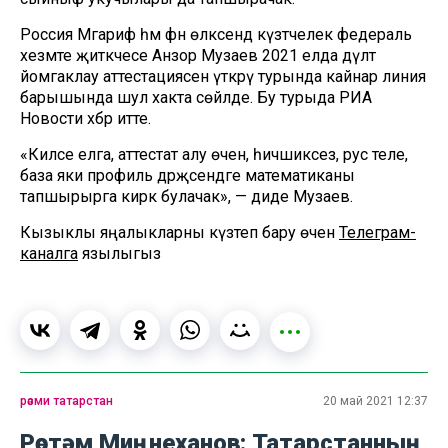
Россия Мәгариф һәм фән өлкәсендә күзәтчелек федераль
хезмәте җитәкчесе Анзор Музаев 2021 елда дәүләт
йомгаклау аттестациясен үткәрү турында кайнар линия
барышында шул хакта сөйләде. Бу турыда РИА
Новости хәбәр итте.
«Киләсе елга, аттестат алу өчен, һичшиксез, рус теле,
база яки профиль дәрәҗәсендәге математиканы
тапшырырга кирәк булачак», — диде Музаев.
Кызыклы яңалыкларны күзәтеп бару өчен
Телеграм-
каналга
язылыгыз
рәсми татарстан
20 май 2021 12:37
Рөстәм Миңнеханов: Татарстанның