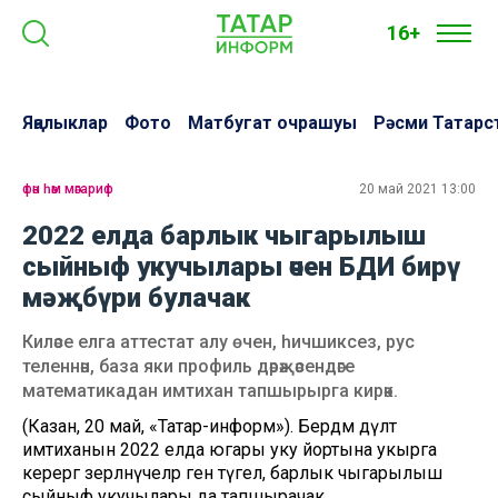
16+
Яңалыклар
Фото
Матбугат очрашуы
Рәсми Татарс
фән һәм мәгариф
20 май 2021 13:00
2022 елда барлык чыгарылыш
сыйныф укучылары өчен БДИ бирү
мәҗбүри булачак
Киләсе елга аттестат алу өчен, һичшиксез, рус
теленнән, база яки профиль дәрәҗәсендәге
математикадан имтихан тапшырырга кирәк.
(Казан, 20 май, «Татар-информ»). Бердәм дәүләт
имтиханын 2022 елда югары уку йортына укырга
керергә әзерләнүчеләр генә түгел, барлык чыгарылыш
сыйныф укучылары да тапшырачак.