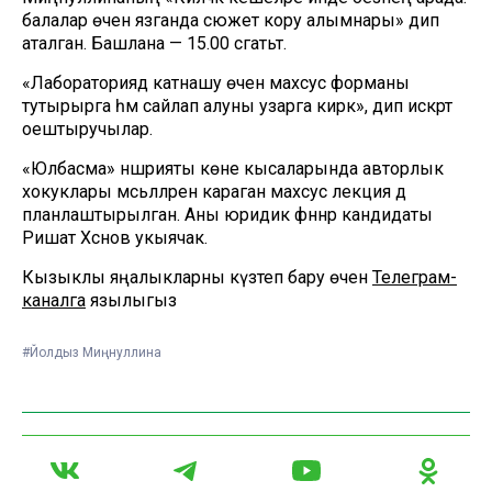
балалар өчен язганда сюжет кору алымнары» дип
аталган. Башлана — 15.00 сәгатьтә.
«Лабораториядә катнашу өчен махсус форманы
тутырырга һәм сайлап алуны узарга кирәк», дип искәртә
оештыручылар.
«Юлбасма» нәшрияты көне кысаларында авторлык
хокуклары мәсьәләләренә караган махсус лекция дә
планлаштырылган. Аны юридик фәннәр кандидаты
Ришат Хәсәнов укыячак.
Кызыклы яңалыкларны күзәтеп бару өчен
Телеграм-
каналга
язылыгыз
#Йолдыз Миңнуллина