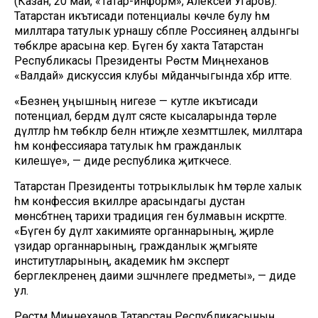
(Казан, 20 май, «Татар-информ», Алексей Угаров).
Татарстан икътисади потенциалы көчле булу һәм
милләтара татулык урнашу сәбәпле Россиянең алдынгы
төбәкләре арасына керә. Бүген бу хакта Татарстан
Республикасы Президенты Рөстәм Миңнеханов
«Валдай» дискуссия клубы мәйданчыгында хәбәр итте.
«Безнең уңышның нигезе — куәтле икътисади
потенциал, бердәм дәүләт сәясәте кысаларында төрле
дәүләтләр һәм төбәкләр белән нәтиҗәле хезмәттәшлек, милләтара
һәм конфессияара татулык һәм гражданлык
килешүе», — диде республика җитәкчесе.
Татарстан Президенты тотрыклылык һәм төрле халык
һәм конфессия вәкилләре арасындагы дустанә
мөнәсәбәтнең тарихи традиция генә булмавын искәртте.
«Бүген бу дәүләт хакимияте органнарының, җирле
үзидарә органнарының, гражданлык җәмгыяте
институтларының, академик һәм эксперт
бергәлекләренең даими эшчәнлеге предметы», — диде
ул.
Рөстәм Миңнеханов Татарстан Республикасының