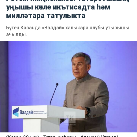
уңышы көчле икътисадта һәм
милләтара татулыкта
Бүген Казанда «Валдай» халыкара клубы утырышы
ачылды.