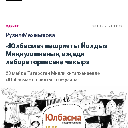
мәдәният
20 май 2021 11:49
Рузилә Мөхәммәтова
«Юлбасма» нәшрияты Йолдыз
Миңнуллинаның иҗади
лабораториясенә чакыра
23 майда Татарстан Милли китапханәсендә
«Юлбасма» нәшрияты көне узачак.