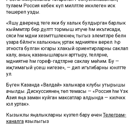
тулаем Россия кебек күп милләтле икәнлеген искә
төшереп узды.
«Яшәү дәверендә теге яки бу халык булдырган барлык
кыйммәтләр бер дәүләттә тормыш итүче һәм икътисади,
сәяси һәм мәдәни хезмәттәшлекнең тыгыз элемтәләре белән
үзара бәйләнгән халыкның уртак мәдәниятенә әверелә. Һәр
этноста булган югары әхлакый ориентирларны саклап
калу, аның казанышларын арттыру, телләрне,
мәдәниятне һәм гореф-гадәтләрне саклау мөһим. Бу —
иҗтимагый үсеш нигезе», — дип игътибарны юнәлтте
ул.
Бүген Казанда «Валдай» халыкара клубы утырышы
ачылды. Дискуссиянең төп темасы — «Россия һәм Үзәк
Азия яңа заман куйган максатлар алдында — киләчәккә
юл уртак».
Кызыклы яңалыкларны күзәтеп бару өчен
Телеграм-
каналга
язылыгыз