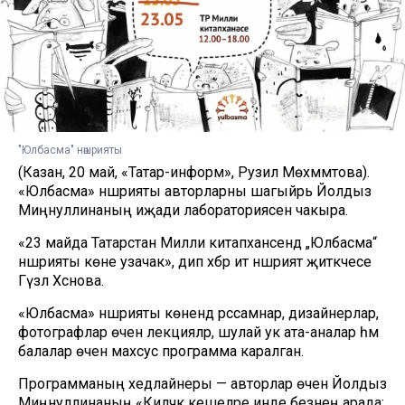
"Юлбасма" нәшрияты
(Казан, 20 май, «Татар-информ», Рузилә Мөхәммәтова).
«Юлбасма» нәшрияты авторларны шагыйрь Йолдыз
Миңнуллинаның иҗади лабораториясенә чакыра.
«23 майда Татарстан Милли китапханәсендә „Юлбасма“
нәшрияты көне узачак», дип хәбәр итә нәшрият җитәкчесе
Гүзәл Хәсәнова.
«Юлбасма» нәшрияты көнендә рәссамнар, дизайнерлар,
фотографлар өчен лекцияләр, шулай ук ата-аналар һәм
балалар өчен махсус программа каралган.
Программаның хедлайнеры — авторлар өчен Йолдыз
Миңнуллинаның «Киләчәк кешеләре инде безнең арада: