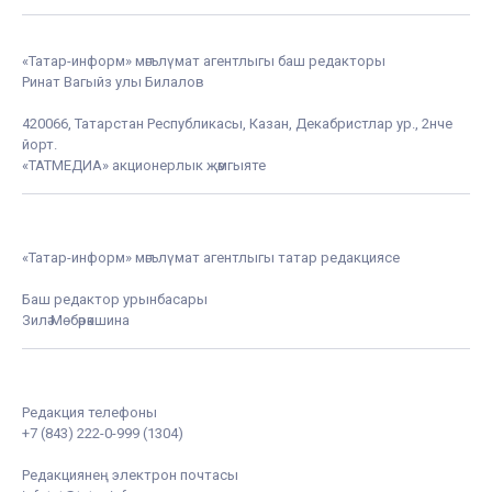
«Татар-информ» мәгълүмат агентлыгы баш редакторы
Ринат Вагыйз улы Билалов
420066, Татарстан Республикасы, Казан, Декабристлар ур., 2нче
йорт.
«ТАТМЕДИА» акционерлык җәмгыяте
«Татар-информ» мәгълүмат агентлыгы татар редакциясе
Баш редактор урынбасары
Зилә Мөбәрәкшина
Редакция телефоны
+7 (843) 222-0-999 (1304)
Редакциянең электрон почтасы