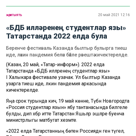
җәмгыять
20 май 2021 12:16
«БДБ илләренең студентлар язы»
Татарстанда 2022 елда була
Беренче фестиваль Казанда былтыр булырга тиеш
иде, ләкин пандемия белән бәйле рәвештә кичектерелде.
(Казан, 20 май, «Татар-информ»). 2022 елда
Татарстанда «БДБ илләренең студентлар язы»
I Халыкара фестивале узачак. Ул былтыр Казанда
узарга тиеш иде, ләкин пандемия аркасында
кичектерелде.
Яңа срок турында кичә, 19 май көнне, Түбән Новгородта
«Россия студентлар язын» ябу тантанасында билгеле
булды, дип хәбәр итте Татарстан Яшьләр эшләре буенча
министрлыгы матбугат хезмәте.
«2022 елда Татарстанның бөтен Россиядән генә түгел,