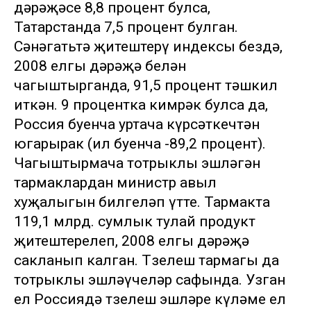
дәрәҗәсе 8,8 процент булса,
Татарстанда 7,5 процент булган.
Сәнәгатьтә җитештерү индексы бездә,
2008 елгы дәрәҗә белән
чагыштырганда, 91,5 процент тәшкил
иткән. 9 процентка кимрәк булса да,
Россия буенча уртача күрсәткечтән
югарырак (ил буенча -89,2 процент).
Чагыштырмача тотрыклы эшләгән
тармаклардан министр авыл
хуҗалыгын билгеләп үтте. Тармакта
119,1 млрд. сумлык тулай продукт
җитештерелеп, 2008 елгы дәрәҗә
сакланып калган. Төзелеш тармагы да
тотрыклы эшләүчеләр сафында. Узган
ел Россиядә төзелеш эшләре күләме ел