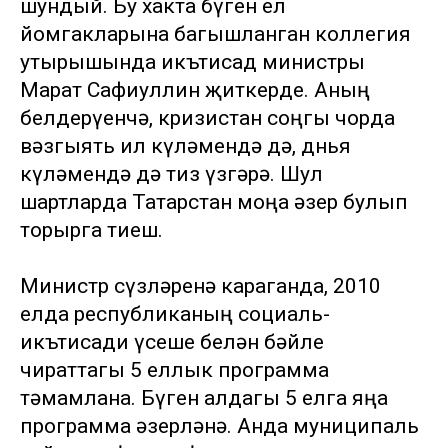
шундый. Бу хакта бүген ел
йомгакларына багышланган коллегия
утырышында икътисад министры
Марат Сафиуллин җиткерде. Аның
белдерүенчә, кризистан соңгы чорда
вәзгыять ил күләмендә дә, дөнья
күләмендә дә тиз үзгәрә. Шул
шартларда Татарстан моңа әзер булып
торырга тиеш.
Министр сүзләренә караганда, 2010
елда республиканың социаль-
икътисади үсеше белән бәйле
чираттагы 5 еллык программа
тәмамлана. Бүген алдагы 5 елга яңа
программа әзерләнә. Анда муниципаль