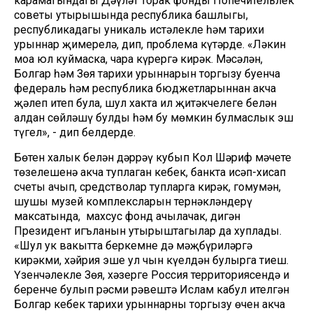
карамагындагы Дәүләт торак фонды Попечительлек
советы утырышында республика башлыгы,
республикадагы уникаль истәлекле һәм тарихи
урыннар җимерелә, дип, проблема күтәрде. «Ләкин
моңа юл куймаска, чара күрергә кирәк. Мәсәлән,
Болгар һәм Зөя тарихи урыннарын торгызу буенча
федераль һәм республика бюджетларыннан акча
җәлеп итеп була, шул хакта ил җитәкчелеге белән
алдан сөйләшү булды һәм бу мөмкин булмаслык эш
түгел», - дип белдерде.
Бөтен халык белән дәррәү кубып Кол Шәриф мәчете
төзелешенә акча туплаган кебек, банкта исәп-хисап
счеты ачып, средстволар тупларга кирәк, гомумән,
шушы музей комплексларын тернәкләндерү
максатында, махсус фонд ачылачак, дигән
Президент игъланын утырыштагылар да хуплады.
«Шул ук вакытта беркемне дә мәҗбүриләргә
кирәкми, хәйрия эше ул чын күңелдән булырга тиеш.
Үзенчәлекле Зөя, хәзерге Россия территориясендә иң
беренче булып рәсми рәвештә Ислам кабул ителгән
Болгар кебек тарихи урыннарны торгызу өчен акча