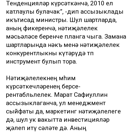
Тенденцияләр күрсәткәнчә, 2010 ел
катлаулы булачак”, -дип ассызыклады
икътисад министры. Шул шартларда,
аның фикеренчә, нәтиҗәлелек
мәсьәләсе беренче планга чыга. Замана
шартларында нәкъ менә нәтиҗәлелек
конкурентлыкны күтәрүдә төп
инструмент булып тора.
Нәтиҗәлелекнең мөһим
күрсәткечләренең берсе-
рентабльлелек. Марат Сафиуллин
ассызыклаганча, ул менеджмент
сыйфаты да, маркетинг нәтиҗәлелеге
дә, шул ук вакытта инвестицияләр
җәлеп итү сәләте дә. Аның