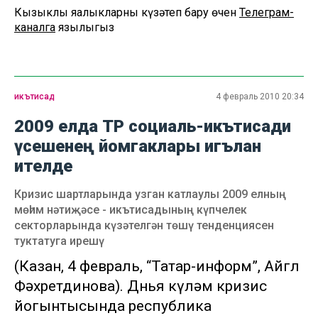
Кызыклы яңалыкларны күзәтеп бару өчен
Телеграм-
каналга
язылыгыз
икътисад
4 февраль 2010 20:34
2009 елда ТР социаль-икътисади
үсешенең йомгаклары игълан
ителде
Кризис шартларында узган катлаулы 2009 елның
мөһим нәтиҗәсе - икътисадының күпчелек
секторларында күзәтелгән төшү тенденциясен
туктатуга ирешү
(Казан, 4 февраль, “Татар-информ”, Айгөл
Фәхретдинова). Дөнья күләм кризис
йогынтысында республика