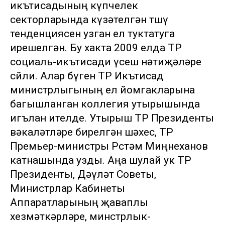
икътисадының күпчелек
секторларында күзәтелгән төшү
тенденциясен узган ел туктатуга
ирешелгән. Бу хакта 2009 елда ТР
социаль-икътисади үсеш нәтиҗәләре
сөйли. Алар бүген ТР Икътисад
министрлыгының ел йомгакларына
багышланган коллегия утырышында
игълан ителде. Утырыш ТР Президенты
вәкаләтләре бирелгән шәхес, ТР
Премьер-министры Рөстәм Миңнеханов
катнашында узды. Аңа шулай ук ТР
Президенты, Дәүләт Советы,
Министрлар Кабинеты
Аппаратларының җаваплы
хезмәткәрләре, минстрлык-