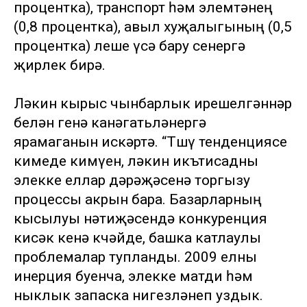
процентка), транспорт һәм элемтәнең
(0,8 процентка), авыл хуҗалыгының (0,5
процентка) өлеше үсә бару сөенергә
җирлек бирә.
Ләкин кырыс чынбарлык ирешелгәннәр
белән генә канәгатьләнергә
ярамаганын искәртә. “Төшү тенденциясе
кимеде кимүен, ләкин икътисадны
элекке еллар дәрәҗәсенә торгызу
процессы акрын бара. Базарларның
кысылуы нәтиҗәсендә конкуренция
кисәк кенә көчәйде, башка катлаулы
проблемалар тупланды. 2009 елны
инерция буенча, элекке матди һәм
ныклык запаска нигезләнеп уздык.