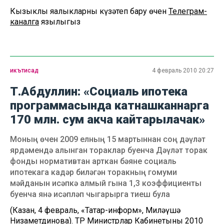
Кызыклы яңалыкларны күзәтеп бару өчен
Телеграм-
каналга
язылыгыз
икътисад
4 февраль 2010 20:27
Т.Абдуллин: «Социаль ипотека
программасында катнашканнарга
170 млн. сум акча кайтарылачак»
Моның өчен 2009 елның 15 мартыннан соң дәүләт
ярдәмендә алынган тораклар буенча Дәүләт торак
фонды нормативтан арткан бәяне социаль
ипотекага кадәр биләгән торакның гомуми
мәйданын исәпкә алмый гына 1,3 коэффициенты
буенча янә исәпләп чыгарырга тиеш була
(Казан, 4 февраль, «Татар-информ», Миләүшә
Низаметдинова). ТР Министрлар Кабинетының 2010