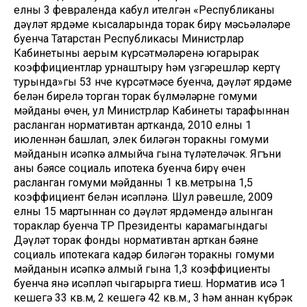
елның 3 февраленда кабул ителгән «Республиканың
дәүләт ярдәме кысаларында торак бирү мәсьәләләре
буенча Татарстан Республикасы Министрлар
Кабинетының аерым күрсәтмәләренә югарырак
коэффициентлар урнаштыру һәм үзгәрешләр кертү
турында»гы 53 нче күрсәтмәсе буенча, дәүләт ярдәме
белән бирелә торган торак бүлмәләрнең гомуми
мәйданы өчен, ул Министрлар Кабинеты тарафыннан
расланган нормативтан артканда, 2010 елның 1
июленнән башлап, элек биләгән торакның гомуми
мәйданын исәпкә алмыйча гына түләтеләчәк. Ягъни
аның бәясе социаль ипотека буенча бирү өчен
расланган гомуми мәйданның 1 кв.метрына 1,5
коэффициент белән исәпләнә. Шул рәвешле, 2009
елның 15 мартыннан соң дәүләт ярдәмендә алынган
тораклар буенча ТР Президенты карамагындагы
Дәүләт торак фонды нормативтан арткан бәяне
социаль ипотекага кадәр биләгән торакның гомуми
мәйданын исәпкә алмый гына 1,3 коэффициенты
буенча янә исәпләп чыгарырга тиеш. Норматив исә 1
кешегә 33 кв.м, 2 кешегә 42 кв.м., 3 һәм аннан күбрәк