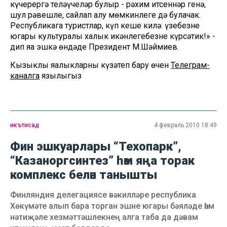
күчерергә теләүчеләр булыр - рәхим итсеннәр генә,
шул рәвешле, сайлап алу мөмкинлеге дә булачак.
Республикага туристлар, күп кеше килә: үзебезнең
югары культуралы халык икәнлегебезне күрсәтик!» -
дип яңа эшкә өндәде Президент М.Шәймиев.
Кызыклы яңалыкларны күзәтеп бару өчен
Телеграм-
каналга
язылыгыз
икътисад
4 февраль 2010 18:49
Фин эшкуарлары “Техопарк”,
“Казаноргсинтез” һәм яңа торак
комплекс белән танышты
Финляндия делегациясе вәкилләре республика
Хөкүмәте алып бара торган эшне югары бәяләде һәм
нәтиҗәле хезмәттәшлекнең алга таба да дәвам