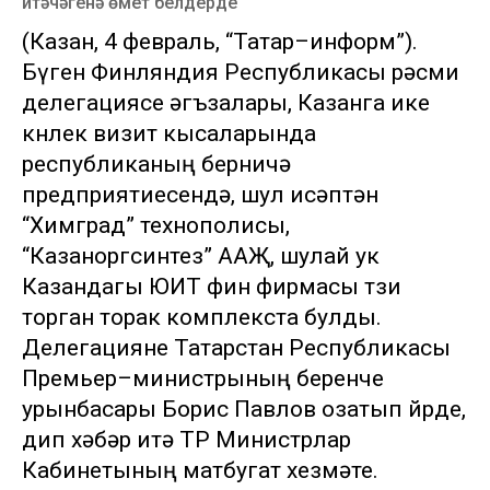
итәчәгенә өмет белдерде
(Казан, 4 февраль, “Татар–информ”).
Бүген Финляндия Республикасы рәсми
делегациясе әгъзалары, Казанга ике
көнлек визит кысаларында
республиканың берничә
предприятиесендә, шул исәптән
“Химград” технополисы,
“Казаноргсинтез” ААҖ, шулай ук
Казандагы ЮИТ фин фирмасы төзи
торган торак комплекста булды.
Делегацияне Татарстан Республикасы
Премьер–министрының беренче
урынбасары Борис Павлов озатып йөрде,
дип хәбәр итә ТР Министрлар
Кабинетының матбугат хезмәте.