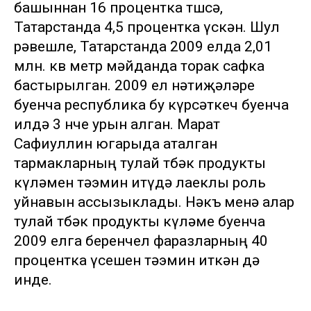
башыннан 16 процентка төшсә,
Татарстанда 4,5 процентка үскән. Шул
рәвешле, Татарстанда 2009 елда 2,01
млн. кв метр мәйданда торак сафка
бастырылган. 2009 ел нәтиҗәләре
буенча республика бу күрсәткеч буенча
илдә 3 нче урын алган. Марат
Сафиуллин югарыда аталган
тармакларның тулай төбәк продукты
күләмен тәэмин итүдә лаеклы роль
уйнавын ассызыклады. Нәкъ менә алар
тулай төбәк продукты күләме буенча
2009 елга беренчел фаразларның 40
процентка үсешен тәэмин иткән дә
инде.