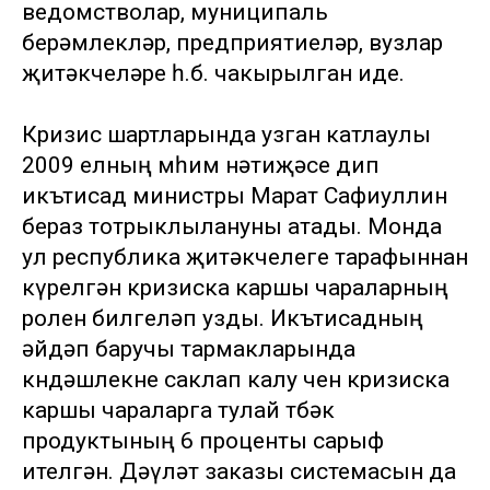
ведомстволар, муниципаль
берәмлекләр, предприятиеләр, вузлар
җитәкчеләре һ.б. чакырылган иде.
Кризис шартларында узган катлаулы
2009 елның мөһим нәтиҗәсе дип
икътисад министры Марат Сафиуллин
бераз тотрыклылануны атады. Монда
ул республика җитәкчелеге тарафыннан
күрелгән кризиска каршы чараларның
ролен билгеләп узды. Икътисадның
әйдәп баручы тармакларында
көндәшлекне саклап калу өчен кризиска
каршы чараларга тулай төбәк
продуктының 6 проценты сарыф
ителгән. Дәүләт заказы системасын да