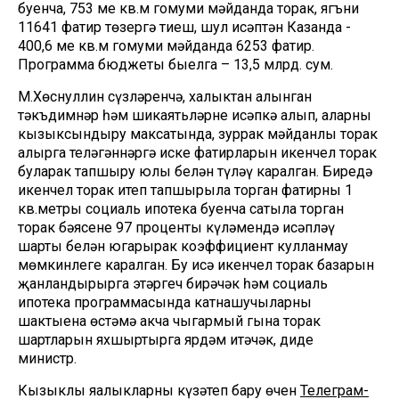
буенча, 753 мең кв.м гомуми мәйданда торак, ягъни
11641 фатир төзергә тиеш, шул исәптән Казанда -
400,6 мең кв.м гомуми мәйданда 6253 фатир.
Программа бюджеты быелга – 13,5 млрд. сум.
М.Хөснуллин сүзләренчә, халыктан алынган
тәкъдимнәр һәм шикаятьләрне исәпкә алып, аларны
кызыксындыру максатында, зуррак мәйданлы торак
алырга теләгәннәргә иске фатирларын икенчел торак
буларак тапшыру юлы белән түләү каралган. Биредә
икенчел торак итеп тапшырыла торган фатирның 1
кв.метры социаль ипотека буенча сатыла торган
торак бәясенең 97 проценты күләмендә исәпләү
шарты белән югарырак коэффициент кулланмау
мөмкинлеге каралган. Бу исә икенчел торак базарын
җанландырырга этәргеч бирәчәк һәм социаль
ипотека программасында катнашучыларның
шактыена өстәмә акча чыгармый гына торак
шартларын яхшыртырга ярдәм итәчәк, диде
министр.
Кызыклы яңалыкларны күзәтеп бару өчен
Телеграм-