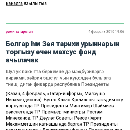
каналга
язылыгыз
рәсми татарстан
4 февраль 2010 19:06
Болгар һәм Зөя тарихи урыннарын
торгызу өчен махсус фонд
ачылачак
Шул ук вакытта беркемне дә мәҗбүриләргә
кирәкми, хәйрия эше ул чын күңелдән булырга
тиеш, дигән фикердә республика Президенты
(Казан, 4 февраль, «Татар-информ», Миләүшә
Низаметдинова). Бүген Казан Кремленың тәкъдим итү
корпусында ТР Президенты Минтимер Шәймиев
рәислегендә ТР Премьер-министры Рөстәм
Миңнеханов, ТР Дәүләт Советы Рәисе Фәрит
Мөхәммәтшин катнашында барган ТР Президенты