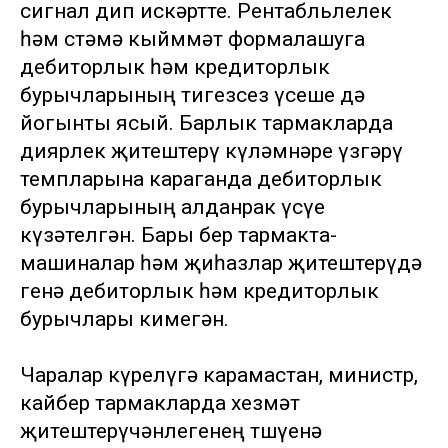
сигнал дип искәртте. Рентабльлелек
һәм өстәмә кыйммәт формалашуга
дебиторлык һәм кредиторлык
бурычларының тигезсез үсеше дә
йогынты ясый. Барлык тармакларда
диярлек җитештерү күләмнәре үзгәрү
темпларына караганда дебиторлык
бурычларының алданрак үсүе
күзәтелгән. Бары бер тармакта-
машиналар һәм җиһазлар җитештерүдә
генә дебиторлык һәм кредиторлык
бурычлары кимегән.
Чаралар күрелүгә карамастан, министр,
кайбер тармакларда хезмәт
җитештерүчәнлегенең төшүенә