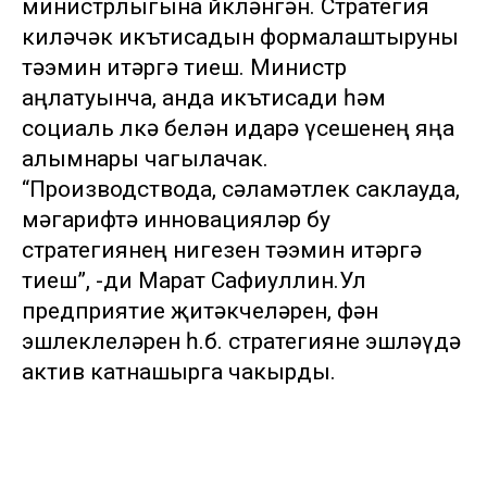
министрлыгына йөкләнгән. Стратегия
киләчәк икътисадын формалаштыруны
тәэмин итәргә тиеш. Министр
аңлатуынча, анда икътисади һәм
социаль өлкә белән идарә үсешенең яңа
алымнары чагылачак.
“Производствода, сәламәтлек саклауда,
мәгарифтә инновацияләр бу
стратегиянең нигезен тәэмин итәргә
тиеш”, -ди Марат Сафиуллин.Ул
предприятие җитәкчеләрен, фән
эшлеклеләрен һ.б. стратегияне эшләүдә
актив катнашырга чакырды.