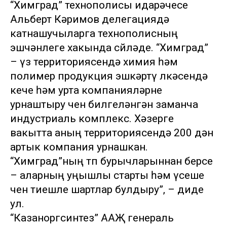
“Химград” технополисы идарәчесе
Альберт Кәримов делегациядә
катнашучыларга технополисның
эшчәнлеге хакында сөйләде. “Химград”
– үз территориясендә химия һәм
полимер продукция эшкәртү өлкәсендә
кече һәм урта компанияләрне
урнаштыру өчен билгеләнгән заманча
индустриаль комплекс. Хәзерге
вакытта аның территориясендә 200 дән
артык компания урнашкан.
“Химград”ның төп бурычларыннан берсе
– аларның уңышлы старты һәм үсеше
өчен тиешле шартлар булдыру”, – диде
ул.
“Казаноргсинтез” ААҖ генераль