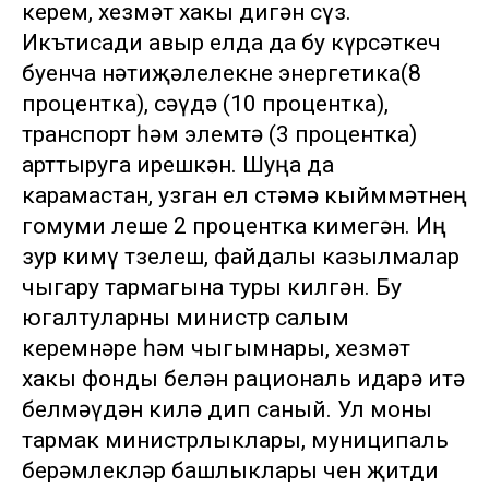
керем, хезмәт хакы дигән сүз.
Икътисади авыр елда да бу күрсәткеч
буенча нәтиҗәлелекне энергетика(8
процентка), сәүдә (10 процентка),
транспорт һәм элемтә (3 процентка)
арттыруга ирешкән. Шуңа да
карамастан, узган ел өстәмә кыйммәтнең
гомуми өлеше 2 процентка кимегән. Иң
зур кимү төзелеш, файдалы казылмалар
чыгару тармагына туры килгән. Бу
югалтуларны министр салым
керемнәре һәм чыгымнары, хезмәт
хакы фонды белән рациональ идарә итә
белмәүдән килә дип саный. Ул моны
тармак министрлыклары, муниципаль
берәмлекләр башлыклары өчен җитди