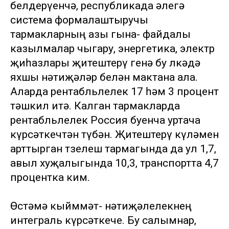
белдерүенчә, республикада әлегә
система формалаштыручы
тармакларның азы гына- файдалы
казылмалар чыгару, энергетика, электр
җиһазлары җитештерү генә бу өлкәдә
яхшы нәтиҗәләр белән мактана ала.
Аларда рентабльлелек 17 һәм 3 процент
тәшкил итә. Калган тармакларда
рентабльлелек Россия буенча уртача
күрсәткечтән түбән. Җитештерү күләмен
арттырган төзелеш тармагында да ул 1,7,
авыл хуҗалыгында 10,3, транспортта 4,7
процентка ким.
Өстәмә кыйммәт- нәтиҗәлелекнең
интеграль күрсәткече. Бу салымнар,