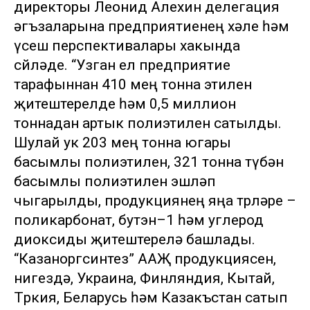
директоры Леонид Алехин делегация
әгъзаларына предприятиенең хәле һәм
үсеш перспективалары хакында
сөйләде. “Узган ел предприятие
тарафыннан 410 мең тонна этилен
җитештерелде һәм 0,5 миллион
тоннадан артык полиэтилен сатылды.
Шулай ук 203 мең тонна югары
басымлы полиэтилен, 321 тонна түбән
басымлы полиэтилен эшләп
чыгарылды, продукциянең яңа төрләре –
поликарбонат, бутэн–1 һәм углерод
диоксиды җитештерелә башлады.
“Казаноргсинтез” ААҖ продукциясен,
нигездә, Украина, Финляндия, Кытай,
Төркия, Беларусь һәм Казакъстан сатып