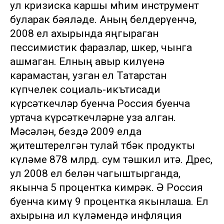
ул кризиска каршы мөһим инструмент
буларак бәяләде. Аның белдерүенчә,
2008 ел ахырында яңгыраган
пессимистик фаразлар, шөкер, чынга
ашмаган. Елның авыр килүенә
карамастан, узган ел Татарстан
күпчелек социаль-икътисади
күрсәткечләр буенча Россия буенча
уртача күрсәткечләрне уза алган.
Мәсәлән, бездә 2009 елда
җитештерелгән тулай төбәк продукты
күләме 878 млрд. сум тәшкил итә. Дөрес,
ул 2008 ел белән чагыштырганда,
якынча 5 процентка кимрәк. Ә Россия
буенча кимү 9 процентка якынлаша. Ел
ахырына ил күләмендә инфляция