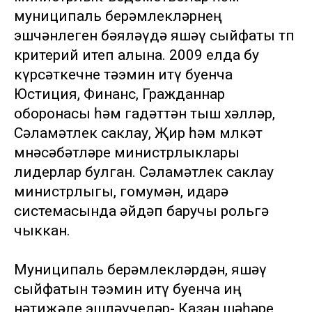
муниципаль берәмлекләрнең
эшчәнлеген бәяләүдә яшәү сыйфаты төп
критерий итеп алына. 2009 елда бу
күрсәткечне тәэмин итү буенча
Юстиция, Финанс, Гражданнар
оборонасы һәм гадәттән тыш хәлләр,
Сәламәтлек саклау, Җир һәм мөлкәт
мөнәсәбәтләре министрлыклары
лидерлар булган. Сәламәтлек саклау
министрлыгы, гомумән, идарә
системасында әйдәп баручы рольгә
чыккан.
Муниципаль берәмлекләрдән, яшәү
сыйфатын тәэмин итү буенча иң
нәтиҗәле эшләүчеләр- Казан шәһәре,