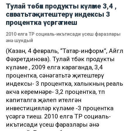
Тулай төбәк продукты күләме 3,4 ,
сәнәгатьтә җитештерү индексы 3
процентка үсәргә тиеш
2010 елга ТР социаль-икътисади үсеш фаразлары
әнә шундый
(Казан, 4 февраль, “Татар-информ”, Айгөл
Фәхретдинова). Тулай төбәк продукты
күләме , 2009 елга караганда, 3,4
процентка, сәнәгатьтә җитештерү
индексы- 3 процентка, халыкның реаль
акча керемнәре- 3,2 процентка, төп
капиталга җәлеп ителгән
инвестицияләр күләме -3 процентка
үсәргә тиеш. 2010 елга ТР социаль-
икътисади үсеш фаразлары әнә