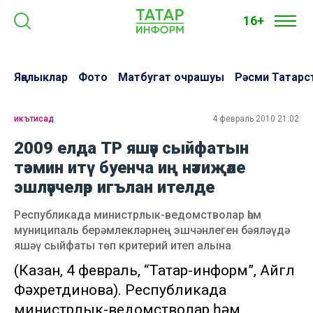
16+
Яңалыклар
Фото
Матбугат очрашуы
Рәсми Татарс
икътисад
4 февраль 2010 21:02
2009 елда ТР яшәү сыйфатын
тәэмин итү буенча иң нәтиҗәле
эшләүчеләр игълан ителде
Республикада министрлык-ведомстволар һәм
муниципаль берәмлекләрнең эшчәнлеген бәяләүдә
яшәү сыйфаты төп критерий итеп алына
(Казан, 4 февраль, “Татар-информ”, Айгөл
Фәхретдинова). Республикада
министрлык-ведомстволар һәм