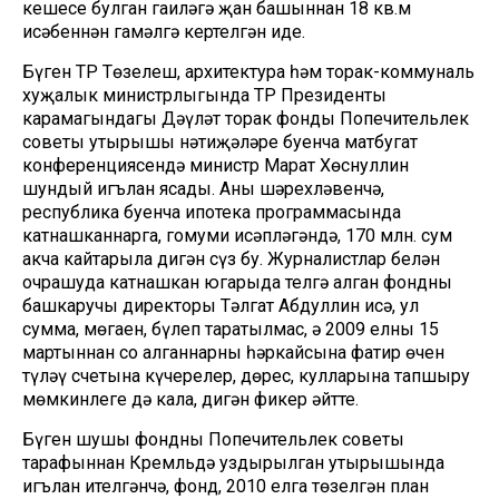
кешесе булган гаиләгә җан башыннан 18 кв.м
исәбеннән гамәлгә кертелгән иде.
Бүген ТР Төзелеш, архитектура һәм торак-коммуналь
хуҗалык министрлыгында ТР Президенты
карамагындагы Дәүләт торак фонды Попечительлек
советы утырышы нәтиҗәләре буенча матбугат
конференциясендә министр Марат Хөснуллин
шундый игълан ясады. Аның шәрехләвенчә,
республика буенча ипотека программасында
катнашканнарга, гомуми исәпләгәндә, 170 млн. сум
акча кайтарыла дигән сүз бу. Журналистлар белән
очрашуда катнашкан югарыда телгә алган фондның
башкаручы директоры Тәлгат Абдуллин исә, ул
сумма, мөгаен, бүлеп таратылмас, ә 2009 елның 15
мартыннан соң алганнарның һәркайсына фатир өчен
түләү счетына күчерелер, дөрес, кулларына тапшыру
мөмкинлеге дә кала, дигән фикер әйтте.
Бүген шушы фондның Попечительлек советы
тарафыннан Кремльдә уздырылган утырышында
игълан ителгәнчә, фонд, 2010 елга төзелгән план