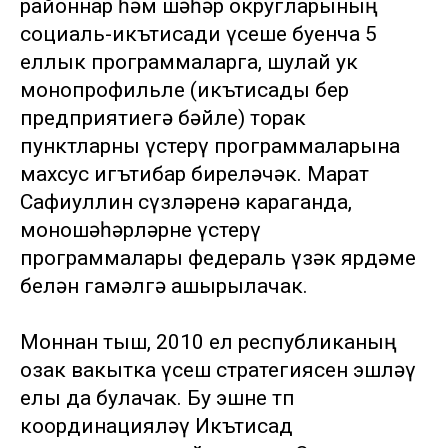
районнар һәм шәһәр округларының
социаль-икътисади үсеше буенча 5
еллык программаларга, шулай ук
монопрофильле (икътисады бер
предприятиегә бәйле) торак
пунктларны үстерү программаларына
махсус игътибар биреләчәк. Марат
Сафиуллин сүзләренә караганда,
моношәһәрләрне үстерү
программалары федераль үзәк ярдәме
белән гамәлгә ашырылачак.
Моннан тыш, 2010 ел республиканың
озак вакытка үсеш стратегиясен эшләү
елы да булачак. Бу эшне төп
координацияләү Икътисад