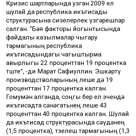
Кризис шартларында узган 2009 ел
шулай да республика икътисады
структурасына сизелерлек үзгәрешләр
салган. “Бәя факторы йогынтысында
файдалы казылмалар чыгару
тармагының республика
икътисадындагы чагыштырма
авырлыгы 22 проценттан 19 процентка
төште”, -ди Марат Сафиуллин. Эшкәртү
производстволарының өлеше дә 19
проценттан 17 процентка калган.
Гомумән алганда, соңгы бер ел эчендә
икътисадта сәнәгатьнең өлеше 43
проценттан 40 процентка калган. Шулай
да икътисад структурасында сәүдәнең
(1,5 процентка), төзелеш тармагының (1,3