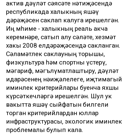
актив дәүләт сәясәте нәтиҗәсендә
республикада халыкның яшәү
дәрәҗәсен саклап калуга ирешелгән.
Иң мөһиме - халыкның реаль акча
керемнәре, сатып алу сәләте, хезмәт
хакы 2008 елдәрәҗәсендә сакланган.
Сәламәтлек саклауның торышы,
физкультура һәм спортны үстерү,
мәгариф, мәгълүматлаштыру, дәүләт
идарәсенең нәиҗәлелеге, иҗтимагый
иминлек критерийлары буенча яхшы
күрсәткечләргә ирешелгән. Шул ук
вакытта яшәү сыйфатын билгели
торган критерийлардан юллар
инфраструктурасы, экологик иминлек
проблемалы булып кала.