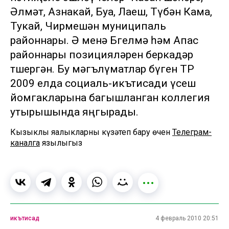
Әлмәт, Азнакай, Буа, Лаеш, Түбән Кама,
Тукай, Чирмешән муниципаль
районнары. Ә менә Бөгелмә һәм Апас
районнары позицияләрен беркадәр
төшергән. Бу мәгълүматлар бүген ТР
2009 елда социаль-икътисади үсеш
йомгакларына багышланган коллегия
утырышында яңгырады.
Кызыклы яңалыкларны күзәтеп бару өчен
Телеграм-
каналга
язылыгыз
икътисад
4 февраль 2010 20:51