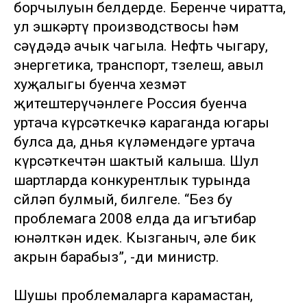
борчылуын белдерде. Беренче чиратта,
ул эшкәртү производствосы һәм
сәүдәдә ачык чагыла. Нефть чыгару,
энергетика, транспорт, төзелеш, авыл
хуҗалыгы буенча хезмәт
җитештерүчәнлеге Россия буенча
уртача күрсәткечкә караганда югары
булса да, дөнья күләмендәге уртача
күрсәткечтән шактый калыша. Шул
шартларда конкурентлык турында
сөйләп булмый, билгеле. “Без бу
проблемага 2008 елда да игътибар
юнәлткән идек. Кызганыч, әле бик
акрын барабыз”, -ди министр.
Шушы проблемаларга карамастан,