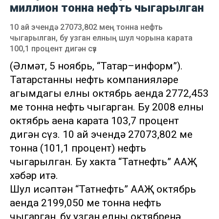
миллион тонна нефть чыгарылган
10 ай эчендә 27073,802 мең тонна нефть
чыгарылган, бу узган елның шул чорына карата
100,1 процент дигән сүз
(Әлмәт, 5 ноябрь, “Татар–информ”).
Татарстанның нефть компанияләре
агымдагы елның октябрь аенда 2772,453
мең тонна нефть чыгарган. Бу 2008 елның
октябрь аена карата 103,7 процент
дигән сүз. 10 ай эчендә 27073,802 мең
тонна (101,1 процент) нефть
чыгарылган. Бу хакта “Татнефть” ААҖ
хәбәр итә.
Шул исәптән “Татнефть” ААҖ октябрь
аенда 2199,050 мең тонна нефть
чыгарган, бу узган елның октябренә