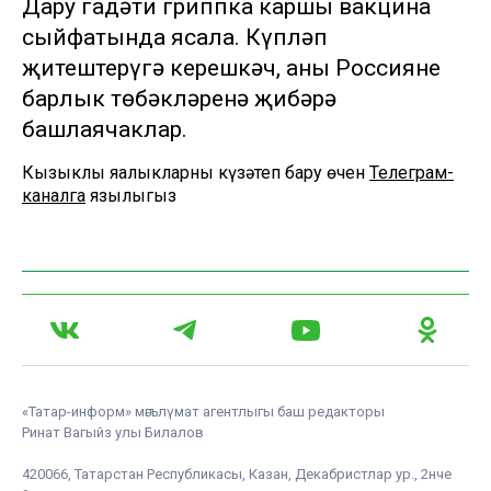
Дару гадәти гриппка каршы вакцина
сыйфатында ясала. Күпләп
җитештерүгә керешкәч, аны Россиянең
барлык төбәкләренә җибәрә
башлаячаклар.
Кызыклы яңалыкларны күзәтеп бару өчен
Телеграм-
каналга
язылыгыз
«Татар-информ» мәгълүмат агентлыгы баш редакторы
Ринат Вагыйз улы Билалов
420066, Татарстан Республикасы, Казан, Декабристлар ур., 2нче