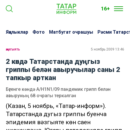
16+
Яңалыклар
Фото
Матбугат очрашуы
Рәсми Татарс
җәмгыять
5 ноябрь 2009 13:46
2 көндә Татарстанда дуңгыз
гриппы белән авыручылар саны 2
тапкыр арткан
Бүгенге көндә А/Н1N1/09 пандемик грипп белән
авыруның 68 очрагы теркәлгән
(Казан, 5 ноябрь, «Татар-информ»).
Татарстанда дуңгыз гриппы буенча
эпидемия вәзгыяте көн саен