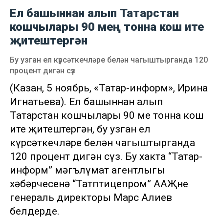
Ел башыннан алып Татарстан
кошчылары 90 мең тонна кош ите
җитештергән
Бу узган ел күрсәткечләре белән чагыштырганда 120
процент дигән сүз
(Казан, 5 ноябрь, «Татар-информ», Ирина
Игнатьева). Ел башыннан алып
Татарстан кошчылары 90 мең тонна кош
ите җитештергән, бу узган ел
күрсәткечләре белән чагыштырганда
120 процент дигән сүз. Бу хакта “Татар-
информ” мәгълүмат агентлыгы
хәбәрчесенә “Татптицепром” ААҖнең
генераль директоры Марс Алиев
белдерде.