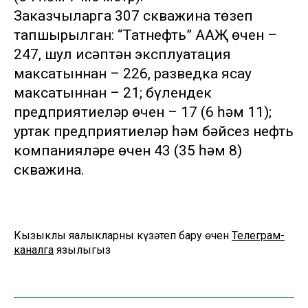
Заказчыларга 307 скважина төзеп
тапшырылган: “Татнефть” ААҖ өчен –
247, шул исәптән эксплуатация
максатыннан – 226, разведка ясау
максатыннан – 21; бүлендек
предприятиеләр өчен – 17 (6 һәм 11);
уртак предприятиеләр һәм бәйсез нефть
компанияләре өчен 43 (35 һәм 8)
скважина.
Кызыклы яңалыкларны күзәтеп бару өчен
Телеграм-
каналга
язылыгыз