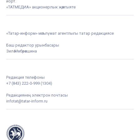
йорт.
«ТАТМЕДИА» акционерлык җәмгыяте
«Татар-информ» мәгълүмат агентлыгы татар редакциясе
Баш редактор урынбасары
Зилә Мөбәрәкшина
Редакция телефоны
+7 (843) 222-0-999 (1304)
Редакциянең электрон почтасы
infotat@tatar-inform.ru