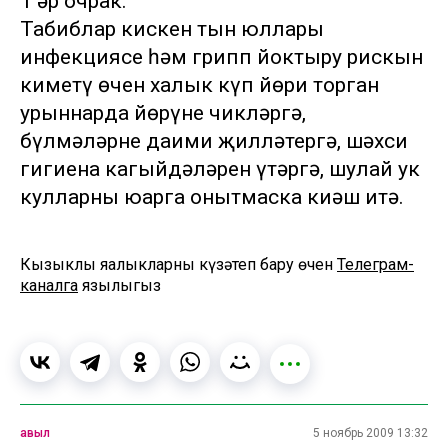
1 әр очрак.
Табиблар кискен тын юллары
инфекциясе һәм грипп йоктыру рискын
киметү өчен халык күп йөри торган
урыннарда йөрүне чикләргә,
бүлмәләрне даими җилләтергә, шәхси
гигиена кагыйдәләрен үтәргә, шулай ук
кулларны юарга онытмаска киңәш итә.
Кызыклы яңалыкларны күзәтеп бару өчен
Телеграм-
каналга
язылыгыз
авыл
5 ноябрь 2009 13:32