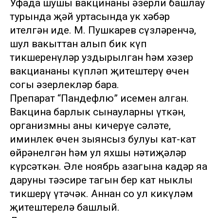
Уфада шушы вакцинаны әзерли башлау
турында җәй уртасында ук хәбәр
ителгән иде. М. Пушкарев сүзләренчә,
шул вакыттан алып бик күп
тикшеренүләр уздырылган һәм хәзер
вакциананы күпләп җитештерү өчен
соңгы әзерлекләр бара.
Препарат “Пандефлю” исемен алган.
Вакцина барлык сынауларны үткән,
организмның аны кичерүе сәләте,
иминлек өчен зыянсыз булуы кат-кат
өйрәнелгән һәм ул яхшы нәтиҗәләр
күрсәткән. Әле ноябрь азагына кадәр яңа
даруның тәэсире тагын бер кат ныклы
тикшерү үтәчәк. Аннан соң ул киңкүләм
җитештерелә башлый.