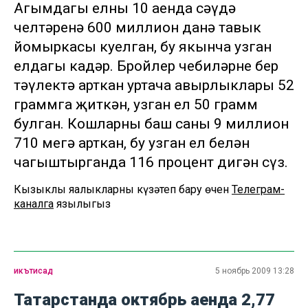
Агымдагы елның 10 аенда сәүдә
челтәренә 600 миллион данә тавык
йомыркасы куелган, бу якынча узган
елдагы кадәр. Бройлер чебиләрнең бер
тәүлектә арткан уртача авырлыклары 52
граммга җиткән, узган ел 50 грамм
булган. Кошларның баш саны 9 миллион
710 меңгә арткан, бу узган ел белән
чагыштырганда 116 процент дигән сүз.
Кызыклы яңалыкларны күзәтеп бару өчен
Телеграм-
каналга
язылыгыз
икътисад
5 ноябрь 2009 13:28
Татарстанда октябрь аенда 2,77