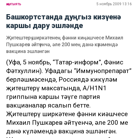
җәмгыять
5 ноябрь 2009 13:16
Башкортстанда дуңгыз кизүенә
каршы дару эшләнде
Җитештерү ширкәтенең фәнни киңәшчесе Михаил
Пушкарев әйтүенчә, әле 200 мең данә күләмендә
вакцина эшләнгән
(Уфа, 5 ноябрь, “Татар-информ”, Фәнис
Фәтхуллин). Уфадагы “Иммунопрепарат”
берләшмәсендә, Россиядә киңкүләм
җитештерү максатында, А/H1N1
гриппына каршы тәүге партия
вакцианалар ясалып бетте.
Җитештерү ширкәтенең фәнни киңәшчесе
Михаил Пушкарев әйтүенчә, әле 200 мең
данә күләмендә вакцина эшләнгән.