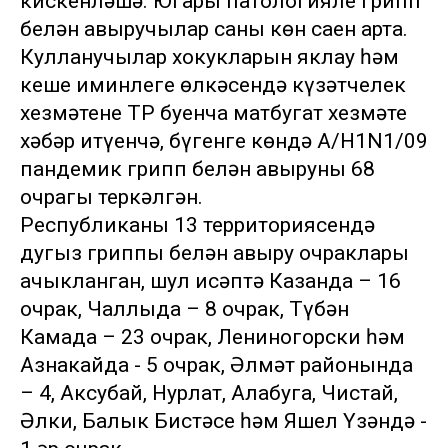
кискенләшә. Югары патологияле грипп
белән авыручылар саны көн саен арта.
Кулланучылар хокукларын яклау һәм
кеше иминлеге өлкәсендә күзәтчелек
хезмәтенең ТР буенча матбугат хезмәте
хәбәр итүенчә, бүгенге көндә А/Н1N1/09
пандемик грипп белән авыруның 68
очрагы теркәлгән.
Республиканың 13 территориясендә
дуңгыз гриппы белән авыру очраклары
ачыкланган, шул исәптә Казанда – 16
очрак, Чаллыда – 8 очрак, Түбән
Камада – 23 очрак, Лениногорски һәм
Азнакайда - 5 очрак, Әлмәт районында
– 4, Аксубай, Нурлат, Алабуга, Чистай,
Әлки, Балык Бистәсе һәм Яшел Үзәндә -