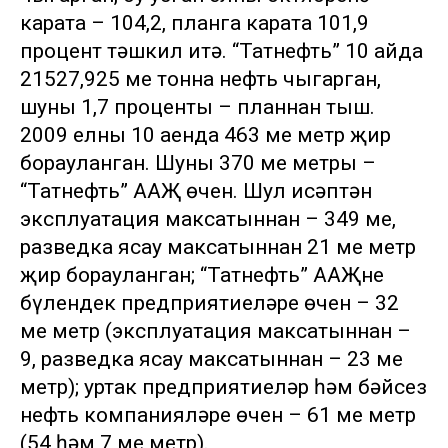
карата – 104,2, планга карата 101,9
процент тәшкил итә. “Татнефть” 10 айда
21527,925 мең тонна нефть чыгарган,
шуның 1,7 проценты – планнан тыш.
2009 елның 10 аенда 463 мең метр җир
борауланган. Шуның 370 мең метры –
“Татнефть” ААҖ өчен. Шул исәптән
эксплуатация максатыннан – 349 мең,
разведка ясау максатыннан 21 мең метр
җир борауланган; “Татнефть” ААҖнең
бүлендек предприятиеләре өчен – 32
мең метр (эксплуатация максатыннан –
9, разведка ясау максатыннан – 23 мең
метр); уртак предприятиеләр һәм бәйсез
нефть компанияләре өчен – 61 мең метр
(54 һәм 7 мең метр).