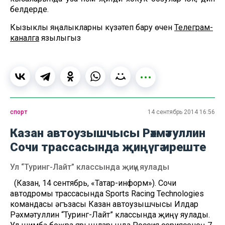
белдерде.
Кызыклы яңалыкларны күзәтеп бару өчен
Телеграм-
каналга
язылыгыз
спорт
14 сентябрь 2014 16:56
Казан автоузышчысы Рәхмәтуллин
Сочи трассасында җиңүгә иреште
Ул “Туринг-Лайт” классында җиңү яулады
(Казан, 14 сентябрь, «Татар-информ»). Сочи
автодромы трассасында Sports Racing Technologies
командасы әгъзасы Казан автоузышчысы Илдар
Рәхмәтуллин “Туринг-Лайт” классында җиңү яулады.