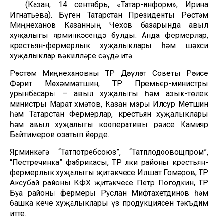
(Казан, 14 сентябрь, «Татар-информ», Ирина
Игнатьева). Бүген Татарстан Президенты Рөстәм
Миңнеханов Казанның Чехов базарында авыл
хуҗалыгы ярминкәсендә булды. Анда фермерлар,
крестьян-фермерлык хуҗалыклары һәм шәхси
хуҗалыклар вәкилләре сәүдә итә.
Рөстәм Миңнехановны ТР Дәүләт Советы Рәисе
Фәрит Мөхәммәтшин, ТР Премьер-министры
урынбасары – авыл хуҗалыгы һәм азык-төлек
министры Марат Әхмәтов, Казан мэры Илсур Метшин
һәм Татарстан Фермерлар, крестьян хуҗалыклары
һәм авыл хуҗалыгы кооперативы рәисе Камияр
Байтимеров озатып йөрде.
Ярминкәгә “Татпотребсоюз”, “Татплодоовощпром”,
“Пестречинка” фабрикасы, ТР Әлки районы крестьян-
фермерлык хуҗалыгы җитәкчесе Илшат Гомәров, ТР
Аксубай районы КФХ җитәкчесе Петр Погодкин, ТР
Буа районы фермеры Руслан Мифтахетдинов һәм
башка кече хуҗалыклары үз продукциясен тәкъдим
итте.