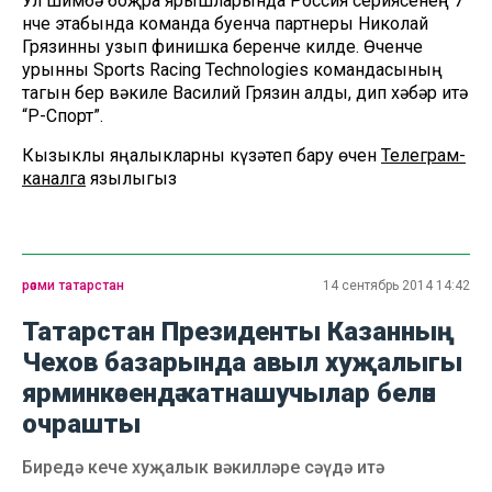
Ул шимбә боҗра ярышларында Россия сериясенең 7
нче этабында команда буенча партнеры Николай
Грязинны узып финишка беренче килде. Өченче
урынны Sports Racing Technologies командасының
тагын бер вәкиле Василий Грязин алды, дип хәбәр итә
“Р-Спорт”.
Кызыклы яңалыкларны күзәтеп бару өчен
Телеграм-
каналга
язылыгыз
рәсми татарстан
14 сентябрь 2014 14:42
Татарстан Президенты Казанның
Чехов базарында авыл хуҗалыгы
ярминкәсендә катнашучылар белән
очрашты
Биредә кече хуҗалык вәкилләре сәүдә итә