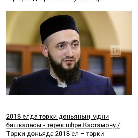
2018 елда төрки дөньяның мәдәни
башкаласы - төрек шәһәре Кастамону./
Төрки дөньяда 2018 ел – төрки