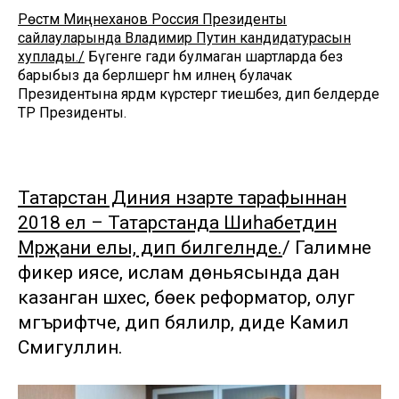
Рөстәм Миңнеханов Россия Президенты
сайлауларында Владимир Путин кандидатурасын
хуплады./
Бүгенге гади булмаган шартларда без
барыбыз да берләшергә һәм илнең булачак
Президентына ярдәм күрсәтергә тиешбез, дип белдерде
ТР Президенты.
Татарстан Диния нәзарәте тарафыннан
2018 ел – Татарстанда Шиһабетдин
Мәрҗани елы, дип билгеләнде.
/ Галимне
фикер иясе, ислам дөньясында дан
казанган шәхес, бөек реформатор, олуг
мәгърифәтче, дип бәялиләр, диде Камил
Сәмигуллин.