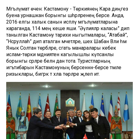
Мәгълүмат өчен: Кастамону - Төркиянең Кара диңгез
буена урнашкан борынгы шәһәрләренең берсе. Анда,
2016 елгы халык санын исәпләү мәгълүматларына
караганда, 114 мең кеше яши. “Әүлияләр каласы” дип
танылган Кастамону тарихи ныгытмалары, “Атабай”,
“Нәсруллаһ” дип аталган мәчетләре, шәех Шабан Вәли һәм
Янык Солтан төрбәләре, сәгать манаралары кебек
ислам-төрки мәдәниятенә кагылышлы күпсанлы
борынгы әсәрләре белән дан тота. Туристларның
игътибарын Кастамонуның берсеннән-берсе тәмле
ризыклары, бигрәк тә хәлвә төрләре җәлеп итә.