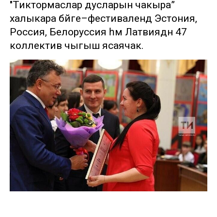
"Тиктормаслар дусларын чакыра”
халыкара бәйге–фестивалендә Эстония,
Россия, Белорусcия һәм Латвиядән 47
коллектив чыгыш ясаячак.