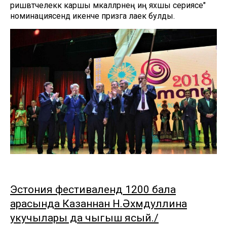
ришвәтчелеккә каршы мәкаләләрнең иң яхшы сериясе"
номинациясендә икенче призга лаек булды.
Эстония фестивалендә 1200 бала
арасында Казаннан Н.Әхмәдуллина
укучылары да чыгыш ясый./