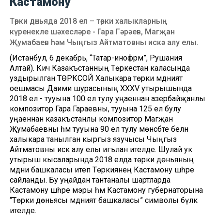
Кастамону
Төрки дөньяда 2018 ел – төрки халыкларның
күренекле шәхесләре - Гара Гәрәев, Магҗан
Җумабаев һәм Чыңгыз Айтматовны искә алу елы.
(Истанбул, 6 декабрь, “Татар-инофрм”, Рушания
Алтай). Кичә Казакъстанның Төркестан каласында
уздырылган ТӨРКСОЙ Халыкара төрки мәдәният
оешмасы Даими шурасының XXXV утырышында
2018 ел - тууына 100 ел тулу уңаеннан азербайҗанлы
композитор Гара Гараевны, тууына 125 ел булу
уңаеннан казакъстанлы композитор Магҗан
Җумабаевны һәм тууына 90 ел тулу мөнәсәбәте белән
халыкара танылган кыргыз язучысы Чыңгыз
Айтматовны искә алу елы игълан ителде. Шулай ук
утырыш кысаларында 2018 елда төрки дөньяның
мәдәни башкаласы итеп Төркиянең Кастамону шәһәре
сайланды. Бу уңайдан тантаналы шартларда
Кастамону шәһәре мэры һәм Кастамону губернаторына
“Төрки дөньясы мәдәният башкаласы” символы бүләк
ителде.