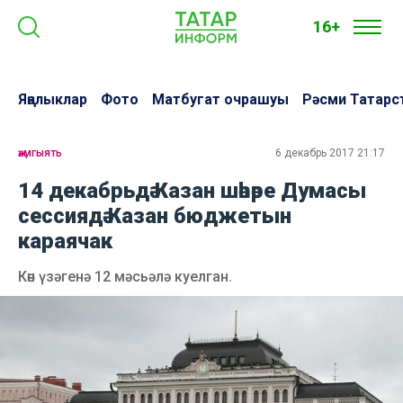
16+
Яңалыклар
Фото
Матбугат очрашуы
Рәсми Татарс
җәмгыять
6 декабрь 2017 21:17
14 декабрьдә Казан шәһәре Думасы
сессиядә Казан бюджетын
караячак
Көн үзәгенә 12 мәсьәлә куелган.