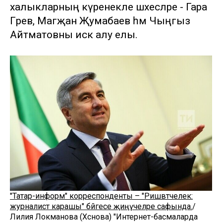
халыкларның күренекле шәхесләре - Гара
Гәрәев, Магҗан Җумабаев һәм Чыңгыз
Айтматовны искә алу елы.
"Татар-информ" корреспонденты – "Ришвәтчелек:
журналист карашы" бәйгесе җиңүчеләре сафында.
/
Лилия Локманова (Хәсәнова) "Интернет-басмаларда