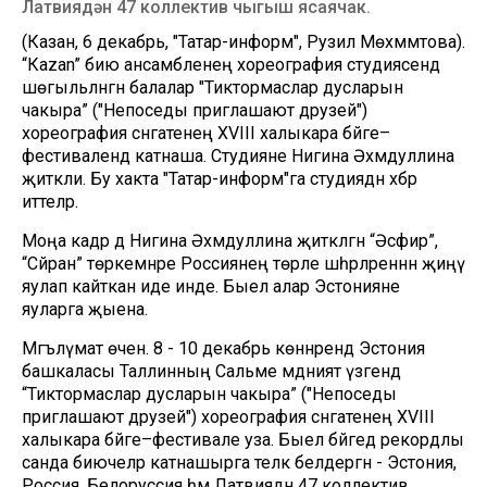
Латвиядән 47 коллектив чыгыш ясаячак.
(Казан, 6 декабрь, "Татар-информ", Рузилә Мөхәммәтова).
“Каzan” бию ансамбленең хореография студиясендә
шөгыльләнгән балалар "Тиктормаслар дусларын
чакыра” ("Непоседы приглашают друзей")
хореография сәнгатенең XVIII халыкара бәйге–
фестивалендә катнаша. Студияне Нигина Әхмәдуллина
җитәкли. Бу хакта "Татар-информ"га студиядән хәбәр
иттеләр.
Моңа кадәр дә Нигина Әхмәдуллина җитәкләгән “Әсфир”,
“Сәйран” төркемнәре Россиянең төрле шәһәрләреннән җиңү
яулап кайткан иде инде. Быел алар Эстонияне
яуларга җыена.
Мәгълүмат өчен. 8 - 10 декабрь көннәрендә Эстония
башкаласы Таллинның Сальме мәдәният үзәгендә
“Тиктормаслар дусларын чакыра” ("Непоседы
приглашают друзей") хореография сәнгатенең XVIII
халыкара бәйге–фестивале уза. Быел бәйгедә рекордлы
санда биючеләр катнашырга теләк белдергән - Эстония,
Россия, Белорусcия һәм Латвиядән 47 коллектив