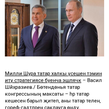
Милли Шура татар халкы үсешен тәэмин
итү стратегиясе буенча эшләячәк
– Васил
Шәйхразиев./ Бөтендөнья татар
конгрессының максаты – һәр татар
кешесенә барып җитеп, аны татар телен,
гореф-гадәтләрен саклауга өндәү.