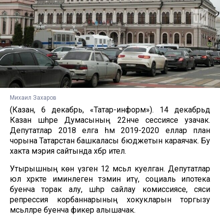
Михаил Захаров
(Казан, 6 декабрь, «Татар-информ»). 14 декабрьдә
Казан шәһәре Думасының 22нче сессиясе узачак.
Депутатлар 2018 елга һәм 2019-2020 еллар план
чорына Татарстан башкаласы бюджетын караячак. Бу
хакта мэрия сайтында хәбәр ителә.
Утырышның көн үзәгенә 12 мәсьәлә куелган. Депутатлар
юл хәрәкәте иминлеген тәэмин итү, социаль ипотека
буенча торак алу, шәһәр сайлау комиссиясе, сәяси
репрессия корбаннарының хокукларын торгызу
мәсьәләләре буенча фикер алышачак.