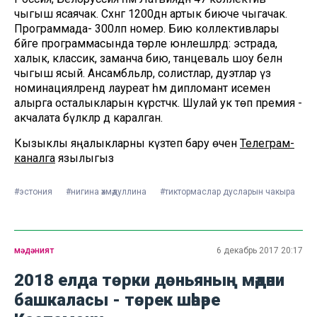
чыгыш ясаячак. Сәхнәгә 1200дән артык биюче чыгачак.
Программада- 300ләп номер. Бию коллективлары
бәйге программасында төрле юнәлешләрдә: эстрада,
халык, классик, заманча бию, танцеваль шоу белән
чыгыш ясый. Ансамбльләр, солистлар, дуэтлар үз
номинацияләрендә лауреат һәм дипломант исемен
алырга осталыкларын күрсәтәчәк. Шулай ук төп премия -
акчалата бүләкләр дә каралган.
Кызыклы яңалыкларны күзәтеп бару өчен
Телеграм-
каналга
язылыгыз
#эстония
#нигина әхмәдуллина
#тиктормаслар дусларын чакыра
мәдәният
6 декабрь 2017 20:17
2018 елда төрки дөньяның мәдәни
башкаласы - төрек шәһәре