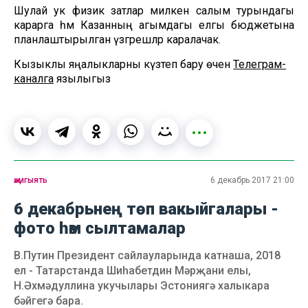
Шулай ук физик затлар милкенә салым турындагы
карарга һәм Казанның агымдагы елгы бюджетына
планлаштырылган үзгәрешләр каралачак.
Кызыклы яңалыкларны күзәтеп бару өчен
Телеграм-
каналга
язылыгыз
җәмгыять
6 декабрь 2017 21:00
6 декабрьнең төп вакыйгалары -
фото һәм сылтамалар
В.Путин Президент сайлауларында катнаша, 2018
ел - Татарстанда Шиһабетдин Мәрҗани елы,
Н.Әхмәдуллина укучылары Эстониягә халыкара
бәйгегә бара.