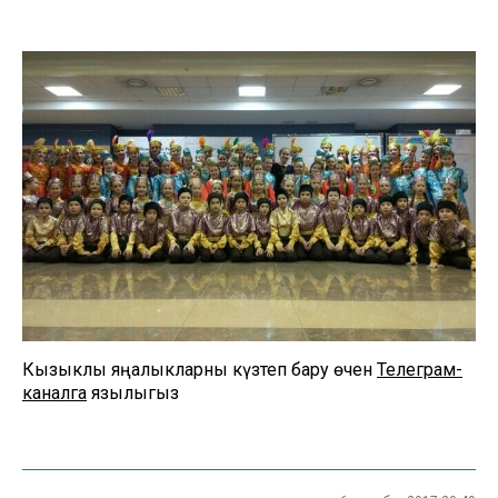
Кызыклы яңалыкларны күзәтеп бару өчен
Телеграм-
каналга
язылыгыз