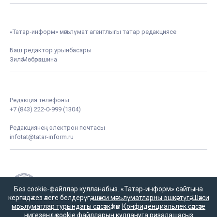
«Татар-информ» мәгълүмат агентлыгы татар редакциясе
Баш редактор урынбасары
Зилә Мөбәрәкшина
Редакция телефоны
+7 (843) 222-0-999 (1304)
Редакциянең электрон почтасы
infotat@tatar-inform.ru
Без cookie-файллар кулланабыз. «Татар-информ» сайтына
кергәндә сез әлеге белдерүгә,
шәхси мәгълүматларны эшкәртүгә
,
Шәхси
мәгълүматлар турындагы сәясәткә
һәм
Конфиденциальлек сәясәте
«Татмедиа» республика матбугат һәм массакүләм
нигезендә cookie файлларын куллануга ризалашасыз