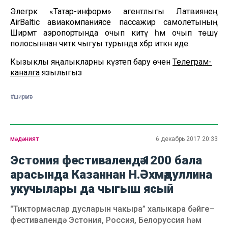
Элегрәк «Татар-информ» агентлыгы Латвиянең
AirBaltic авиакомпаниясе пассажир самолетының
Ширмәт аэропортында очып китү һәм очып төшү
полосыннан читкә чыгуы турында хәбәр иткән иде.
Кызыклы яңалыкларны күзәтеп бару өчен
Телеграм-
каналга
язылыгыз
#ширәмәт
мәдәният
6 декабрь 2017 20:33
Эстония фестивалендә 1200 бала
арасында Казаннан Н.Әхмәдуллина
укучылары да чыгыш ясый
"Тиктормаслар дусларын чакыра” халыкара бәйге–
фестивалендә Эстония, Россия, Белорусcия һәм