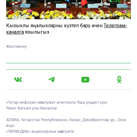
Кызыклы яңалыкларны күзәтеп бару өчен
Телеграм-
каналга
язылыгыз
#кастамону
«Татар-информ» мәгълүмат агентлыгы баш редакторы
Ринат Вагыйз улы Билалов
420066, Татарстан Республикасы, Казан, Декабристлар ур., 2нче
йорт.
«ТАТМЕДИА» акционерлык җәмгыяте