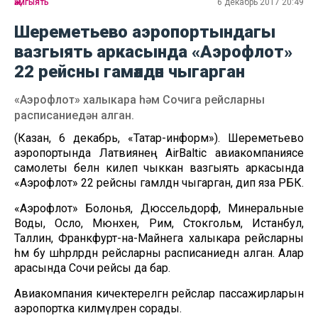
җәмгыять
6 декабрь 2017 20:49
Шереметьево аэропортындагы
вазгыять аркасында «Аэрофлот»
22 рейсны гамәлдән чыгарган
«Аэрофлот» халыкара һәм Сочига рейсларны
расписаниедән алган.
(Казан, 6 декабрь, «Татар-информ»). Шереметьево
аэропортында Латвиянең AirBaltic авиакомпаниясе
самолеты белән килеп чыккан вазгыять аркасында
«Аэрофлот» 22 рейсны гамәлдән чыгарган, дип яза РБК.
«Аэрофлот» Болонья, Дюссельдорф, Минеральные
Воды, Осло, Мюнхен, Рим, Стокгольм, Истанбул,
Таллин, Франкфурт-на-Майнега халыкара рейсларны
һәм бу шәһәрләрдән рейсларны расписаниедән алган. Алар
арасында Сочи рейсы да бар.
Авиакомпания кичектерелгән рейслар пассажирларын
аэропортка килмәүләрен сорады.