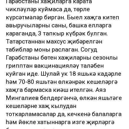
Гарәбстаны хаҗиларга карата
чикләүләр куймаса да, төрле
күрсәтмәләр биргән. Быел хаҗга китеп
авыручыларның саны, башка елларга
караганда, 3 тапкыр күбрәк булган.
Татарстаннан махсус җибәрелгән
табиблар моны раслаган. Согуд
Гарәбстаны бөтен хаҗиларны сезонлы
грипптан вакцинацияләү таләбен
куйган иде. Шулай ук 18 яшькә кадәрле
һәм 70-80 яшьтән өлкәнрәк кешеләргә
хаҗга бармаска киңәш ителгән. Аяз
Мингалиев белдергәнчә, өлкән яшьтәге
кешеләрне хаҗ кылудан
тоткарламасалар да, кечкенә балаларга
һәм йөкле хатыннарга изге җирләргә