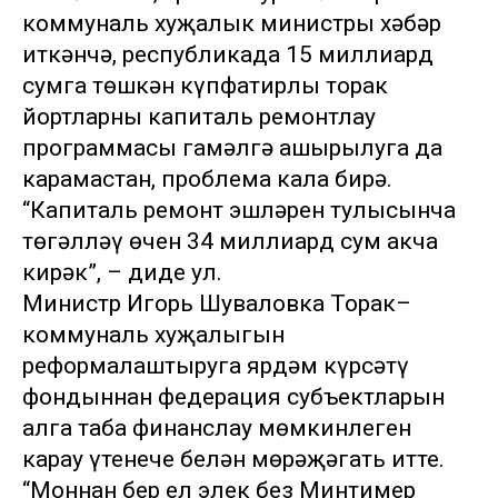
коммуналь хуҗалык министры хәбәр
иткәнчә, республикада 15 миллиард
сумга төшкән күпфатирлы торак
йортларны капиталь ремонтлау
программасы гамәлгә ашырылуга да
карамастан, проблема кала бирә.
“Капиталь ремонт эшләрен тулысынча
төгәлләү өчен 34 миллиард сум акча
кирәк”, – диде ул.
Министр Игорь Шуваловка Торак–
коммуналь хуҗалыгын
реформалаштыруга ярдәм күрсәтү
фондыннан федерация субъектларын
алга таба финанслау мөмкинлеген
карау үтенече белән мөрәҗәгать итте.
“Моннан бер ел элек без Минтимер