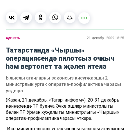
җәмгыять
21 декабрь 2009 18:25
Татарстанда «Чыршы»
операциясендә пилотсыз очкыч
һәм вертолет та җәлеп ителә
Ылыслы агачларны законсыз кисүгә каршы 2
министрлык уртак оператив-профилактика чарасы
уздыра
(Казан, 21 декабрь, «Татар-информ»). 20-31 декабрь
көннәрендә ТР буенча Эчке эшләр министрлыгы
белән ТР Урман хуҗалыгы министрлыгы «Чыршы»
оператив-профилактика чарасы үткәрә.
Ике министрлыкның уртак чарасы ылыслы агачларны