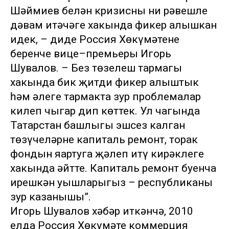
Шәймиев белән кризисның ни рәвешле
дәвам итәчәге хакында фикер алышкан
идек, – диде Россия Хөкүмәтенең
беренче вице–премьеры Игорь
Шувалов. – Без төзелеш тармагы
хакында бик җитди фикер алыштык
һәм әлеге тармакта зур проблемалар
килеп чыгар дип көттек. Ул чагында
Татарстан башлыгы эшсез калган
төзүчеләрне капиталь ремонт, торак
фондын яңартуга җәлеп итү кирәклеге
хакында әйтте. Капиталь ремонт буенча
ирешкән уңышларыгыз – республиканың
зур казанышы”.
Игорь Шувалов хәбәр иткәнчә, 2010
елда Россия Хөкүмәте коммерция