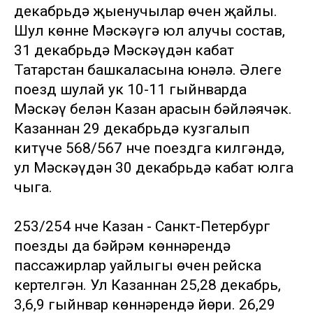
декабрьдә җыенучылар өчен җайлы.
Шул көнне Мәскәүгә юл алучы состав,
31 декабрьдә Мәскәүдән кабат
Татарстан башкаласына юнәлә. Әлеге
поезд шулай ук 10-11 гыйнварда
Мәскәү белән Казан арасын бәйләячәк.
Казаннан 29 декабрьдә кузгалып
китүче 568/567 нче поездга килгәндә,
ул Мәскәүдән 30 декабрьдә кабат юлга
чыга.
253/254 нче Казан - Санкт-Петербург
поезды да бәйрәм көннәрендә
пассажирлар уңайлыгы өчен рейска
кертелгән. Ул Казаннан 25,28 декабрь,
3,6,9 гыйнвар көннәрендә йөри. 26,29