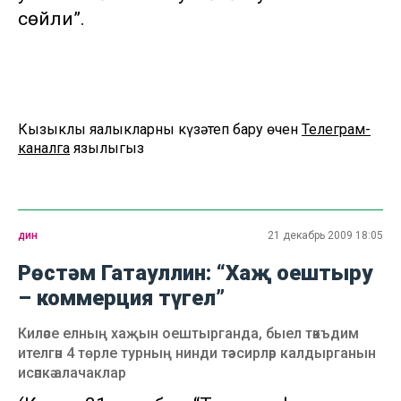
сөйли”.
Кызыклы яңалыкларны күзәтеп бару өчен
Телеграм-
каналга
язылыгыз
дин
21 декабрь 2009 18:05
Рөстәм Гатауллин: “Хаҗ оештыру
– коммерция түгел”
Киләсе елның хаҗын оештырганда, быел тәкъдим
ителгән 4 төрле турның нинди тәэсирләр калдырганын
исәпкә алачаклар