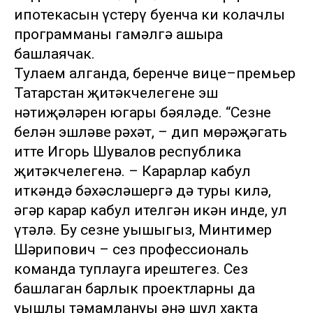
ипотекасын үстерү буенча киң колачлы
программаны гамәлгә ашыра
башлаячак.
Тулаем алганда, беренче вице–премьер
Татарстан җитәкчелегенең эш
нәтиҗәләрен югары бәяләде. “Сезнең
белән эшләве рәхәт, – дип мөрәҗәгать
итте Игорь Шувалов республика
җитәкчелегенә. – Карарлар кабул
иткәндә бәхәсләшергә дә туры килә,
әгәр карар кабул ителгән икән инде, ул
үтәлә. Бу сезнең уңышыгыз, Минтимер
Шәрипович – сез профессиональ
команда туплауга ирештегез. Сез
башлаган барлык проектларның да
уңышлы тәмамлануы әнә шул хакта