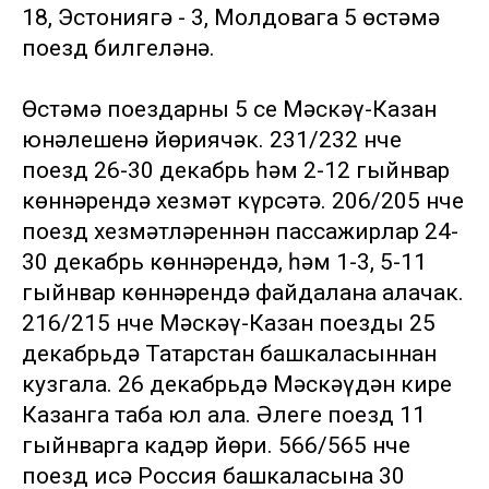
18, Эстониягә - 3, Молдовага 5 өстәмә
поезд билгеләнә.
Өстәмә поездарның 5 се Мәскәү-Казан
юнәлешенә йөриячәк. 231/232 нче
поезд 26-30 декабрь һәм 2-12 гыйнвар
көннәрендә хезмәт күрсәтә. 206/205 нче
поезд хезмәтләреннән пассажирлар 24-
30 декабрь көннәрендә, һәм 1-3, 5-11
гыйнвар көннәрендә файдалана алачак.
216/215 нче Мәскәү-Казан поезды 25
декабрьдә Татарстан башкаласыннан
кузгала. 26 декабрьдә Мәскәүдән кире
Казанга таба юл ала. Әлеге поезд 11
гыйнварга кадәр йөри. 566/565 нче
поезд исә Россия башкаласына 30