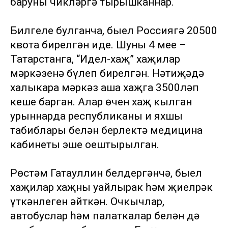
баруны чикләргә тырышканнар.
Билгеле булганча, быел Россиягә 20500
квота бирелгән иде. Шуның 4 меңе –
Татарстанга, “Идел-хаҗ” хаҗилар
мәркәзенә бүлеп бирелгән. Нәтиҗәдә
халыкара мәркәз аша хаҗга 3500ләп
кеше барган. Алар өчен хаҗ кылган
урыннарда республиканың иң яхшы
табиблары белән берлектә медицина
кабинеты эше оештырылган.
Рөстәм Гатауллин белдергәнчә, быел
хаҗилар хаҗның уңайлырак һәм җиңелрәк
үткәнлеген әйткән. Очкычлар,
автобуслар һәм палаткалар белән дә