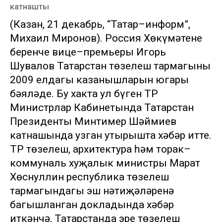
катнашты
(Казан, 21 декабрь, “Татар–информ”,
Михаил Миронов). Россия Хөкүмәтенең
беренче вице–премьеры Игорь
Шувалов Татарстан төзелеш тармагының
2009 елдагы казанышларын югары
бәяләде. Бу хакта ул бүген ТР
Министрлар Кабинетында Татарстан
Президенты Минтимер Шәймиев
катнашында узган утырышта хәбәр итте.
ТР төзелеш, архитектура һәм торак–
коммуналь хуҗалык министры Марат
Хөснуллин республика төзелеш
тармагындагы эш нәтиҗәләренә
багышланган докладында хәбәр
иткәнчә, Татарстанда эре төзелеш