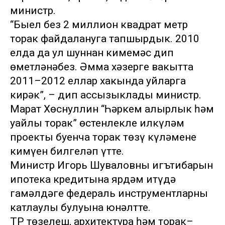
министр.
“Быел без 2 миллион квадрат метр
торак файдалануга тапшырдык. 2010
елда да ул шуннан кимемәс дип
өметләнәбез. Әмма хәзерге вакытта
2011–2012 еллар хакында уйларга
кирәк”, – дип ассызыклады министр.
Марат Хөснуллин “Һәркем алырлык һәм
уңайлы торак” өстенлекле илкүләм
проекты буенча торак төзү күләменең
кимүен билгеләп үтте.
Министр Игорь Шуваловның игътибарын
ипотека кредитына ярдәм итүдә
гамәлдәге федераль инструментларның
катлаулы булуына юнәлтте.
ТР төзелеш, архитектура һәм торак–