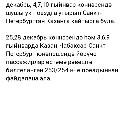
декабрь, 4,7,10 гыйнвар көннәрендә
шушы ук поездга утырып Санкт-
Петербургтан Казанга кайтырга була.
25,28 декабрь көннәрендә һәм 3,6,9
гыйнварда Казан-Чабаксар-Санкт-
Петербург юнәлешендә йөрүче
пассажирлар өстәмә рәвештә
билгеләнгән 253/254 нче поездыннан
файдалана ала.