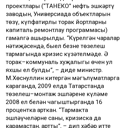
проектлары (“ТАНЕКО” нефть эшкәртү
заводын, Универсиада объектларын
төзү, күпфатирлы торак йортларны
капиталь ремонтлау программасы)
гамәлгә ашырылды. “Күрелгән чаралар
нәтиҗәсендә, быел безнең төзелеш
тармагында кризис күзәтелмәде. Ә
торак–коммуналь хуҗалыгы өчен ул
яхшы ел булды”, – диде министр.
М.Хөснуллин китергән мәгълүматларга
караганда, 2009 елда Татарстанда
төзелеш–монтаж эшләренең күләме
2008 ел белән чагыштырганда 16
процентка арткан. “Тармакта
эшләүчеләрнең саны, кризиска да
карамастан, артты”, – дип хәбәр итте