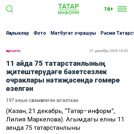
16+
Яңалыклар
Фото
Матбугат очрашуы
Рәсми Татарс
җәмгыять
21 декабрь 2009 18:55
11 айда 75 татарстанлының
җитештерүдәге бәхетсезлек
очраклары нәтиҗәсендә гомере
өзелгән
197 кеше сәламәтлеген югалткан
(Казан, 21 декабрь, “Татар–информ”,
Лилия Маркелова). Агымдагы елның 11
аенда 75 татарстанлының