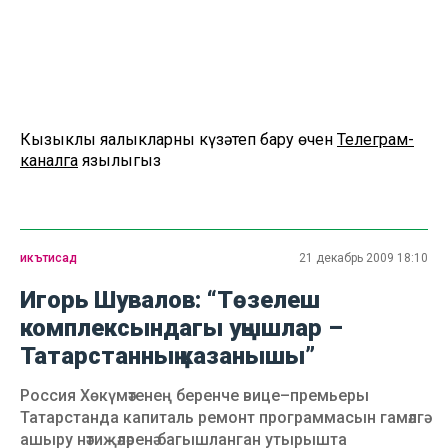
Кызыклы яңалыкларны күзәтеп бару өчен
Телеграм-
каналга
язылыгыз
икътисад
21 декабрь 2009 18:10
Игорь Шувалов: “Төзелеш
комплексындагы уңышлар –
Татарстанның казанышы”
Россия Хөкүмәтенең беренче вице–премьеры
Татарстанда капиталь ремонт программасын гамәлгә
ашыру нәтиҗәләренә багышланган утырышта