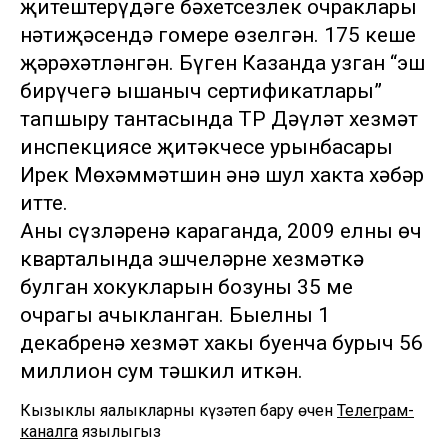
җитештерүдәге бәхетсезлек очраклары
нәтиҗәсендә гомере өзелгән. 175 кеше
җәрәхәтләнгән. Бүген Казанда узган “эш
бирүчегә ышаныч сертификатлары”
тапшыру тантасында ТР Дәүләт хезмәт
инспекциясе җитәкчесе урынбасары
Ирек Мөхәммәтшин әнә шул хакта хәбәр
итте.
Аның сүзләренә караганда, 2009 елның өч
кварталында эшчеләрнең хезмәткә
булган хокукларын бозуның 35 мең
очрагы ачыкланган. Быелның 1
декабренә хезмәт хакы буенча бурыч 56
миллион сум тәшкил иткән.
Кызыклы яңалыкларны күзәтеп бару өчен
Телеграм-
каналга
язылыгыз