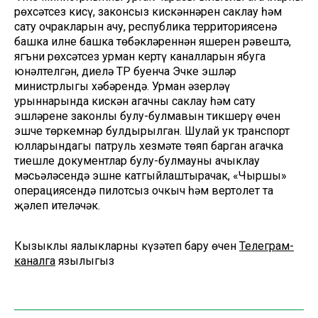
рөхсәтсез кисү, законсыз кискәннәрен саклау һәм
сату очракларын ачу, республика территориясенә
башка илнең башка төбәкләреннән яшерен рәвештә,
ягъни рөхсәтсез урман кертү каналларын ябуга
юнәлтелгән, диелә ТР буенча Эчке эшләр
министрлыгы хәбәрендә. Урман әзерләү
урыннарында кискән агачны саклау һәм сату
эшләренең законлы булу-булмавын тикшерү өчен
эшче төркемнәр булдырылган. Шулай ук транспорт
юлларындагы патруль хезмәте төяп барган агачка
тиешле документлар булу-булмауны ачыклау
мәсьәләсендә эшне катгыйлаштырачак, «Чыршы»
операциясендә пилотсыз очкыч һәм вертолет та
җәлеп ителәчәк.
Кызыклы яңалыкларны күзәтеп бару өчен
Телеграм-
каналга
язылыгыз