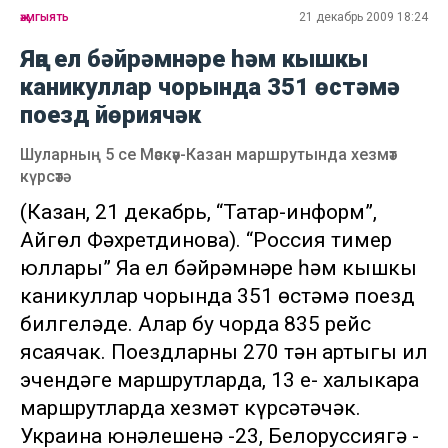
җәмгыять
21 декабрь 2009 18:24
Яңа ел бәйрәмнәре һәм кышкы
каникуллар чорында 351 өстәмә
поезд йөриячәк
Шуларның 5 се Мәскәү-Казан маршрутында хезмәт
күрсәтә
(Казан, 21 декабрь, “Татар-информ”,
Айгөл Фәхретдинова). “Россия тимер
юллары” Яңа ел бәйрәмнәре һәм кышкы
каникуллар чорында 351 өстәмә поезд
билгеләде. Алар бу чорда 835 рейс
ясаячак. Поездларның 270 тән артыгы ил
эчендәге маршрутларда, 13 е- халыкара
маршрутларда хезмәт күрсәтәчәк.
Украина юнәлешенә -23, Белоруссиягә -