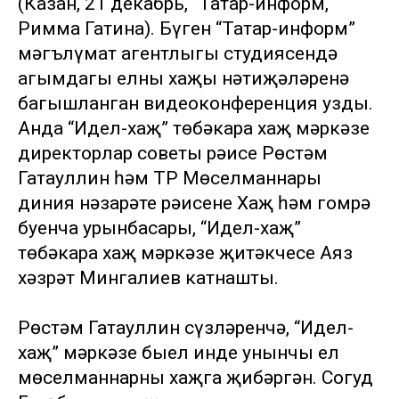
(Казан, 21 декабрь, “Татар-информ,
Римма Гатина). Бүген “Татар-информ”
мәгълүмат агентлыгы студиясендә
агымдагы елның хаҗы нәтиҗәләренә
багышланган видеоконференция узды.
Анда “Идел-хаҗ” төбәкара хаҗ мәркәзе
директорлар советы рәисе Рөстәм
Гатауллин һәм ТР Мөселманнары
диния нәзарәте рәисенең Хаҗ һәм гомрә
буенча урынбасары, “Идел-хаҗ”
төбәкара хаҗ мәркәзе җитәкчесе Аяз
хәзрәт Мингалиев катнашты.
Рөстәм Гатауллин сүзләренчә, “Идел-
хаҗ” мәркәзе быел инде унынчы ел
мөселманнарны хаҗга җибәргән. Согуд