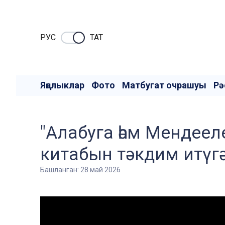
РУC
ТАТ
Яңалыклар
Фото
Матбугат очрашуы
Рә
"Алабуга һәм Мендее
китабын тәкдим итүг
Башланган: 28 май 2026