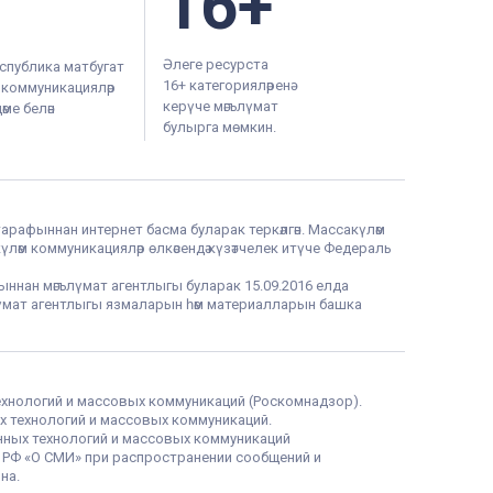
16+
Әлеге ресурста
спублика матбугат
16+ категорияләренә
м коммуникацияләр
керүче мәгълүмат
ме белән
булырга мөмкин.
тарафыннан интернет басма буларак теркәлгән. Массакүләм
үләм коммуникацияләр өлкәсендә күзәтчелек итүче Федераль
фыннан мәгълүмат агентлыгы буларак 15.09.2016 елда
гълүмат агентлыгы язмаларын һәм материалларын башка
ехнологий и массовых коммуникаций (Роскомнадзор).
х технологий и массовых коммуникаций.
нных технологий и массовых коммуникаций
а РФ «О СМИ» при распространении сообщений и
на.