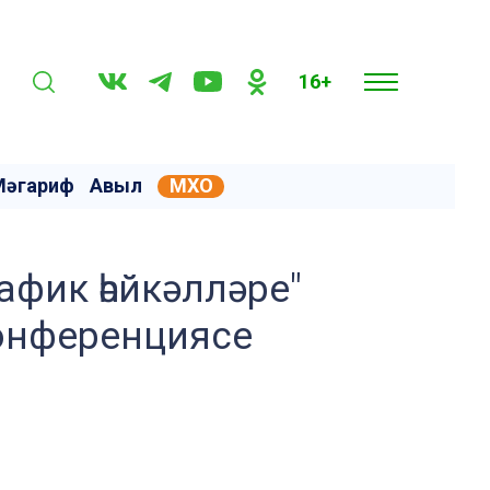
16+
Мәгариф
Авыл
МХО
фик һәйкәлләре"
конференциясе