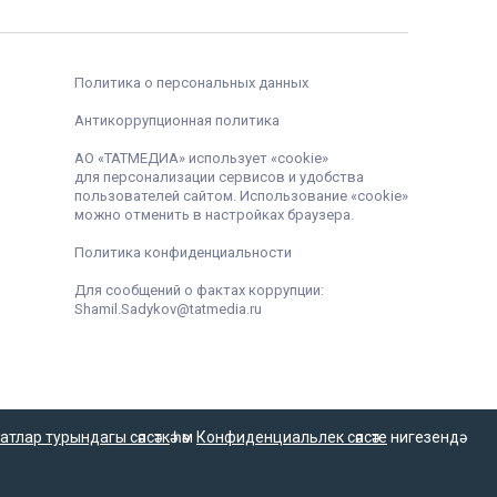
Политика о персональных данных
Антикоррупционная политика
АО «ТАТМЕДИА» использует «cookie»
для персонализации сервисов и удобства
пользователей сайтом. Использование «cookie»
можно отменить в настройках браузера.
Политика конфиденциальности
Для сообщений о фактах коррупции:
Shamil.Sadykov@tatmedia.ru
атлар турындагы сәясәткә
һәм
Конфиденциальлек сәясәте
нигезендә