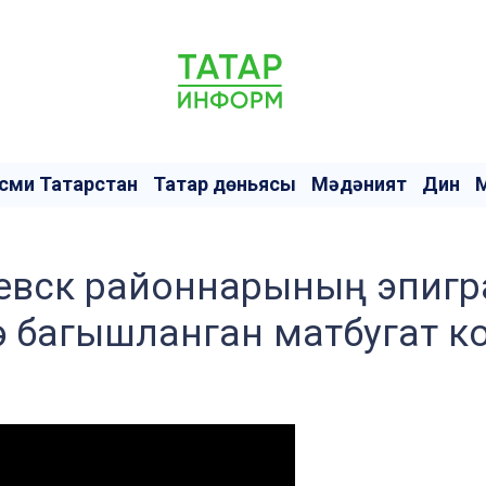
сми Татарстан
Татар дөньясы
Мәдәният
Дин
левск районнарының эпигра
ә багышланган матбугат 