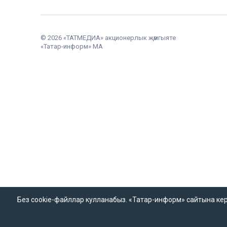
© 2026 «ТАТМЕДИА» акционерлык җәмгыяте
«Татар-информ» МА
Без cookie-файллар кулланабыз. «Татар-информ» сайтына кергән