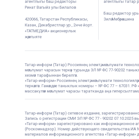
агентлыгы баш редакторы
агентлыгы татар 
Ринат Вагыйз улы Билалов
Баш редактор ур
420066, Татарстан Республикасы,
Зилә Мөбәрәкшина
Казан, Декабристлар ур., 2нче йорт.
«ТАТМЕДИА» акционерлык
җәмгыяте
Татар-информ (Татар) Россиянең элемтә, мәгълүмати техноло
мәгълүмат чарасын теркәү турында ЭЛ № ФС 77-90202 таныклы
хезмәт тарафыннан бирелгән.
«Татар-информ» Россиянең элемтә, мәгълүмати технологияләр
теркәлгән. Гамәлдәге таныклык номеры – № ФС 77 – 67031. 
массакүләм мәгълүмат чарасы таратканда аңа гиперсылтама
Татар-информ (Татар) сетевое издание, зарегистрированн
Запись о регистрации СМИ ЭЛ № ФС 77 - 90202 07.10.2025
«Татар-информ» зарегистрировано как информационное аг
(Роскомнадзор). Номер действующего свидетельства ИА № Ф
материалов информационного агентства «Татар-информ» д