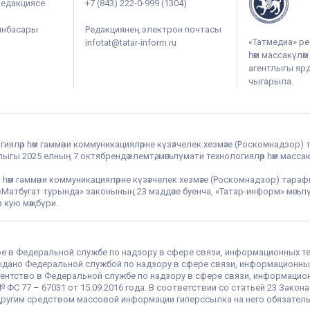
редакциясе
+7 (843) 222-0-999 (1304)
ынбасары
Редакциянең электрон почтасы
«Татмедиа» ре
infotat@tatar-inform.ru
һәм массакүлә
агентлыгы ярдә
чыгарыла.
гияләр һәм гаммәви коммуникацияләрне күзәтчелек хезмәте (Роскомнадзор) 
гы 2025 елның 7 октябрендә элемтә, мәгълүмати технологияләр һәм массак
 һәм гаммәви коммуникацияләрне күзәтчелек хезмәте (Роскомнадзор) тара
РФ «Матбугат турында» законының 23 маддәсе буенча, «Татар-информ» мә
 кую мәҗбүри.
ое в Федеральной службе по надзору в сфере связи, информационных т
 выдано Федеральной службой по надзору в сфере связи, информационны
ентство в Федеральной службе по надзору в сфере связи, информацио
С 77 – 67031 от 15.09.2016 года. В соответствии со статьей 23 Закон
ругим средством массовой информации гиперссылка на него обязатель