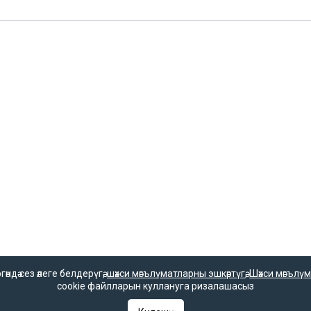
дә сез әлеге белдерүгә,
шәхси мәгълүматларны эшкәртүгә
,
Шәхси мәгълүм
cookie файлларын куллануга ризалашасыз