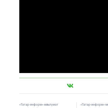
«Татар-информ» мәгълүмат
«Татар-информ» м