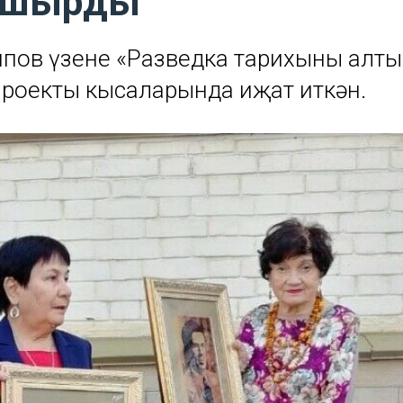
апшырды
пов үзенең «Разведка тарихының алт
проекты кысаларында иҗат иткән.