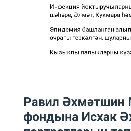
Инфекция йоктыручыларның 
шәһәре, Әлмәт, Кукмара һә
Эпидемия башланган алып 
очрагы теркәлгән, шуларның
Кызыклы яңалыкларны күзә
Равил Әхмәтшин 
фондына Исхак Ә