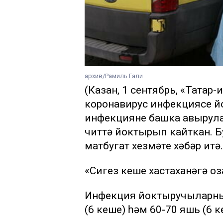
архив/Рамиль Гали
(Казан, 1 сентябрь, «Татар-
коронавирус инфекциясе йо
инфекцияне башка авырулар
читтә йоктырып кайткан. Б
матбугат хезмәте хәбәр итә.
«Сигез кеше хастаханәгә оз
Инфекция йоктыручыларның 
(6 кеше) һәм 60-70 яшь (6 