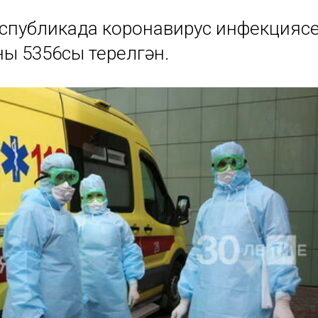
спубликада коронавирус инфекциясе
ың 5356сы терелгән.