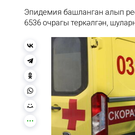
Эпидемия башланган алып ре
6536 очрагы теркәлгән, шуларн