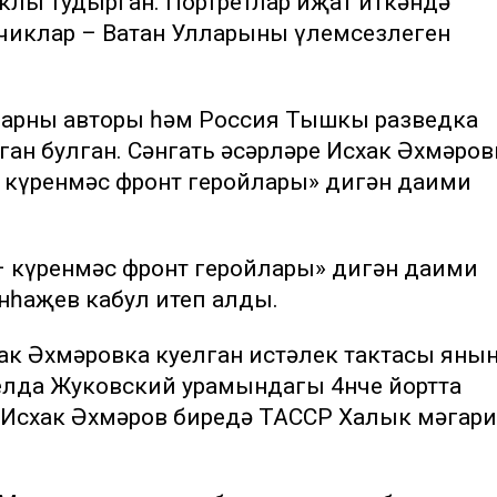
клы тудырган. Портретлар иҗат иткәндә
чиклар – Ватан Улларының үлемсезлеген
арның авторы һәм Россия Тышкы разведка
ган булган. Сәнгать әсәрләре Исхак Әхмәров
– күренмәс фронт геройлары» дигән даими
– күренмәс фронт геройлары» дигән даими
һаҗев кабул итеп алды.
ак Әхмәровка куелган истәлек тактасы яны
 елда Жуковский урамындагы 4нче йортта
 Исхак Әхмәров биредә ТАССР Халык мәгар