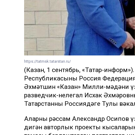
https://tatmsk.tatarstan.ru/
(Казан, 1 сентябрь, «Татар-информ»
Республикасының Россия Федерация
Әхмәтшин «Казан» Милли-мәдәни ү
разведчик-нелегал Исхак Әхмәровны
Татарстанның Россиядәге Тулы вәкал
Аларны рәссам Александр Осипов үз
дигән авторлык проекты кысаларын