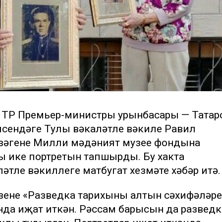
). ТР Премьер-министры урынбасары — Татар
сендәге Тулы вәкаләтле вәкиле Равил
зәгенең Милли мәдәният музее фондына
ң ике портретын тапшырды. Бу хакта
әтле вәкиллеге матбугат хезмәте хәбәр итә.
енең «Разведка тарихының алтын сәхифәләре
да иҗат иткән. Рәссам барысын да разведк