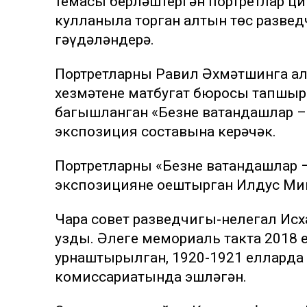
темасы берләштергән портретлар ци
кулланыла торган алтын төс развед
гәүдәләндерә.
Портретларны Равил Әхмәтшинга ал
хезмәтенең матбугат бюросы тапшыр
багышланган «Безнең ватандашлар 
экспозиция составына керәчәк.
Портретларны «Безнең ватандашлар 
экспозицияне оештырган Илдус Мин
Чара совет разведчигы-нелегал Исх
узды. Әлеге мемориаль такта 2018
урнаштырылган, 1920-1921 елларда
комиссариатында эшләгән.