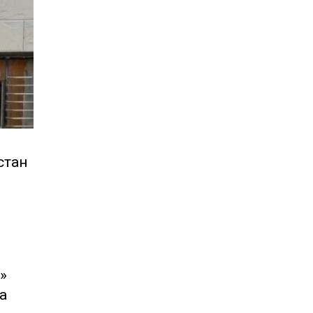
стан
»
а