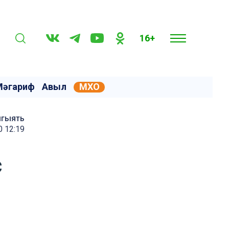
16+
Мәгариф
Авыл
МХО
мгыять
0 12:19
с