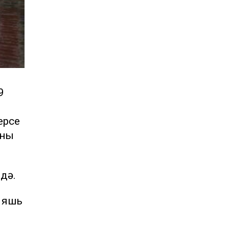
9
ерсе
ның
дә.
0 яшь