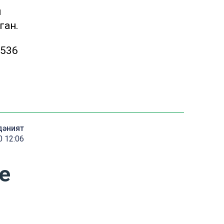
ы
ган.
6536
дәният
0 12:06
е