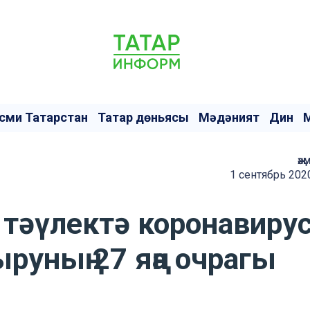
сми Татарстан
Татар дөньясы
Мәдәният
Дин
җә
1 сентябрь 202
 тәүлектә коронавиру
руның 27 яңа очрагы