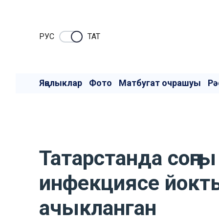
РУC
ТАТ
Яңалыклар
Фото
Матбугат очрашуы
Рә
Татарстанда соңгы
инфекциясе йокты
ачыкланган