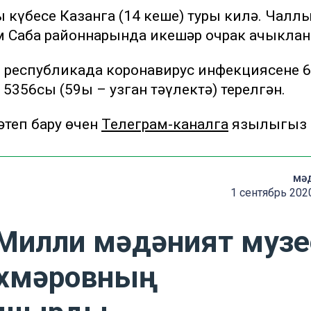
күбесе Казанга (14 кеше) туры килә. Чалл
м Саба районнарында икешәр очрак ачыклан
республикада коронавирус инфекциясенең 
 5356сы (59ы – узган тәүлектә) терелгән.
теп бару өчен
Телеграм-каналга
язылыгыз
мә
1 сентябрь 202
Милли мәдәният музе
хмәровның