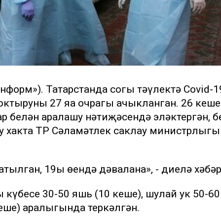
информ»). Татарстанда соңгы тәүлектә Covid-1
ктыруның 27 яңа очрагы ачыкланган. 26 кеше
 белән аралашу нәтиҗәсендә эләктергән, б
у хакта ТР Сәламәтлек саклау министрлыгы
атылган, 19ы өендә дәвалана», - диелә хәбәр
күбесе 30-50 яшь (10 кеше), шулай ук 50-6
кеше) аралыгында теркәлгән.