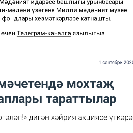
ң Мәдәният идарәсе башлыгы урынбасары
ли-мәдәни үзәгенең Милли мәдәният музее
 фондлары хезмәткәрләре катнашты.
 өчен
Телеграм-каналга
язылыгыз
1 сентябрь 202
мәчетендә мохтаҗ
баплары тараттылар
гәләп!» дигән хәйрия акциясе үткәрә