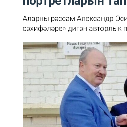
портретларын т
Аларны рәссам Александр Оси
сәхифәләре» дигән авторлык 