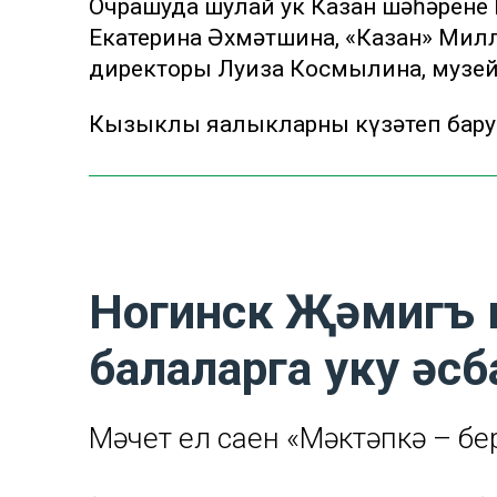
Очрашуда шулай ук Казан шәһәрене
Екатерина Әхмәтшина, «Казан» Мил
директоры Луиза Космылина, музей
Кызыклы яңалыкларны күзәтеп бару
Ногинск Җәмигъ 
балаларга уку әс
Мәчет ел саен «Мәктәпкә – бер