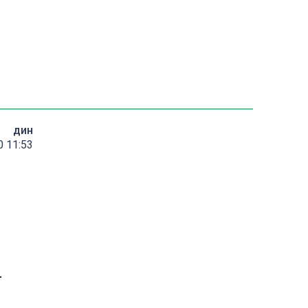
дин
0 11:53
.