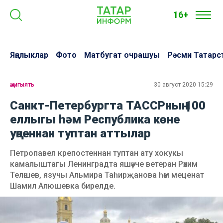
16+
Яңалыклар
Фото
Матбугат очрашуы
Рәсми Татарс
җәмгыять
30 август 2020 15:29
Санкт-Петербургта ТАССРның 100
еллыгы һәм Республика көне
уңаеннан туптан аттылар
Петропавел крепостеннан туптан ату хокукы
камалыштагы Ленинградта яшәүче ветеран Рәхим
Теләшев, язучы Альмира Таһирҗанова һәм меценат
Шамил Алюшевка бирелде.