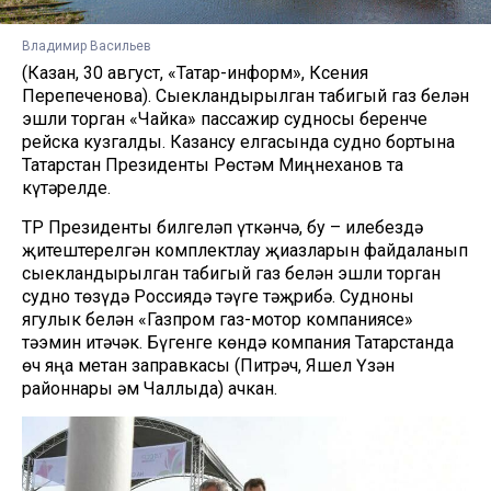
Владимир Васильев
(Казан, 30 август, «Татар-информ», Ксения
Перепеченова). Сыекландырылган табигый газ белән
эшли торган «Чайка» пассажир судносы беренче
рейска кузгалды. Казансу елгасында судно бортына
Татарстан Президенты Рөстәм Миңнеханов та
күтәрелде.
ТР Президенты билгеләп үткәнчә, бу – илебездә
җитештерелгән комплектлау җиһазларын файдаланып
сыекландырылган табигый газ белән эшли торган
судно төзүдә Россиядә тәүге тәҗрибә. Судноны
ягулык белән «Газпром газ-мотор компаниясе»
тәэмин итәчәк. Бүгенге көндә компания Татарстанда
өч яңа метан заправкасы (Питрәч, Яшел Үзән
районнары һәм Чаллыда) ачкан.