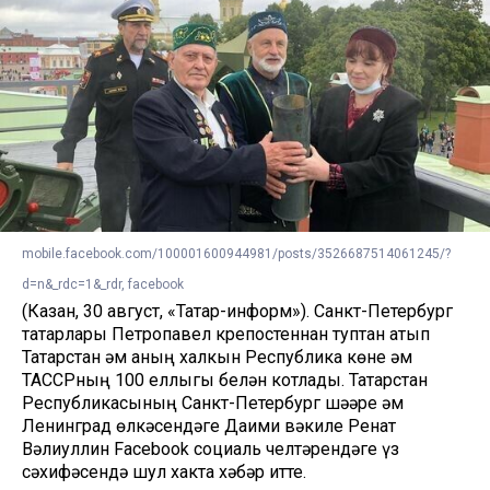
mobile.facebook.com/100001600944981/posts/3526687514061245/?
d=n&_rdc=1&_rdr, facebook
(Казан, 30 август, «Татар-информ»). Санкт-Петербург
татарлары Петропавел крепостеннан туптан атып
Татарстан һәм аның халкын Республика көне һәм
ТАССРның 100 еллыгы белән котлады. Татарстан
Республикасының Санкт-Петербург шәһәре һәм
Ленинград өлкәсендәге Даими вәкиле Ренат
Вәлиуллин Facebook социаль челтәрендәге үз
сәхифәсендә шул хакта хәбәр итте.