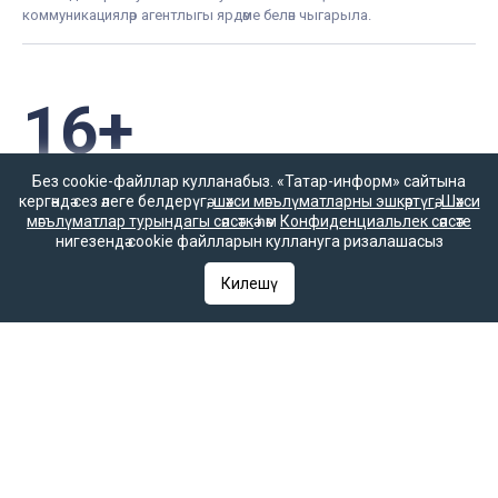
коммуникацияләр агентлыгы ярдәме белән чыгарыла.
16+
Без cookie-файллар кулланабыз. «Татар-информ» сайтына
Әлеге ресурста
кергәндә сез әлеге белдерүгә,
шәхси мәгълүматларны эшкәртүгә
,
Шәхси
16+ категорияләренә
мәгълүматлар турындагы сәясәткә
һәм
Конфиденциальлек сәясәте
керүче мәгълүмат
нигезендә cookie файлларын куллануга ризалашасыз
булырга мөмкин.
Килешү
Татар-информ (Татар) Россиянең элемтә, мәгълүмати технологияләр
һәм гаммәви коммуникацияләрне күзәтчелек хезмәте (Роскомнадзор)
тарафыннан интернет басма буларак теркәлгән. Массакүләм
мәгълүмат чарасын теркәү турында ЭЛ № ФС 77-90202 таныклыгы
2025 елның 7 октябрендә элемтә, мәгълүмати технологияләр һәм
массакүләм коммуникацияләр өлкәсендә күзәтчелек итүче Федераль
хезмәт тарафыннан бирелгән.
«Татар-информ» Россиянең элемтә, мәгълүмати технологияләр һәм