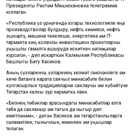
Президенты Рөстәм Миңнехановка телеграмма
юллаган.
«Республика үз үрнәгендә югары технологияле яңа
производстволар булдыру, нефть химиясе, нефть
эшкәртү, машина төзелеше, энергетика һәм IT-
тармакта киң колачлы инвестицион проектларны
уңышлы гамәлгә ашыруда искиткеч нәтиҗәләр
күрсәтә», - дип искәрткән Калмыкия Республикасы
башлыгы Бату Хасиков.
Аның сүзләренчә, үзләренең хезмәт сөючәнлеге һәм
кече Ватанга карата сакчыл мөнәсәбәте белән
күпгасырлык традицияләрне саклаучы һәм күбәйтүче
Татарстан халкы зур хөрмәткә лаек.
«Безнең төбәкләр арасындагы мөнәсәбәтләр алга
таба да сакланыр һәм тагын да ныгыр дип
өметләнәм», - дигән Хасиков һәм татарстанлыларга
сәламәтлек, тынычлык, иминлек һәм уңышлар
теләгән.