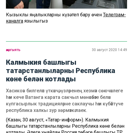
Кызыклы яңалыкларны күзәтеп бару өчен
Телеграм-
каналга
язылыгыз
җәмгыять
30 август 2020 14:49
Калмыкия башлыгы
татарстанлыларны Республика
көне белән котлады
Хасиков билгеләп үткәнчә, үзләренең хезмәт сөючәнлеге
һәм кече Ватанга карата сакчыл мөнәсәбәте белән
күпгасырлык традицияләрне саклаучы һәм күбәйтүче
республика халкы зур хөрмәткә лаек.
(Казан, 30 август, «Татар-информ»). Калмыкия
башлыгы татарстанлыларны Республика көне белән
котлады. Әлеге уңайдан Россия төбәге башлыгы ТР