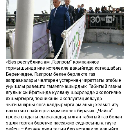
«Без республика һәм „Газпром“ компаниясе
тормышында ике истәлекле вакыйгада катнашабыз.
Беренчедән, Газпром белән берлектә газ
заправкалары челтәрен үстерүнең чираттагы этабын
уңышлы рәвештә гамәлгә ашырдык. Табигый газны
ягулык сыйфатында куллану шәһәрләрдә экологияне
яхшыртырга, техниканы эксплуатацияләүдә
чыгымнарны янга калдырырга һәм аның хезмәт итү
вакытын озайтырга мөмкинлек бирәчәк. „Чайка“
проектындагы сыекландырылган табигый газ белән
эшли торган беренче пассажир судносының тәүге
рейсы – безнең өчен тагын бер истәлекле вакыйга.