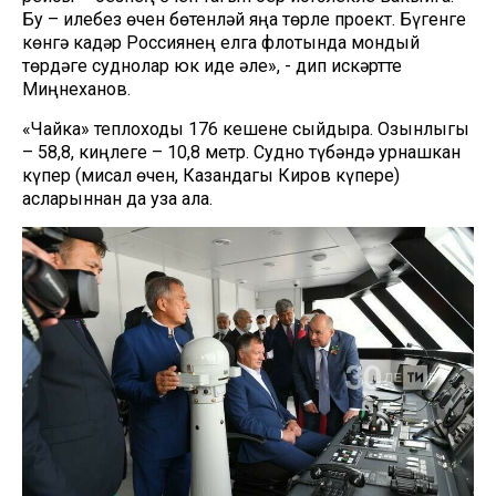
Бу – илебез өчен бөтенләй яңа төрле проект. Бүгенге
көнгә кадәр Россиянең елга флотында мондый
төрдәге суднолар юк иде әле», - дип искәртте
Миңнеханов.
«Чайка» теплоходы 176 кешене сыйдыра. Озынлыгы
– 58,8, киңлеге – 10,8 метр. Судно түбәндә урнашкан
күпер (мисал өчен, Казандагы Киров күпере)
асларыннан да уза ала.