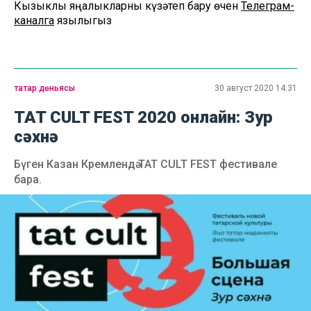
Кызыклы яңалыкларны күзәтеп бару өчен
Телеграм-
каналга
язылыгыз
татар дөньясы
30 август 2020 14:31
TAT CULT FEST 2020 онлайн: Зур
сәхнә
Бүген Казан Кремлендә TAT CULT FEST фестивале
бара.