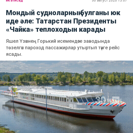
икътисад
30 август 2020 15:07
Мондый судноларның булганы юк
иде әле: Татарстан Президенты
«Чайка» теплоходын карады
Яшел Үзәннең Горький исемендәге заводында
төзелгән пароход пассажирлар утыртып тәүге рейс
ясады.