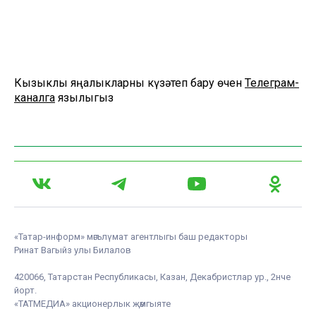
Кызыклы яңалыкларны күзәтеп бару өчен
Телеграм-
каналга
язылыгыз
«Татар-информ» мәгълүмат агентлыгы баш редакторы
Ринат Вагыйз улы Билалов
420066, Татарстан Республикасы, Казан, Декабристлар ур., 2нче
йорт.
«ТАТМЕДИА» акционерлык җәмгыяте