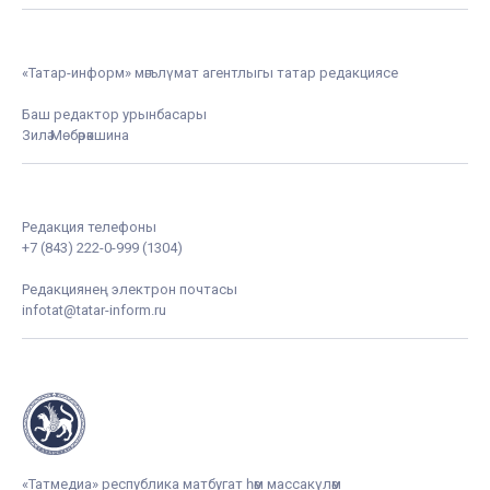
«Татар-информ» мәгълүмат агентлыгы татар редакциясе
Баш редактор урынбасары
Зилә Мөбәрәкшина
Редакция телефоны
+7 (843) 222-0-999 (1304)
Редакциянең электрон почтасы
infotat@tatar-inform.ru
«Татмедиа» республика матбугат һәм массакүләм