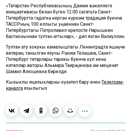
«Татарстан Республикасының Даими вәкиллеге
инициативасы белән бүген 12.00 сәгатьтә Санкт-
Петербургта гадәткә кергән күркәм традиция буенча
ТАССРның 100 еллыгы уңаеннан Санкт-
Петербургтагы Петропавел крепосте Нарышкин
бастионыннан туптан аттылар», - дип язган Вәлиуллин.
Туптан ату хокукы камалыштагы Ленинградта яшәүче
ветеран, танылган язучы Рәхим Теләшев, Санкт-
Петербург татарлары тарихы буенча күп кенә
китаплар авторы Альмира Таһирҗанова һәм меценат
Шамил Алюшевка бирелде.
Кызыклы яңалыкларны күзәтеп бару өчен
Телеграм-
каналга
язылыгыз