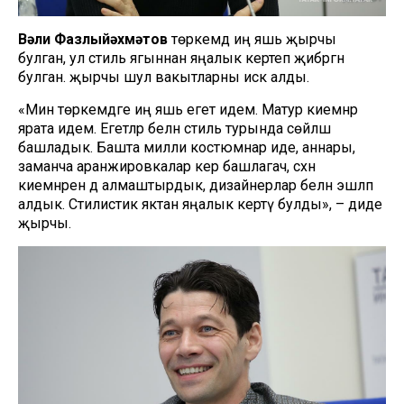
Вәли Фазлыйәхмәтов
төркемдә иң яшь җырчы
булган, ул стиль ягыннан яңалык кертеп җибәргән
булган. җырчы шул вакытларны искә алды.
«Мин төркемдәге иң яшь егет идем. Матур киемнәр
ярата идем. Егетләр белән стиль турында сөйләшә
башладык. Башта милли костюмнар иде, аннары,
заманча аранжировкалар керә башлагач, сәхнә
киемнәрен дә алмаштырдык, дизайнерлар белән эшләп
алдык. Стилистик яктан яңалык кертү булды», – диде
җырчы.