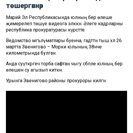
төшергәннәр
Марий Эл Республикасында юлның бер өлеше
җимерелеп төшүе видеога эләккән. Әлеге кадрларны
республика прокуратурасы күрсәтте.
Ведомство мәгълүматлары буенча, гадәттән тыш хәл 26
мартта Звенигово – Морки юлының 38нче
километрында булган.
Анда суүткәргеч торба сафтан чыгу сәбәпле юлның бер
өлешен су агызып киткән.
Урынга Звенигово районы прокуроры килгән.