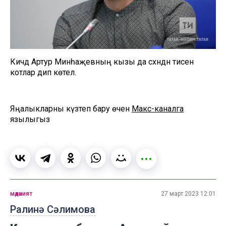
Кичәдә Артур Минһаҗевның кызы да сәхнәдән әтисен
котлар дип көтелә.
Яңалыкларны күзәтеп бару өчен
Макс-каналга
язылыгыз
мәдәният
27 март 2023 12:01
Ралинә Сәлимова