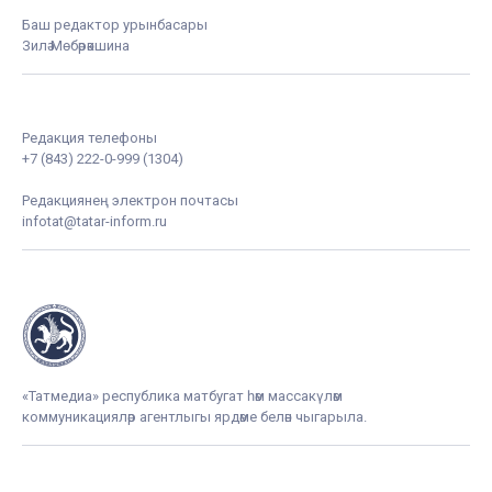
Баш редактор урынбасары
Зилә Мөбәрәкшина
Редакция телефоны
+7 (843) 222-0-999 (1304)
Редакциянең электрон почтасы
infotat@tatar-inform.ru
«Татмедиа» республика матбугат һәм массакүләм
коммуникацияләр агентлыгы ярдәме белән чыгарыла.