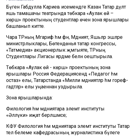
Бүген Габдулла Кариев исемендәге Казан Татар дәүләт
яшь тамашачы театрында төбәкара «Аулак өй –
көрәш» проектының студентлар өчен зона ярышлары
башланып китте.
Чара ТРның Мәгариф һәм фән, Мәдәният, Яшьләр эшләре
министрлыклары, Бөтендөнья татар конгрессы,
«Татмедиа» акционерлык җәмгыяте, ТРның
Студентлары Лигасы ярдәме белән оештырыла.
Төбәкара «Аулак өй - көрәш» проектының зона
ярышлары Россия Федерациясендә «Педагог һәм
остаз» елы, Татарстанда «Милли мәдәниятләр һәм гореф-
гадәтләр» елы уңаеннан уздырыла.
Зона ярышларында:
Филология һәм мәдәниятара элемтә институты
«Әллүки» иҗат берләшмәсе;
КФУ Филология һәм мәдәниятара элемтә институты Татар
тел белеме кафедрасының журналистика бүлеге