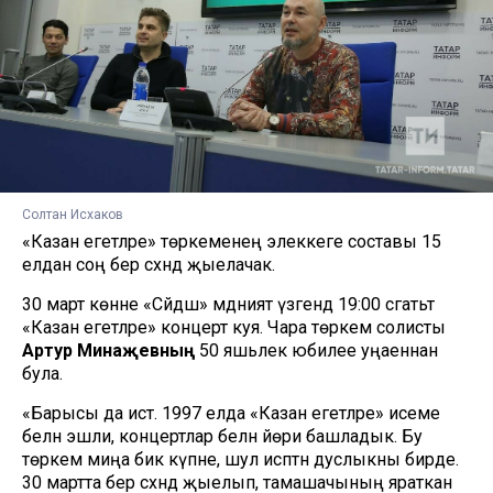
Солтан Исхаков
«Казан егетләре» төркеменең элеккеге составы 15
елдан соң бер сәхнәдә җыелачак.
30 март көнне «Сәйдәш» мәдәният үзәгендә 19:00 сәгатьтә
«Казан егетләре» концерт куя. Чара төркем солисты
Артур Минһаҗевның
50 яшьлек юбилее уңаеннан
була.
«Барысы да истә. 1997 елда «Казан егетләре» исеме
белән эшли, концертлар белән йөри башладык. Бу
төркем миңа бик күпне, шул исәптән дуслыкны бирде.
30 мартта бер сәхнәдә җыелып, тамашачының яраткан