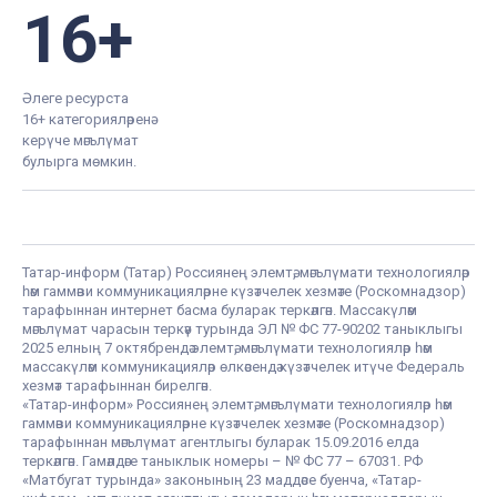
16+
Әлеге ресурста
16+ категорияләренә
керүче мәгълүмат
булырга мөмкин.
Татар-информ (Татар) Россиянең элемтә, мәгълүмати технологияләр
һәм гаммәви коммуникацияләрне күзәтчелек хезмәте (Роскомнадзор)
тарафыннан интернет басма буларак теркәлгән. Массакүләм
мәгълүмат чарасын теркәү турында ЭЛ № ФС 77-90202 таныклыгы
2025 елның 7 октябрендә элемтә, мәгълүмати технологияләр һәм
массакүләм коммуникацияләр өлкәсендә күзәтчелек итүче Федераль
хезмәт тарафыннан бирелгән.
«Татар-информ» Россиянең элемтә, мәгълүмати технологияләр һәм
гаммәви коммуникацияләрне күзәтчелек хезмәте (Роскомнадзор)
тарафыннан мәгълүмат агентлыгы буларак 15.09.2016 елда
теркәлгән. Гамәлдәге таныклык номеры – № ФС 77 – 67031. РФ
«Матбугат турында» законының 23 маддәсе буенча, «Татар-