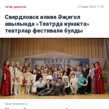
татар дөньясы
27 март 2023 11:07
Свердловск өлкәсе Әҗегол
авылында «Театрда кунакта»
театрлар фестивале булды
tatur.tatarstan.ru