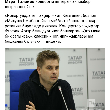
Марат Галимов
концертта яңгыраячак кайбер
җырларны әйтте.
«Репертуардагы һәр җыр – хит. Кызганыч, безнең
«Миләүшә» һәм «Саргайган мәхәббәт»тән башка җырлар
ротациягә бирелмәде диярлек. Концертта ул җырлар
булачак. Артур белән дуэт итеп башкарган «Әгәр мине
бик сагынсаң», классик «Нигә, нигә» җырлары һәм
башкалар булачак», – диде ул.