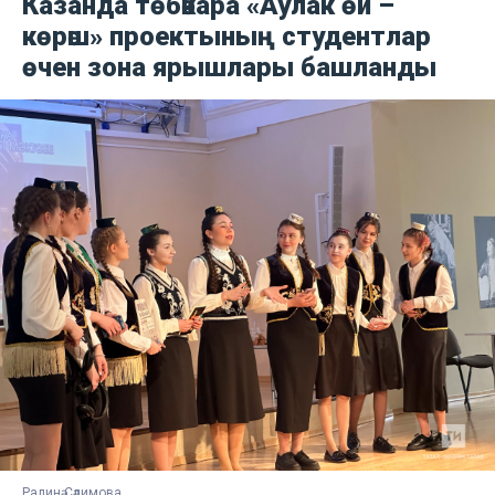
Казанда төбәкара «Аулак өй –
көрәш» проектының студентлар
өчен зона ярышлары башланды
Ралинә Сәлимова