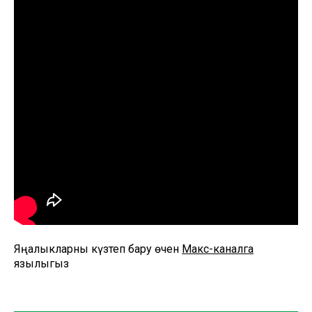
Яңалыкларны күзәтеп бару өчен
Макс-каналга
язылыгыз