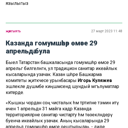
язылыгыз
җәмгыять
27 март 2023 11:48
Казанда гомумшәһәр өмәсе 29
апрельдә була
Быел Татарстан башкаласында гомумшәһәр өмәсе 29
апрельгә билгеләнгән, ул традицион санитар икеайлык
кысаларында узачак. Казан шәһәре Башкарма
комитеты җитәкчесе урынбасары
Игорь Куляжев
эшлекле дүшәмбе киңәшмәсендә шундый мәгълүматлар
китерде.
«Кышкы чордан соң чисталык һәм тәртипне тәэмин итү
өчен 1 апрельдән 31 майга кадәр Казанда
территорияләрне санитар чистарту һәм төзекләндерү
буенча икеайлык узачак. Аның кысаларында 29
апрельдә гомумшәһәр өмәсе оештырыла», - диде