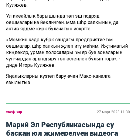
Куляжев.
Ул икеайлык барышында төп эш подряд
оешмаларына йөкләнәчәген, әмма шәһәр халкының да
актив ярдәме кирәк булачагын искәртте.
«Мөмкин кадәр күбрәк сандагы предприятие һәм
оешмалар, шәһәр халкын җәлеп итү мөһим. Иҗтимагый
киңлекләр, урман полосалары һәм яр буе зоналарын
чүп-чардан арындыру төп өстенлек булып тора», -
диде Игорь Куляжев.
Яңалыкларны күзәтеп бару өчен
Макс-каналга
язылыгыз
хәвеф-хәтәр
27 март 2023 11:30
Марий Эл Республикасында су
баскан юл җимерелүен видеога