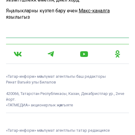
Яңалыкларны күзәтеп бару өчен
Макс-каналга
язылыгыз
«Татар-информ» мәгълүмат агентлыгы баш редакторы
Ринат Вагыйз улы Билалов
420066, Татарстан Республикасы, Казан, Декабристлар ур., 2нче
йорт.
«ТАТМЕДИА» акционерлык җәмгыяте
«Татар-информ» мәгълүмат агентлыгы татар редакциясе