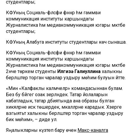
студентлары;
КФУның Социаль-фәлсәфи фәннәр һәм гаммәви
коммуникация институты каршындагы
Журналистика һәм медиакоммуникация югары мәктәбе
студентлары;
КФУның Алабуга институты студентлары көч сынаша.
КФУның Социаль-фәлсәфи фәннәр һәм гаммәви
коммуникация институты каршындагы
Журналистика һәм медиакоммуникация югары мәктәбе
2нче төркем студенты
Илгизә Галиуллина
халыкны
берләштерә торган чаралар уздыру мөһим булуын әйтте.
«Мин «Калфаклы каләмчеләр» командасыннан булам.
Без бу бәйгегә озак әзерләндек. Татар йолаларын
кабатладык, татар әдәбиятында ана образы булган
хикәяләрне искә төшердек, мәкаләләрне карадык. Хәзерге
вәзгыятьтә халыкны берләштерә торган чаралар уздыру
бик мөһим», – диде ул.
Яңалыкларны күзәтеп бару өчен
Макс-каналга