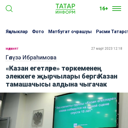
16+
Яңалыклар
Фото
Матбугат очрашуы
Рәсми Татарс
мәдәният
27 март 2023 12:18
Гөлүзә Ибраһимова
«Казан егетләре» төркеменең
элеккеге җырчылары бергә Казан
тамашачысы алдына чыгачак