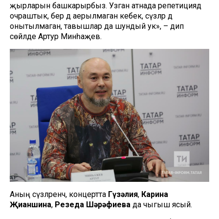
җырларын башкарырбыз. Узган атнада репетициядә
очраштык, бер дә аерылмаган кебек, сүзләр дә
онытылмаган, тавышлар да шундый ук», – дип
сөйләде Артур Минһаҗев.
Аның сүзләренчә, концертта
Гүзәлия
,
Карина
Җиһаншина
,
Резеда Шәрәфиева
да чыгыш ясый.