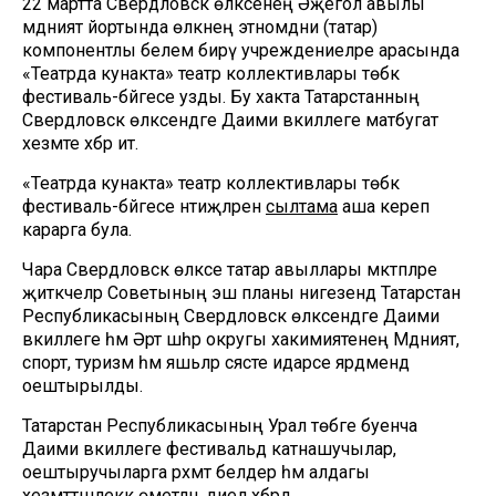
22 мартта Свердловск өлкәсенең Әҗегол авылы
мәдәният йортында өлкәнең этномәдәни (татар)
компонентлы белем бирү учреждениеләре арасында
«Театрда кунакта» театр коллективлары төбәк
фестиваль-бәйгесе узды. Бу хакта Татарстанның
Свердловск өлкәсендәге Даими вәкиллеге матбугат
хезмәте хәбәр итә.
«Театрда кунакта» театр коллективлары төбәк
фестиваль-бәйгесе нәтиҗәләрен
сылтама
аша кереп
карарга була.
Чара Свердловск өлкәсе татар авыллары мәктәпләре
җитәкчеләр Советының эш планы нигезендә Татарстан
Республикасының Свердловск өлкәсендәге Даими
вәкиллеге һәм Әртә шәһәр округы хакимиятенең Мәдәният,
спорт, туризм һәм яшьләр сәясәте идарәсе ярдәмендә
оештырылды.
Татарстан Республикасының Урал төбәге буенча
Даими вәкиллеге фестивальдә катнашучылар,
оештыручыларга рәхмәт белдерә һәм алдагы
хезмәттәшлеккә өметләнә, диелә хәбәрдә.