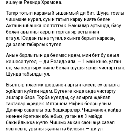
яшәүче Резидә Храмова.
Татар тотып карамый ышанмый ди бит. Шуңа, тозлы
чишмәне күреп, суын татып карау нияте белән
Актанышбашка юл тоттык. Бакчалар артында, басу
белән авылны аерып торган яр астыннан
ага ул. Юлдан гына түгел, якынга барып карасаң
да эзләп табарлык түгел.
Анын барлыгын да белмәс идем, мин бит бу авыл
кешесе түгел, — ди Резидә апа. — 1 май көнне, узган
ел, өмә оештыру нияте белән шушы ярны чистарттык.
Шунда табылды ул.
Былтыр пластик шешәнең артын кисеп, су алырга
җайлап куйган идем. Бүгенге көндә анда чистарту
эшләре бара. Торба куелды, су алырга җайлап
такталар җәйдек. Иптәшем Рафик белән улым
Данияр саваплы эш башкаралар. Чишмәнең кайда
икәнен өйрәткән абыебыз, узган ел 3 майда
бакыйлыкка күчте. Чишмә аккан саен аңа савап
язылсын, урыны җәннәттә булсын, — ди ул.