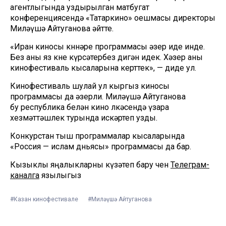
агентлыгында уздырылган матбугат
конференциясендә «Татаркино» оешмасы директоры
Миләүшә Айтуганова әйтте.
«Иран киносы көннәре программасы әзер иде инде.
Без аны яз көне күрсәтербез дигән идек. Хәзер аны
кинофестиваль кысаларына керттек», — диде ул.
Кинофестиваль шулай ул кыргыз киносы
программасы да әзерли. Миләүшә Айтуганова
бу республика белән кино өлкәсендә үзара
хезмәттәшлек турында искәртеп узды.
Конкурстан тыш программалар кысаларында
«Россия — ислам дөньясы» программасы да бар.
Кызыклы яңалыкларны күзәтеп бару өчен
Телеграм-
каналга
язылыгыз
#Казан кинофестивале
#Миләүшә Айтуганова