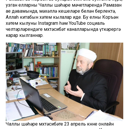
узган елларны Чаллы шәһәре мәчетләрендә Рамазан
ае дәвамында, мәхәллә кешеләре белән берлектә,
Аллаһ китабын хәтем кылалар иде. Бу елны Коръән
хәтем кылуны Instagram һәм YouTube социаль
челтәрләрендәге мөхтәсибәт каналларында үткәрергә
карар кылганнар.
Чаллы шәһәре мөхтәсибәте 23 апрель көнне онлайн