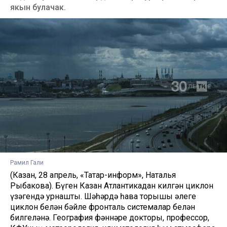
якын булачак.
Рамил Гали
(Казан, 28 апрель, «Татар-информ», Наталья
Рыбакова). Бүген Казан Атлантикадан килгән циклон
үзәгендә урнашты. Шәһәрдә һава торышы әлеге
циклон белән бәйле фронталь системалар белән
билгеләнә. География фәннәре докторы, профессор,