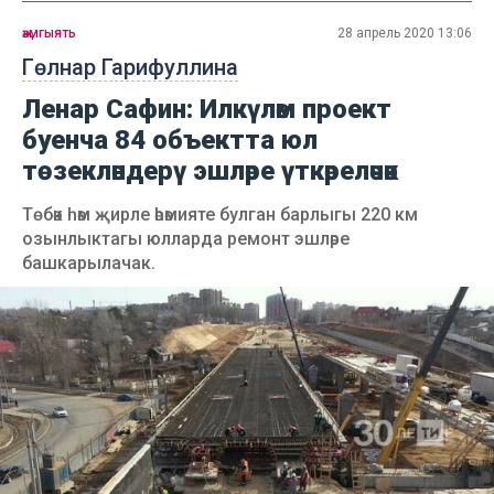
җәмгыять
28 апрель 2020 13:06
Гөлнар Гарифуллина
Ленар Сафин: Илкүләм проект
буенча 84 объектта юл
төзекләндерү эшләре үткәреләчәк
Төбәк һәм җирле әһәмияте булган барлыгы 220 км
озынлыктагы юлларда ремонт эшләре
башкарылачак.