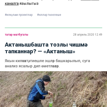
каналга
язылыгыз
#илкүләм проектлар
#юллар төзелеше
татар матбугаты
28 апрель 2020 12:49
Актанышбашта тозлы чишмә
тапканнар? — «Актаныш»
Якын киләчәктә, тиешле эшләр башкарылып, суга
анализ ясалыр дип өметләнәләр.