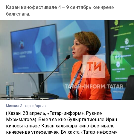
Казан кинофестивале 4 – 9 сентябрь көннәренә
билгеләнгән.
Михаил Захаров/архив
(Казан, 28 апрель, «Татар-информ», Рузилә
Мөхәммәтова). Быел яз көне булырга тиешле Иран
киносы көннәре Казан халыкара кино фестивале
көннәрендә үткәреләчәк. Бу хакта «Татар-информ»