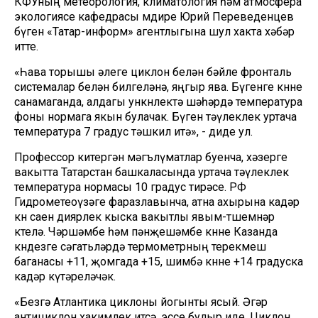
КФУның метеорология, климатология һәм атмосфера
экологиясе кафедрасы мөдире Юрий Переведенцев
бүген «Татар-информ» агентлыгына шул хакта хәбәр
итте.
«Һава торышы әлеге циклон белән бәйле фронталь
системалар белән билгеләнә, яңгыр ява. Бүгенге көнне
санамаганда, алдагы ункөнлектә шәһәрдә температура
фоны нормага якын булачак. Бүген тәүлеклек уртача
температура 7 градус тәшкил итә», - диде ул.
Профессор китергән мәгълүматлар буенча, хәзерге
вакытта Татарстан башкаласында уртача тәүлеклек
температура нормасы 10 градус тирәсе. РФ
Гидрометеоүзәге фаразлавынча, атна ахырына кадәр
көн саен диярлек кыска вакытлы явым-төшемнәр
көтелә. Чәршәмбе һәм пәнҗешәмбе көнне Казанда
көндезге сәгатьләрдә термометрның терекөмеш
баганасы +11, җомгада +15, шимбә көнне +14 градуска
кадәр күтәреләчәк.
«Безгә Атлантика циклоны йогынты ясый. Әгәр
антициклон хакимлек итсә, эссе булыр иде. Циклон