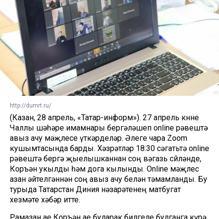
http://dumrt.ru/
(Казан, 28 апрель, «Татар-информ»). 27 апрель көнне
Чаллы шәһәре имамнары бергәләшеп online рәвештә
авыз ачу мәҗлесе үткәрделәр. Әлеге чара Zoom
кушымтасында барды. Хәзрәтләр 18:30 сәгатьтә online
рәвештә бергә җыелышканнан соң вәгазь сөйләнде,
Коръән укылды һәм дога кылынды. Online мәҗлес
азан әйтелгәннән соң авыз ачу белән тәмамланды. Бу
турыда Татарстан Диния нәзарәтенең матбугат
хезмәте хәбәр итте.
Рамазан ае Коръән ае буларак билгеле булганга күрә,