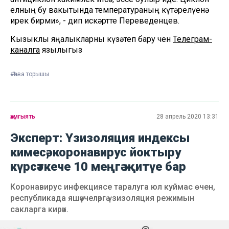
елның бу вакытында температураның күтәрелүенә
ирек бирми», - дип искәртте Переведенцев.
Кызыклы яңалыкларны күзәтеп бару өчен
Телеграм-
каналга
язылыгыз
#Һава торышы
җәмгыять
28 апрель 2020 13:31
Эксперт: Үзизоляция индексы
кимесә, коронавирус йоктыру
күрсәткече 10 меңгә җитүе бар
Коронавирус инфекциясе таралуга юл куймас өчен,
республикада яшәүчеләргә үзизоляция режимын
сакларга кирәк.