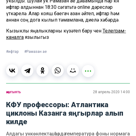
укылды. Шулай ук Рамазан ае дәвамында һәр көн
ифтар алдыннан 18:30 сәгатьтә online дәресләр
үткәрелә. Алар кояш баегач азан әйтеп, ифтар һәм
аннан соң дога кылып тәмамлана, диелә хәбәрдә.
Кызыклы яңалыкларны күзәтеп бару өчен
Телеграм-
каналга
язылыгыз
#ифтар
#Рамазан ае
җәмгыять
28 апрель 2020 14:00
КФУ профессоры: Атлантика
циклоны Казанга яңгырлар алып
килде
Алдагы ункөнлектә шәһәрдә температура фоны нормага