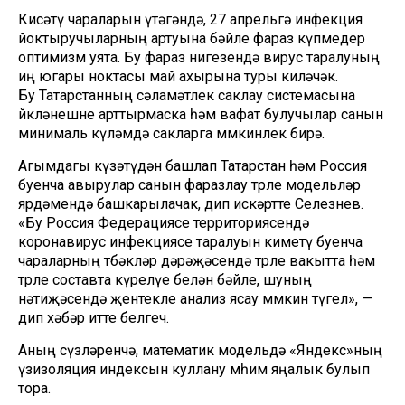
Кисәтү чараларын үтәгәндә, 27 апрельгә инфекция
йоктыручыларның артуына бәйле фараз күпмедер
оптимизм уята. Бу фараз нигезендә вирус таралуның
иң югары ноктасы май ахырына туры киләчәк.
Бу Татарстанның сәламәтлек саклау системасына
йөкләнешне арттырмаска һәм вафат булучылар санын
минималь күләмдә сакларга мөмкинлек бирә.
Агымдагы күзәтүдән башлап Татарстан һәм Россия
буенча авырулар санын фаразлау төрле модельләр
ярдәмендә башкарылачак, дип искәртте Селезнев.
«Бу Россия Федерациясе территориясендә
коронавирус инфекциясе таралуын киметү буенча
чараларның төбәкләр дәрәҗәсендә төрле вакытта һәм
төрле составта күрелүе белән бәйле, шуның
нәтиҗәсендә җентекле анализ ясау мөмкин түгел», —
дип хәбәр итте белгеч.
Аның сүзләренчә, математик модельдә «Яндекс»ның
үзизоляция индексын куллану мөһим яңалык булып
тора.