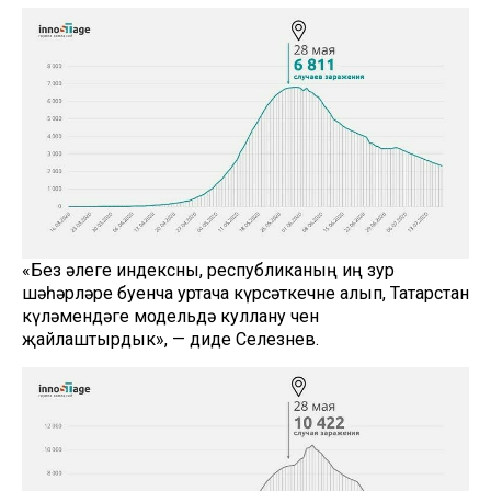
«Без әлеге индексны, республиканың иң зур
шәһәрләре буенча уртача күрсәткечне алып, Татарстан
күләмендәге модельдә куллану өчен
җайлаштырдык», — диде Селезнев.