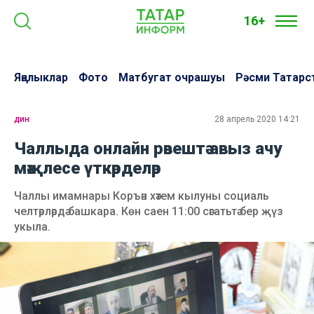
16+
Яңалыклар
Фото
Матбугат очрашуы
Рәсми Татарс
дин
28 апрель 2020 14:21
Чаллыда онлайн рәвештә авыз ачу
мәҗлесе үткәрделәр
Чаллы имамнары Коръән хәтем кылуны социаль
челтәрләрдә башкара. Көн саен 11:00 сәгатьтә бер җүз
укыла.