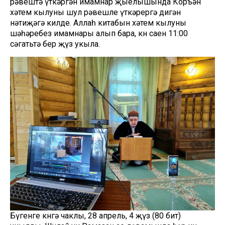
рәвештә үткәргән имамнар җыелышында Коръән
хәтем кылуны шул рәвешле үткәрергә дигән
нәтиҗәгә килде. Аллаһ китабын хәтем кылуны
шәһәребез имамнары алып бара, көн саен 11:00
сәгатьтә бер җүз укыла.
Бүгенге көнгә чаклы, 28 апрель, 4 җүз (80 бит)