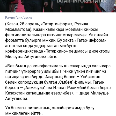
Рамил Гали/архив
(Казан, 28 апрель, «Татар-информ», Рузилә
Мөхәммәтова). Казан халыкара мөселман киносы
фестивале халыкара питчинг үткәреләчәк. Ул онлайн
форматта булырга мөмкин. Бу хакта «Татар-информ»
агентлыгында уздырылган матбугат
конференциясендә «Татаркино» оешмасы директоры
Миләүшә Айтуганова әйтте.
«Без быел да кинофестиваль кысаларында халыкара
питчинг үткәрергә уйлыйбыз. Чөнки үткән питчинг үз
нәтиҗәләрен бирде. Аларның берсе — Үзбәкстан
белән копродукция булган „Сөмбел“ фильмы. Тагын
берсен — „Алмачуар“ ны Илшат Рәхимбай белән бергә
Казахстан катнашында әзерлибез», — диде Миләүшә
Айтуганова.
Ул быелгы питчингның онлайн режимда булу
мөмкинлеген әйтте. .