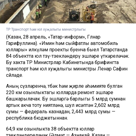
ТР Транспорт һәм юл хуҗалыгы министрлыгы
(Казан, 28 апрель, «Татар-информ», Гөлнар
Гарифуллина). «Имин һәм сыйфатлы автомобиль
юллары» илкүләм проекты буенча быел Татарстанда
84 объектта юл төзү-төзекләндерү эшләре үткәреләчәк.
Бу хакта ТР Министрлар Кабинетында брифингта
транспорт һәм юл хуҗалыгы министры Ленар Сафин
сөйләде.
Аның сүзләренчә, төбәк һәм җирле әһәмияте булган
220 км озынлыктагы юлларда ремонт эшләре
башкарылачак. Бу эшләргә барлыгы 5 млрд сумнан
артык акча тоту ниятләнә, шул исәптән 2,602 млрд
сумы — федераль казнадан, 2,443 млрд сумы —
республика бюджетыннан.
64,9 км озынлыкта 38 объектта юллар
төзекләндереләчәк (Әлмәт — Азнакай, Казан —