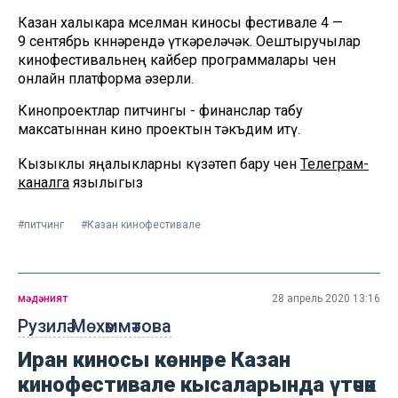
Казан халыкара мөселман киносы фестивале 4 —
9 сентябрь көннәрендә үткәреләчәк. Оештыручылар
кинофестивальнең кайбер программалары өчен
онлайн платформа әзерли.
Кинопроектлар питчингы - финанслар табу
максатыннан кино проектын тәкъдим итү.
Кызыклы яңалыкларны күзәтеп бару өчен
Телеграм-
каналга
язылыгыз
#питчинг
#Казан кинофестивале
мәдәният
28 апрель 2020 13:16
Рузилә Мөхәммәтова
Иран киносы көннәре Казан
кинофестивале кысаларында үтәчәк