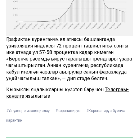
Графиктан күренгәнчә, ял атнасы башланганда
үзизоляция индексы 72 процент тәшкил итсә, соңгы
ике атнада ул 57-58 процентка кадәр кимегән.
«Беренче рәсемдә вирус таралышы трендлары үзара
чагыштырылган. Аннан күренгәнчә, республикада
кабул ителгән чаралар авырулар санын фаразлауда
уңай чагылыш тапкан», — дип өстәде белгеч.
Кызыклы яңалыкларны күзәтеп бару өчен
Телеграм-
каналга
язылыгыз
#Үз-үзеңне изоляцияләү
#коронавирус
#Коронавирус буенча
карантин