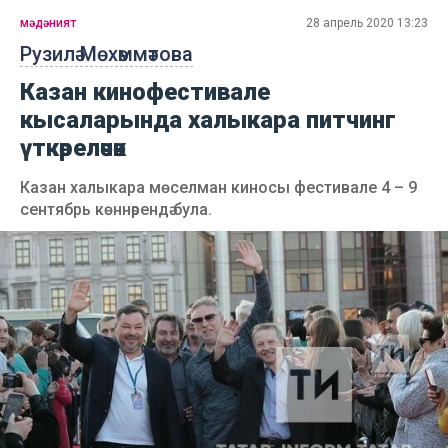
мәдәният
28 апрель 2020 13:23
Рузилә Мөхәммәтова
Казан кинофестивале
кысаларында халыкара питчинг
үткәреләчәк
Казан халыкара мөселман киносы фестивале 4 – 9
сентябрь көннәрендә була.