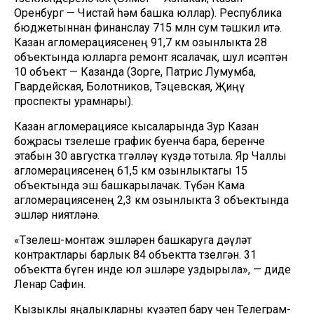
Оренбург — Чистай һәм башка юллар). Республика
бюджетыннан финанслау 715 млн сум тәшкил итә.
Казан агломерациясенең 91,7 км озынлыкта 28
объектында юлларга ремонт ясалачак, шул исәптән
10 объект — Казанда (Зорге, Патрис Лумумба,
Гвардейская, Болотников, Тэцевская, Җиңү
проспекты урамнары).
Казан агломерациясе кысаларында Зур Казан
боҗрасы төзелеше график буенча бара, беренче
этабын 30 августка төгәлләү күздә тотыла. Яр Чаллы
агломерациясенең 61,5 км озынлыктагы 15
объектында эш башкарылачак. Түбән Кама
агломерациясенең 2,3 км озынлыкта 3 объектында
эшләр ниятләнә.
«Төзелеш-монтаж эшләрен башкаруга дәүләт
контрактлары барлык 84 объектта төзелгән. 31
объектта бүген инде юл эшләре уздырыла», — диде
Ленар Сафин.
Кызыклы яңалыкларны күзәтеп бару өчен
Телеграм-