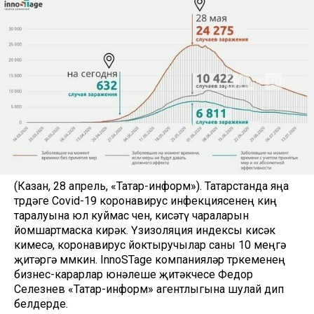
(Казан, 28 апрель, «Татар-информ»). Татарстанда яңа
төрдәге Covid-19 коронавирус инфекциясенең киң
таралуына юл куймас өчен, кисәтү чараларын
йомшартмаска кирәк. Үзизоляция индексы кисәк
кимесә, коронавирус йоктыручылар саны 10 меңгә
җитәргә мөмкин. InnoSTage компанияләр төркеменең
бизнес-карарлар юнәлеше җитәкчесе Федор
Селезнев «Татар-информ» агентлыгына шулай дип
белдерде.