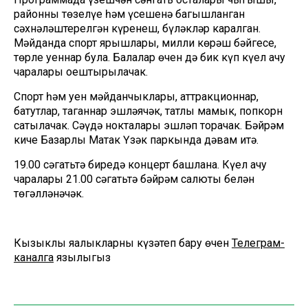
районның төзелүе һәм үсешенә багышланган
сәхнәләштерелгән күренеш, бүләкләр каралган.
Мәйданда спорт ярышлары, милли көрәш бәйгесе,
төрле уеннар була. Балалар өчен дә бик күп күңел ачу
чаралары оештырылачак.
Спорт һәм уен мәйданчыклары, аттракционнар,
батутлар, таганнар эшләячәк, татлы мамык, попкорн
сатылачак. Сәүдә нокталары эшләп торачак. Бәйрәм
киче Базарлы Матак Үзәк паркында дәвам итә.
19.00 сәгатьтә биредә концерт башлана. Күңел ачу
чаралары 21.00 сәгатьтә бәйрәм салюты белән
төгәлләнәчәк.
Кызыклы яңалыкларны күзәтеп бару өчен
Телеграм-
каналга
язылыгыз