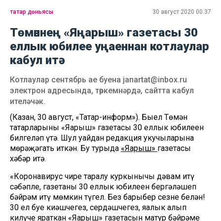
татар дөньясы
30 август 2020 00:37
Төмәннең «Яңарыш» газетасы 30
еллык юбилее уңаеннан котлаулар
кабул итә
Котлаулар сентябрь ае буена janartat@inbox.ru
электрон адресында, төркемнәрдә, сайтта кабул
ителәчәк.
(Казан, 30 август, «Татар-информ»). Быел Төмән
татарларының «Яңарыш» газетасы 30 еллык юбилеен
билгеләп үтә. Шул уңайдан редакция укучыларына
мөрәҗәгать иткән. Бу турыда
«Яңарыш»
газетасы
хәбәр итә.
«Коронавирус чире таралу куркынычы дәвам итү
сәбәпле, газетаның 30 еллык юбилеен бергәләшеп
бәйрәм итү мөмкин түгел. Без барыбер сезнең белән!
30 ел буе киңәшчегез, сердәшчегез, яңалык алып
килүче яраткан «Яңарыш» газетасын матур бәйрәме