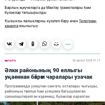
Барлык җиңүчеләргә дә Мактау грамоталары һәм
бүләкләр тапшырылды.
Кызыклы яңалыкларны күзәтеп бару өчен
Телеграм-
каналга
язылыгыз
җәмгыять
30 август 2020 01:17
Әлки районының 90 еллыгы
уңаеннан бәйрәм чаралары узачак
Программада үзешчән сәнгать осталары чыгышы,
районның төзелүе һәм үсешенә багышланган
сәхнәләштерелгән күренеш, бүләкләр каралган.