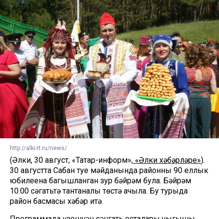
http://alki-rt.ru/news/
(Әлки, 30 август, «Татар-информ»,
«Әлки хәбәрләре»
).
30 августта Сабан туе мәйданында районның 90 еллык
юбилеена багышланган зур бәйрәм була. Бәйрәм
10.00 сәгатьтә тантаналы төстә ачыла. Бу турыда
район басмасы хәбәр итә.
Программада үзешчән сәнгать осталары чыгышы,