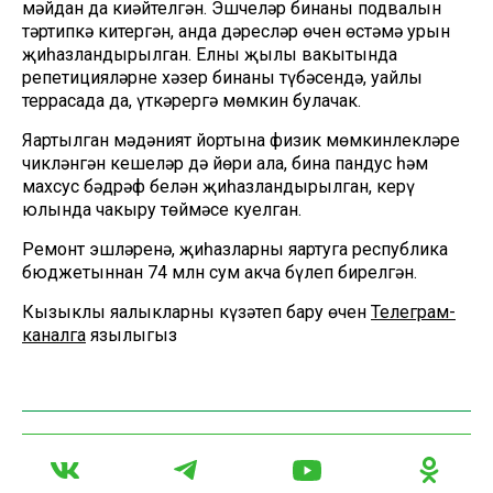
мәйдан да киңәйтелгән. Эшчеләр бинаның подвалын
тәртипкә китергән, анда дәресләр өчен өстәмә урын
җиһазландырылган. Елның җылы вакытында
репетицияләрне хәзер бинаның түбәсендә, уңайлы
террасада да, үткәрергә мөмкин булачак.
Яңартылган мәдәният йортына физик мөмкинлекләре
чикләнгән кешеләр дә йөри ала, бина пандус һәм
махсус бәдрәф белән җиһазландырылган, керү
юлында чакыру төймәсе куелган.
Ремонт эшләренә, җиһазларны яңартуга республика
бюджетыннан 74 млн сум акча бүлеп бирелгән.
Кызыклы яңалыкларны күзәтеп бару өчен
Телеграм-
каналга
язылыгыз