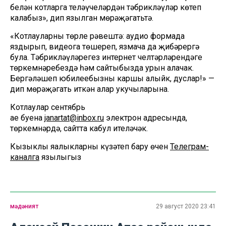
белән котларга теләүчеләрдән тәбрикләүләр көтеп
калабыз», дип язылган мөрәҗәгатьтә.
«Котлауларны төрле рәвештә: аудио формада
яздырып, видеога төшереп, язмача да җибәрергә
була. Тәбрикләүләрегез интернет челтәрләрендәге
төркемнәребездә һәм сайтыбызда урын алачак.
Бергәләшеп юбилеебызны каршы алыйк, дуслар!» —
дип мөрәҗәгать иткән алар укучыларына.
Котлаулар сентябрь
ае буена
janartat@inbox.ru
электрон адресында,
төркемнәрдә, сайтта кабул ителәчәк.
Кызыклы яңалыкларны күзәтеп бару өчен
Телеграм-
каналга
язылыгыз
мәдәният
29 август 2020 23:41