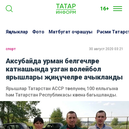
16+
Яңалыклар
Фото
Матбугат очрашуы
Рәсми Татарс
спорт
30 август 2020 03:21
Аксубайда урман белгечләре
катнашында узган волейбол
ярышлары җиңүчеләре ачыкланды
Ярышлар Татарстан АССР төзелүнең 100 еллыгына
һәм Татарстан Республикасы көненә багышланды.