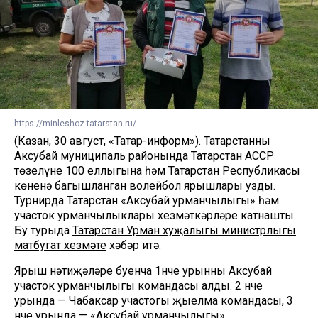
https://minleshoz.tatarstan.ru/
(Казан, 30 август, «Татар-информ»). Татарстанның
Аксубай муниципаль районында Татарстан АССР
төзелүнең 100 еллыгына һәм Татарстан Республикасы
көненә багышланган волейбол ярышлары узды.
Турнирда Татарстан «Аксубай урманчылыгы» һәм
участок урманчылыклары хезмәткәрләре катнашты.
Бу турыда
Татарстан Урман хуҗалыгы министрлыгы
матбугат хезмәте
хәбәр итә.
Ярыш нәтиҗәләре буенча 1нче урынны Аксубай
участок урманчылыгы командасы алды. 2 нче
урында — Чабаксар участогы җыелма командасы, 3
нче урында — «Аксубай урманчылыгы».