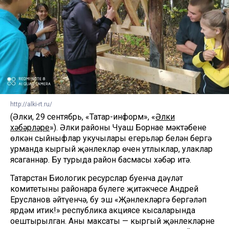
http://alki-rt.ru/
(Әлки, 29 сентябрь, «Татар-информ», «
Әлки
хәбәрләре
»). Әлки районы Чуаш Борнае мәктәбенең
өлкән сыйныфлар укучылары егерьләр белән бергә
урманда кыргый җәнлекләр өчен утлыклар, улаклар
ясаганнар. Бу турыда район басмасы хәбәр итә.
Татарстан Биологик ресурслар буенча дәүләт
комитетының районара бүлеге җитәкчесе Андрей
Ерусланов әйтүенчә, бу эш «Җәнлекләргә бергәләп
ярдәм итик!» республика акциясе кысаларында
оештырылган. Аның максаты — кыргый җәнлекләрнең