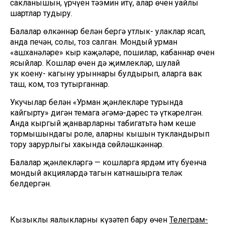
сакланышын, үрчүен тәэмин итү, алар өчен уңайлы
шартлар тудыру.
Балалар өлкәннәр белән бергә утлык- улаклар ясап,
анда печән, солы, тоз салган. Мондый урман
«ашханәләре» кыр кәҗәләре, пошилар, кабаннар өчен
ясыйлар. Кошлар өчен дә җимлекләр, шулай
ук коену- кагыну урыннары булдырып, аларга вак
таш, ком, тоз тутырганнар.
Укучылар белән «Урман җәнлекләре турында
кайгырту» дигән темага әңгәмә-дәрес тә үткәрелгән.
Анда кыргый җанварларның табигатьтә һәм кеше
тормышындагы роле, аларны кышын тукландырып
тору зарурлыгы хакында сөйләшкәннәр.
Балалар җәнлекләргә — кошларга ярдәм итү буенча
мондый акцияләрдә тагын катнашырга теләк
белдергән.
Кызыклы яңалыкларны күзәтеп бару өчен
Телеграм-