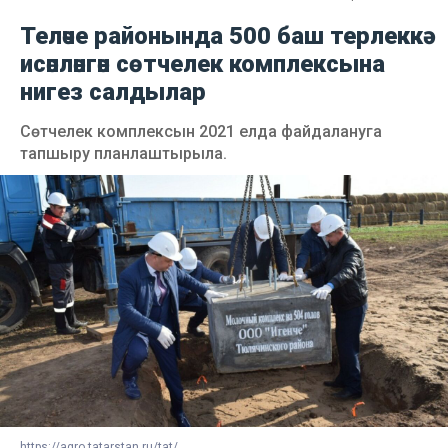
Теләче районында 500 баш терлеккә
исәпләнгән сөтчелек комплексына
нигез салдылар
Сөтчелек комплексын 2021 елда файдалануга
тапшыру планлаштырыла.
https://agro.tatarstan.ru/tat/