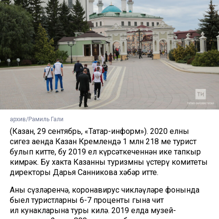
архив/Рамиль Гали
(Казан, 29 сентябрь, «Татар-информ»). 2020 елның
сигез аенда Казан Кремлендә 1 млн 218 мең турист
булып китте, бу 2019 ел күрсәткеченнән ике тапкыр
кимрәк. Бу хакта Казанның туризмны үстерү комитеты
директоры Дарья Санникова хәбәр итте.
Аның сүзләренчә, коронавирус чикләүләре фонында
быел туристларның 6-7 проценты гына чит
ил кунакларына туры килә. 2019 елда музей-