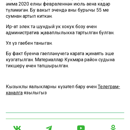
әмма 2020 елның февраленнән июль аена кадәр
түләмәгән. Бу вакыт эчендә аның бурычы 55 мең
сумнан артып киткән.
Ир-ат элек тә шундый ук хокук бозу өчен
административ җаваплылыкка тартылган булган.
Ул үз гаебен таныган.
Бу факт буенча гаепләнүчегә карата җинаять эше
кузгатылган. Материаллар Кукмара район судына
тикшерү өчен тапшырылган.
Кызыклы яңалыкларны күзәтеп бару өчен
Телеграм-
каналга
язылыгыз