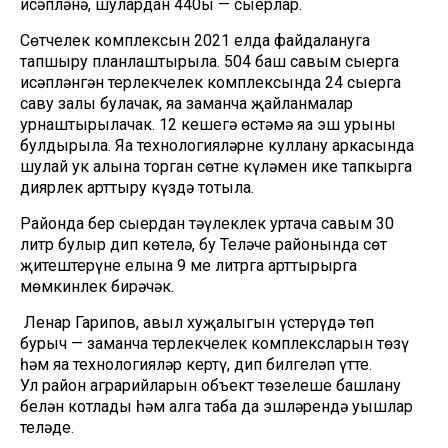
исәпләнә, шулардан 440ы — сыерлар.
Сөтчелек комплексын 2021 елда файдалануга
тапшыру планлаштырыла. 504 баш савым сыерга
исәпләнгән терлекчелек комплексында 24 сыерга
саву залы булачак, яңа заманча җайланмалар
урнаштырылачак. 12 кешегә өстәмә яңа эш урыны
булдырыла. Яңа технологияләрне куллану аркасында
шулай ук алына торган сөтнең күләмен ике тапкырга
диярлек арттыру күздә тотыла.
Районда бер сыердан тәүлеклек уртача савым 30
литр булыр дип көтелә, бу Теләче районында сөт
җитештерүне елына 9 мең литрга арттырырга
мөмкинлек бирәчәк.
Ленар Гарипов, авыл хуҗалыгын үстерүдә төп
бурыч — заманча терлекчелек комплексларын төзү
һәм яңа технологияләр кертү, дип билгеләп үтте.
Ул район аграрийларын объект төзелеше башлану
белән котлады һәм алга таба да эшләрендә уңышлар
теләде.