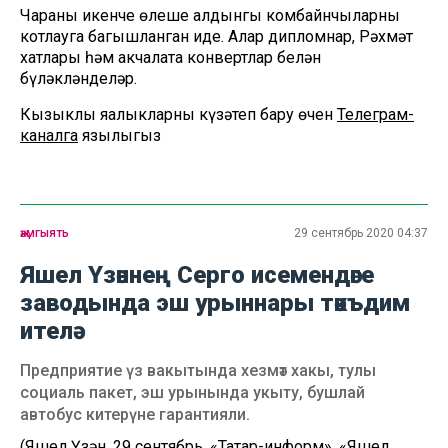
Чараның икенче өлеше алдынгы комбайнчыларны
котлауга багышланган иде. Алар дипломнар, Рәхмәт
хатлары һәм акчалата конвертлар белән
бүләкләнделәр.
Кызыклы яңалыкларны күзәтеп бару өчен
Телеграм-
каналга
язылыгыз
җәмгыять
29 сентябрь 2020 04:37
Яшел Үзәннең Серго исемендәге
заводында эш урыннары тәкъдим
ителә
Предприятие үз вакытында хезмәт хакы, тулы
социаль пакет, эш урынында укыту, бушлай
автобус китерүне гарантияли.
(Яшел Үзән, 29 сентябрь, «Татар-информ»,
«Яшел