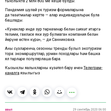
тыюлыкта 2 млн 800 мең кеше булды.
Пандемия шулай ук туризм формаларына
да төзәтмәләр кертте — алар индивидуальрәк була
башлады.
«Кунаклар инде зур төркемнәр белән сәяхәт итәргә
теләми, гаиләсе яки зур булмаган компания белән
йөрүне өстен күрә», — ди Санниковка.
Аның сүзләренчә, сезонның тренды булып экотуризм
тора: экомаршрутлар, урман походлары һәм башка
ял төрләре популярлаша бара.
Кызыклы яңалыкларны күзәтеп бару өчен
Телеграм-
каналга
язылыгыз
авыл
29 сентябрь 2020 06:00