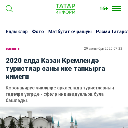
16+
Яңалыклар
Фото
Матбугат очрашуы
Рәсми Татарс
җәмгыять
29 сентябрь 2020 07:22
2020 елда Казан Кремлендә
туристлар саны ике тапкырга
кимегән
Коронавирус чикләүләре аркасында туристларның
гадәтләре үзгәрде - сәфәрләр индивидуальрәк була
башлады.