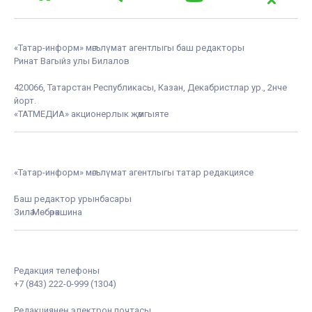
«Татар-информ» мәгълүмат агентлыгы баш редакторы
Ринат Вагыйз улы Билалов
420066, Татарстан Республикасы, Казан, Декабристлар ур., 2нче
йорт.
«ТАТМЕДИА» акционерлык җәмгыяте
«Татар-информ» мәгълүмат агентлыгы татар редакциясе
Баш редактор урынбасары
Зилә Мөбәрәкшина
Редакция телефоны
+7 (843) 222-0-999 (1304)
Редакциянең электрон почтасы