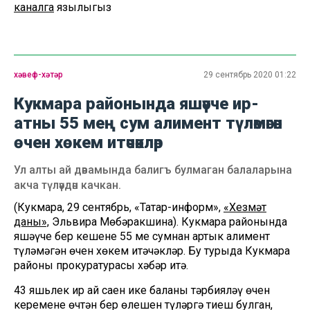
каналга
язылыгыз
хәвеф-хәтәр
29 сентябрь 2020 01:22
Кукмара районында яшәүче ир-
атны 55 мең сум алимент түләмәгән
өчен хөкем итәчәкләр
Ул алты ай дәвамында балигъ булмаган балаларына
акча түләүдән качкан.
(Кукмара, 29 сентябрь, «Татар-информ»,
«Хезмәт
даны»,
Эльвира Мөбәракшина). Кукмара районында
яшәүче бер кешене 55 мең сумнан артык алимент
түләмәгән өчен хөкем итәчәкләр. Бу турыда Кукмара
районы прокуратурасы хәбәр итә.
43 яшьлек ир ай саен ике баланы тәрбияләү өчен
кеременең өчтән бер өлешен түләргә тиеш булган,