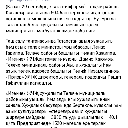
(Казан, 29 сентябрь, «Татар-информ»). Теләче районы
Казаклар авылында 504 баш терлеккә исәпләнгән
сөтчелек комплексына нигез салдылар. Бу турыда
Татарстан
Авыл хуҗалыгы һәм азык-төлек
министрлыгы матбугат хезмәте
хәбәр итә.
Таш салу тантанасында Татарстан авыл хуҗалыгы
һәм азык-төлек министры урынбасары Ленар
Гарипов, Теләче районы башлыгы Нәҗип Хаҗипов,
«Игенче» ҖЧҖен гамәлгә куючы Дамир Каюмов,
Теләче муниципаль районы Авыл хуҗалыгы һәм
азык-төлек идарәсе башлыгы Рәлиф Низаметдинов,
«Приор» ҖЧҖ директоры, генераль подрядчы Рәшит
Гафиуллин катнашты.
«Игенче» ҖЧҖ хуҗалыгы Теләче муниципаль
районының уңышлы һәм алдынгы хуҗалыгыннән
санала. Хуҗалык басуларында бөртекле, кузаклы һәм
азык культуралары үстерәләр, авыл хуҗалыгы
җирләре мәйданы — 3830 га, уңдырышлылык — 40,1
ц/га. Предприятиедә 1520 мөгезле эре терлек