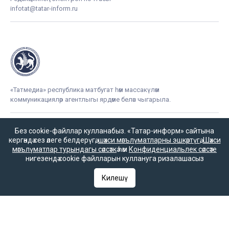
infotat@tatar-inform.ru
«Татмедиа» республика матбугат һәм массакүләм
коммуникацияләр агентлыгы ярдәме белән чыгарыла.
Без cookie-файллар кулланабыз. «Татар-информ» сайтына
16+
кергәндә сез әлеге белдерүгә,
шәхси мәгълүматларны эшкәртүгә
,
Шәхси
мәгълүматлар турындагы сәясәткә
һәм
Конфиденциальлек сәясәте
нигезендә cookie файлларын куллануга ризалашасыз
Килешү
Әлеге ресурста
16+ категорияләренә
керүче мәгълүмат
булырга мөмкин.