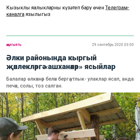
Кызыклы яңалыкларны күзәтеп бару өчен
Телеграм-
каналга
язылыгыз
җәмгыять
29 сентябрь 2020 03:00
Әлки районында кыргый
җәнлекләргә «ашханәләр» ясыйлар
Балалар өлкәннәр белән бергә утлык- улаклар ясап, анда
печән, солы, тоз салган.